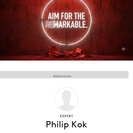
Menu
Home
9 sept: GenAI-training
12 nov: MarketingLive!
Adverteren
Events
Advertentie
Opleidingen
Vacatures
Academy
Partners
EXPERT
Topics
Philip Kok
Artificial Intelligence