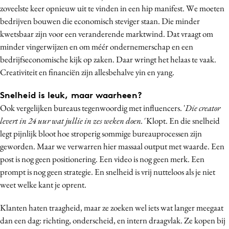
zoveelste keer opnieuw uit te vinden in een hip manifest. We moeten
bedrijven bouwen die economisch steviger staan. Die minder
kwetsbaar zijn voor een veranderende marktwind. Dat vraagt om
minder vingerwijzen en om méér ondernemerschap en een
bedrijfseconomische kijk op zaken. Daar wringt het helaas te vaak.
Creativiteit en financiën zijn allesbehalve yin en yang.
Snelheid is leuk, maar waarheen?
Ook vergelijken bureaus tegenwoordig met influencers. '
Die creator
levert in 24 uur wat jullie in zes weken doen.'
Klopt. En die snelheid
legt pijnlijk bloot hoe stroperig sommige bureauprocessen zijn
geworden. Maar we verwarren hier massaal output met waarde. Een
post is nog geen positionering. Een video is nog geen merk. Een
prompt is nog geen strategie. En snelheid is vrij nutteloos als je niet
weet welke kant je oprent.
Klanten haten traagheid, maar ze zoeken wel iets wat langer meegaat
dan een dag: richting, onderscheid, en intern draagvlak. Ze kopen bij