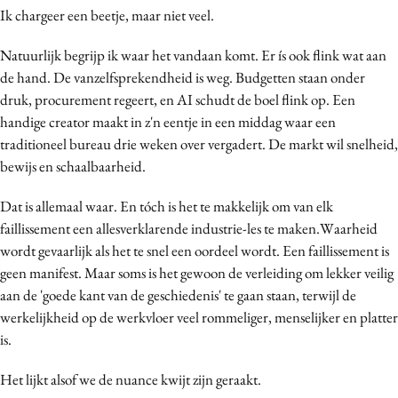
Ik chargeer een beetje, maar niet veel.
Media
Merkstrategie
Natuurlijk begrijp ik waar het vandaan komt. Er ís ook flink wat aan
PR
de hand. De vanzelfsprekendheid is weg. Budgetten staan onder
druk, procurement regeert, en AI schudt de boel flink op. Een
Programmatic
handige creator maakt in z'n eentje in een middag waar een
Purpose Marketing
traditioneel bureau drie weken over vergadert. De markt wil snelheid,
Reputatie & crisis
bewijs en schaalbaarheid.
Dat is allemaal waar. En tóch is het te makkelijk om van elk
faillissement een allesverklarende industrie-les te maken.Waarheid
wordt gevaarlijk als het te snel een oordeel wordt. Een faillissement is
geen manifest. Maar soms is het gewoon de verleiding om lekker veilig
aan de 'goede kant van de geschiedenis' te gaan staan, terwijl de
werkelijkheid op de werkvloer veel rommeliger, menselijker en platter
is.
Het lijkt alsof we de nuance kwijt zijn geraakt.