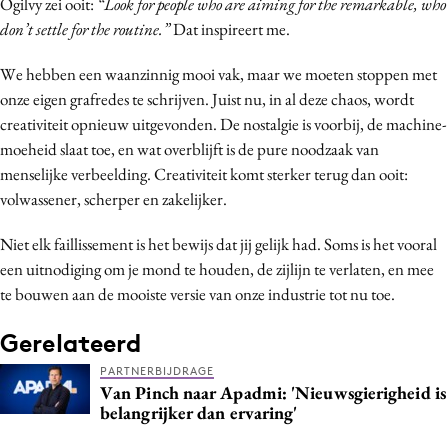
Ogilvy zei ooit:
“Look for people who are aiming for the remarkable, who
don’t settle for the routine.”
Dat inspireert me.
We hebben een waanzinnig mooi vak, maar we moeten stoppen met
onze eigen grafredes te schrijven. Juist nu, in al deze chaos, wordt
creativiteit opnieuw uitgevonden. De nostalgie is voorbij, de machine-
moeheid slaat toe, en wat overblijft is de pure noodzaak van
menselijke verbeelding. Creativiteit komt sterker terug dan ooit:
volwassener, scherper en zakelijker.
Niet elk faillissement is het bewijs dat jij gelijk had. Soms is het vooral
een uitnodiging om je mond te houden, de zijlijn te verlaten, en mee
te bouwen aan de mooiste versie van onze industrie tot nu toe.
Gerelateerd
PARTNERBIJDRAGE
Van Pinch naar Apadmi: 'Nieuwsgierigheid is
belangrijker dan ervaring'