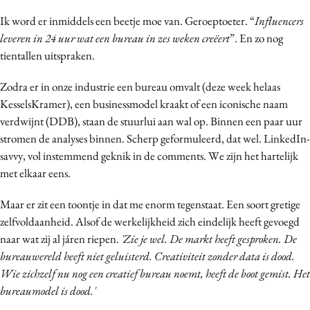
Bureaus
Ik word er inmiddels een beetje moe van. Geroeptoeter. “
Influencers
Campagnes
leveren in 24 uur wat een bureau in zes weken creëert
”. En zo nog
tientallen uitspraken.
Carriere
Contentmarketing
Zodra er in onze industrie een bureau omvalt (deze week helaas
Craft
KesselsKramer), een businessmodel kraakt of een iconische naam
Customer Experience
verdwijnt (DDB), staan de stuurlui aan wal op. Binnen een paar uur
stromen de analyses binnen. Scherp geformuleerd, dat wel. LinkedIn-
Data & Insights
savvy, vol instemmend geknik in de comments. We zijn het hartelijk
Design
met elkaar eens.
Digital transformation
Diversiteit
Maar er zit een toontje in dat me enorm tegenstaat. Een soort gretige
zelfvoldaanheid. Alsof de werkelijkheid zich eindelijk heeft gevoegd
Effectiviteit
naar wat zij al járen riepen.
'Zie je wel. De markt heeft gesproken. De
Gedragsverandering
bureauwereld heeft niet geluisterd. Creativiteit zonder data is dood.
Influencer marketing
Wie zichzelf nu nog een creatief bureau noemt, heeft de boot gemist. Het
Interne communicatie
bureaumodel is dood.'
Martech