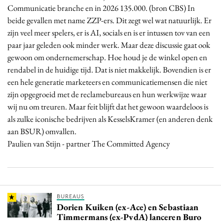
Communicatie branche en in 2026 135.000. (bron CBS) In
beide gevallen met name ZZP-ers. Dit zegt wel wat natuurlijk. Er
zijn veel meer spelers, er is AI, socials en is er intussen tov van een
paar jaar geleden ook minder werk. Maar deze discussie gaat ook
gewoon om ondernemerschap. Hoe houd je de winkel open en
rendabel in de huidige tijd. Dat is niet makkelijk. Bovendien is er
een hele generatie marketeers en communicatiemensen die niet
zijn opgegroeid met de reclamebureaus en hun werkwijze waar
wij nu om treuren. Maar feit blijft dat het gewoon waardeloos is
als zulke iconische bedrijven als KesselsKramer (en anderen denk
aan BSUR) omvallen.
Paulien van Stijn - partner The Committed Agency
BUREAUS
Dorien Kuiken (ex-Ace) en Sebastiaan
Timmermans (ex-PvdA) lanceren Buro