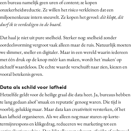
een bureau namelijk geen uren of content; ze kopen
onzekerheidsreductie. Ze willen het risico verkleinen dat een
miljoenenkeuze intern sneuvelt. Ze kopen het gevoel:
dit klopt, dit
durf ik te verdedigen in de board.
Dat haal je niet uit pure snelheid. Sterker nog: snelheid zonder
oordeelsvorming vergroot vaak alleen maar de ruis. Natuurlijk moeten
we slimmer, sneller en digitaler. Maar in een wereld waarin iedereen
met één druk op de knop méér kan maken, wordt het 'maken' op
zichzelf waardeloos. De echte waarde verschuift naar zien, kiezen en
vooral betekenis geven.
Data als schild voor lafheid
Hetzelfde geldt voor de heilige graal die data heet. Ja, bureaus hebben
te lang gedaan alsof 'smaak en reputatie' genoeg waren. Die tijd is
voorbij, gelukkig maar. Maar data kan creativiteit versterken, óf het
kan lafheid organiseren. Als we alleen nog maar sturen op korte-
termijnrespons en klikgedrag, reduceren we marketing tot een
optimalisatiemachine. Dan lijkt alles wat schuurt, afwijkt of cultureel