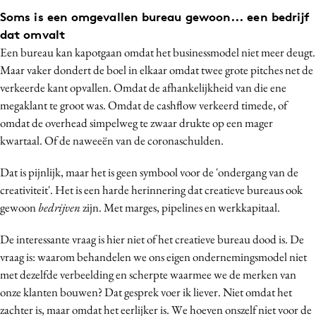
Soms is een omgevallen bureau gewoon... een bedrijf
dat omvalt
Een bureau kan kapotgaan omdat het businessmodel niet meer deugt.
Maar vaker dondert de boel in elkaar omdat twee grote pitches net de
verkeerde kant opvallen. Omdat de afhankelijkheid van die ene
megaklant te groot was. Omdat de cashflow verkeerd timede, of
omdat de overhead simpelweg te zwaar drukte op een mager
kwartaal. Of de naweeën van de coronaschulden.
Dat is pijnlijk, maar het is geen symbool voor de 'ondergang van de
creativiteit'. Het is een harde herinnering dat creatieve bureaus ook
gewoon
bedrijven
zijn. Met marges, pipelines en werkkapitaal.
De interessante vraag is hier niet of het creatieve bureau dood is. De
vraag is: waarom behandelen we ons eigen ondernemingsmodel niet
met dezelfde verbeelding en scherpte waarmee we de merken van
onze klanten bouwen? Dat gesprek voer ik liever. Niet omdat het
zachter is, maar omdat het eerlijker is. We hoeven onszelf niet voor de