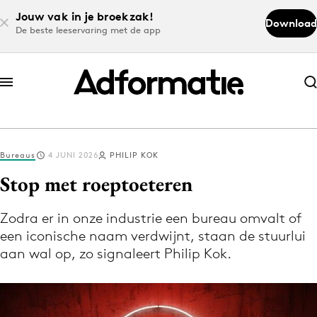
Jouw vak in je broekzak!
Download
De beste leeservaring met de app
Abonneer nu
Abonneer nu
Bureaus
4 JUNI 2026
PHILIP KOK
Log in
Stop met roeptoeteren
Zodra er in onze industrie een bureau omvalt of
Download de app
een iconische naam verdwijnt, staan de stuurlui
Volg het laatste nieuws via de Adformatie
aan wal op, zo signaleert Philip Kok.
Nieuws app