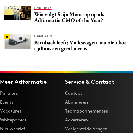
CARRIERE
Wie volgt Stijn Mentrop op als
Adformatie CMO of the Year?
CAMPAGNES
Bernbach leeft: Volkswagen laat zien hoe
tijdloos een goed idee is
Meer Adformatie
Service & Contact
Partners
Contact
Events
Abonneren
Vacatures
Teamabonnementen
Whitepapers
Adverteren
Nieuwsbrief
Veelgestelde Vragen