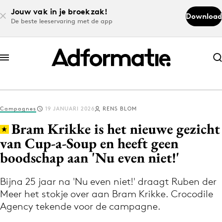
Jouw vak in je broekzak!
Download
De beste leeservaring met de app
Abonneer nu
Abonneer nu
Campagnes
19 JANUARI 2026
RENS BLOM
Log in
Bram Krikke is het nieuwe gezicht
van Cup-a-Soup en heeft geen
boodschap aan 'Nu even niet!'
Download de app
Volg het laatste nieuws via de Adformatie
Bijna 25 jaar na 'Nu even niet!' draagt Ruben der
Nieuws app
Meer het stokje over aan Bram Krikke. Crocodile
Agency tekende voor de campagne.