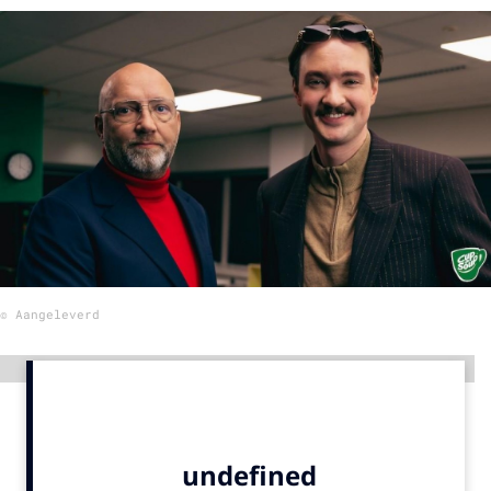
Menu
Home
9 sept: GenAI-training
12 nov: MarketingLive!
Adverteren
Events
Opleidingen
© Aangeleverd
Vacatures
Academy
Advertentie
Partners
Topics
Artificial Intelligence