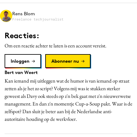
Media
Rens Blom
Merkstrategie
Freelance techjournalist
PR
Reacties:
Programmatic
Purpose Marketing
Om een reactie achter te laten is een account vereist.
Reputatie & crisis
Inloggen
Abonneer nu
Bert van Weert
Kan iemand mij uitleggen wat de humor is van iemand op straat
zetten als je het zo script? Volgens mij was ie stukken sterker
geweest als Davy ook steeds op z'n bek gaat met z'n nieuwerwetse
management. En dan z'n momentje Cup-a-Soup pakt. Waar is de
zelfspot? Dan sluit je beter aan bij de Nederlandse anti-
autoritaire houding op de werkvloer.