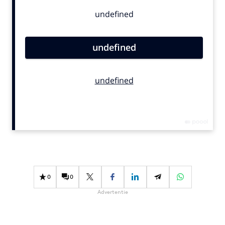
Bureaus
Campagnes
Carriere
Contentmarketing
Craft
Customer Experience
Data & Insights
Design
Digital transformation
Diversiteit
Effectiviteit
Gedragsverandering
0
0
Influencer marketing
Advertentie
Interne communicatie
Martech