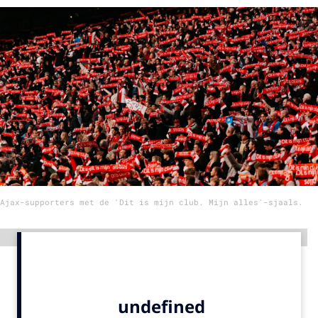
Menu
Home
9 sept: GenAI-training
12 nov: MarketingLive!
Adverteren
Events
Opleidingen
Ajax-supporters met de 'Dit is mijn club. Mijn alles'-sjaals.
Vacatures
Academy
Advertentie
Partners
Topics
Artificial Intelligence