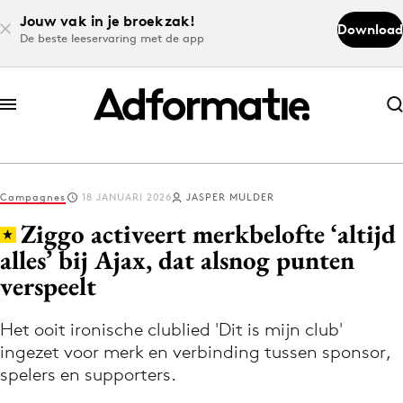
Jouw vak in je broekzak!
Download
De beste leeservaring met de app
Abonneer nu
Abonneer nu
Campagnes
18 JANUARI 2026
JASPER MULDER
Log in
Ziggo activeert merkbelofte ‘altijd
alles’ bij Ajax, dat alsnog punten
verspeelt
Download de app
Volg het laatste nieuws via de Adformatie
Het ooit ironische clublied 'Dit is mijn club'
Nieuws app
ingezet voor merk en verbinding tussen sponsor,
spelers en supporters.