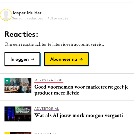
Media
Jasper Mulder
Merkstrategie
Senior redacteur Adformatie
PR
Reacties:
Programmatic
Purpose Marketing
Om een reactie achter te laten is een account vereist.
Reputatie & crisis
Inloggen
Abonneer nu
MERKSTRATEGIE
Goed voornemen voor marketeers: geef je
product meer liefde
ADVERTORIAL
Wat als AI jouw merk morgen vergeet?