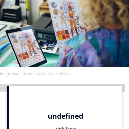
Menu
Home
9 sept: GenAI-training
12 nov: MarketingLive!
Adverteren
Events
Er is meer in het leven dan printen
Opleidingen
Vacatures
Advertentie
Academy
Partners
Topics
Artificial Intelligence