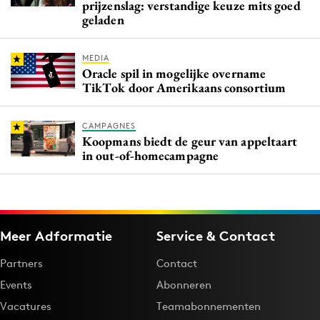
prijzenslag: verstandige keuze mits goed
geladen
MEDIA
Oracle spil in mogelijke overname
TikTok door Amerikaans consortium
CAMPAGNES
Koopmans biedt de geur van appeltaart
in out-of-homecampagne
Meer Adformatie
Service & Contact
Partners
Contact
Events
Abonneren
Vacatures
Teamabonnementen