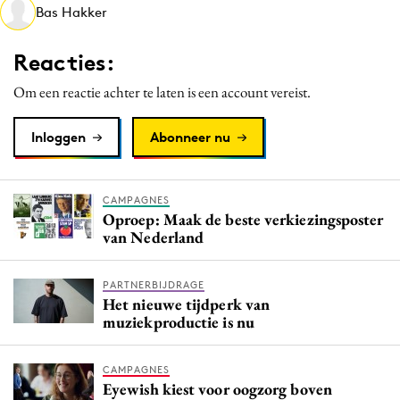
Bas Hakker
Media
Merkstrategie
Reacties:
PR
Om een reactie achter te laten is een account vereist.
Programmatic
Purpose Marketing
Inloggen
Abonneer nu
Reputatie & crisis
CAMPAGNES
Oproep: Maak de beste verkiezingsposter
van Nederland
PARTNERBIJDRAGE
Het nieuwe tijdperk van
muziekproductie is nu
CAMPAGNES
Eyewish kiest voor oogzorg boven