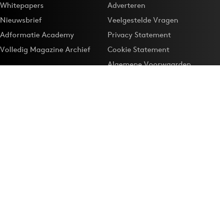
Whitepapers
Adverteren
Nieuwsbrief
Veelgestelde Vragen
Adformatie Academy
Privacy Statement
Volledig Magazine Archief
Cookie Statement
Algemene Voorwaarden
Onze app
Maak Adformatie.nl je
Google-favoriet
Privacyinstellingen
Download de
Adformatie Nieuws App