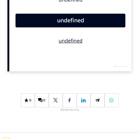
Bureaus
Campagnes
Carriere
Contentmarketing
Craft
Customer Experience
Data & Insights
Design
Digital transformation
Diversiteit
Effectiviteit
0
0
Gedragsverandering
Advertentie
Influencer marketing
Interne communicatie
Martech