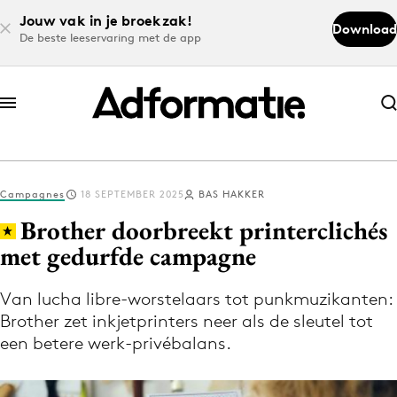
Jouw vak in je broekzak!
Download
De beste leeservaring met de app
Abonneer nu
Abonneer nu
Campagnes
18 SEPTEMBER 2025
BAS HAKKER
Log in
Brother doorbreekt printerclichés
met gedurfde campagne
Download de app
Volg het laatste nieuws via de Adformatie
Van lucha libre-worstelaars tot punkmuzikanten:
Brother zet inkjetprinters neer als de sleutel tot
Nieuws app
een betere werk-privébalans.