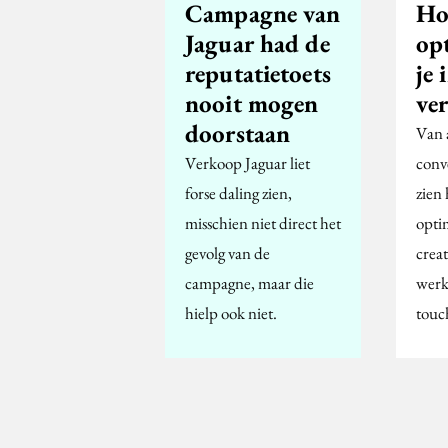
Campagne van
Ho
Jaguar had de
opt
reputatietoets
je 
nooit mogen
ve
doorstaan
Van 
Verkoop Jaguar liet
conve
forse daling zien,
zien
misschien niet direct het
optim
gevolg van de
creat
campagne, maar die
werk
hielp ook niet.
touc