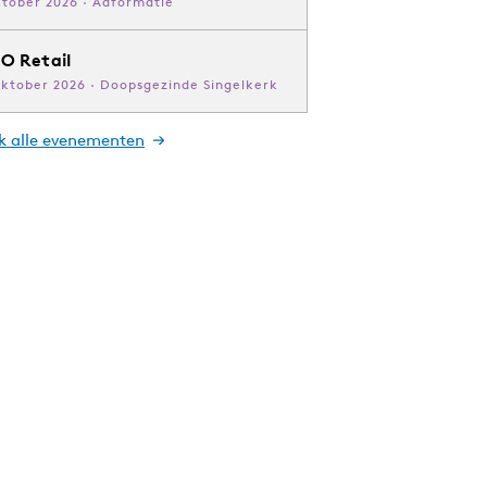
ktober 2026 · Adformatie
O Retail
oktober 2026 · Doopsgezinde Singelkerk
jk alle evenementen