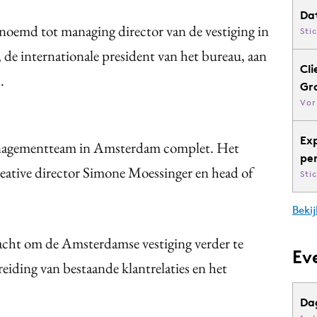
Da
oemd tot managing director van de vestiging in
Sti
de internationale president van het bureau, aan
Cli
.
Gr
Vor
Ex
anagementteam in Amsterdam complet. Het
pe
creative director Simone Moessinger en head of
Sti
Bekij
dracht om de Amsterdamse vestiging verder te
Ev
eiding van bestaande klantrelaties en het
Da