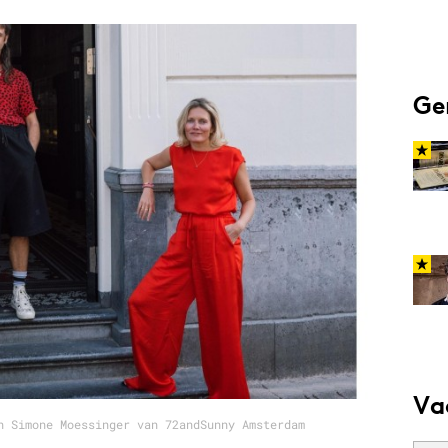
Programmatic
ering
Purpose Marketing
keting
Reputatie & crisis
nicatie
Ge
Va
n Simone Moessinger van 72andSunny Amsterdam