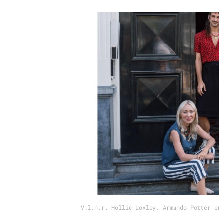
Carriere
Effectiviteit
Contentmarketing
Gedragsverand
Craft
Influencer mar
Customer Experience
Interne commu
Data & Insights
Martech
V.l.n.r. Hollie Loxley, Armando Potter e