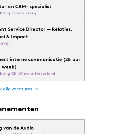
ta- en CRM- specialist
chting Proefdiervrij
ent Service Director — Relaties,
oei & Impact
mVijf
pert interne communicatie (28 uur
r week)
chting CliniClowns Nederland
k alle vacatures
enementen
g van de Audio