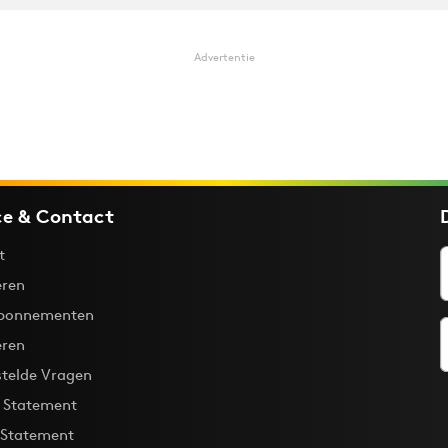
Advertentie
ce & Contact
t
ren
bonnementen
eren
stelde Vragen
y Statement
 Statement