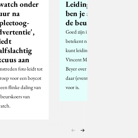
watch onder
Leidinggeven:
uur na
ben je al aan
spleetoog-
de beurt?
dvertentie',
Goed zijn in je vak
iedt
betekent niet dat je ook
alfslachtig
kunt leidinggeven.
xcuus aan
Vincent Mispelblom
streden foto leidt tot
Beyer over wanneer het
roep voor een boycot
daar (eventueel) tijd
 een flinke daling van
voor is.
 beurskoers van
atch.