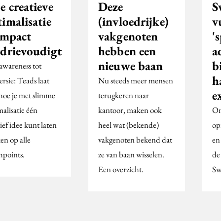
e creatieve
Deze
S
imalisatie
(invloedrijke)
v
impact
vakgenoten
'
rdrievoudigt
hebben een
a
nieuwe baan
b
awareness tot
h
rsie: Teads laat
Nu steeds meer mensen
e
 hoe je met slimme
terugkeren naar
alisatie één
kantoor, maken ook
Om
ief idee kunt laten
heel wat (bekende)
op
en op alle
vakgenoten bekend dat
en
hpoints.
ze van baan wisselen.
de
Een overzicht.
Sw