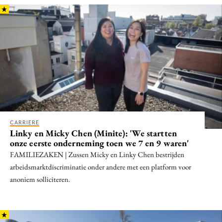
Bureaus
Campagnes
Carriere
Contentmarketing
Craft
Customer Experience
Data & Insights
Design
CARRIERE
Digital transformation
Linky en Micky Chen (Minite): 'We startten
onze eerste onderneming toen we 7 en 9 waren'
Diversiteit
FAMILIEZAKEN | Zussen Micky en Linky Chen bestrijden
Effectiviteit
arbeidsmarktdiscriminatie onder andere met een platform voor
Gedragsverandering
anoniem solliciteren.
Influencer marketing
Interne communicatie
Martech