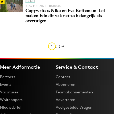
CRAFT
/ 23 MEI 2025, 10:00:00
Copywriters Niko en Eva Koffeman: 'Lol
maken is in dit vak net zo belangrijk als
overtuigen'
1
2
3
Meer Adformatie
Service & Contact
Partners
Contact
Events
Abonneren
Vacatures
Teamabonnementen
Whitepapers
Adverteren
Nieuwsbrief
Veelgestelde Vragen