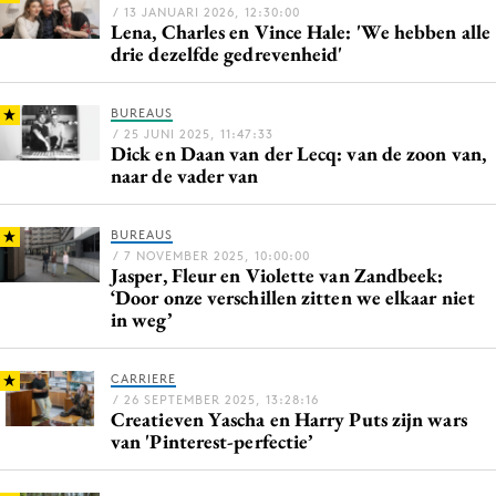
/ 13 JANUARI 2026, 12:30:00
Lena, Charles en Vince Hale: 'We hebben alle
drie dezelfde gedrevenheid'
BUREAUS
/ 25 JUNI 2025, 11:47:33
Dick en Daan van der Lecq: van de zoon van,
naar de vader van
BUREAUS
/ 7 NOVEMBER 2025, 10:00:00
Jasper, Fleur en Violette van Zandbeek:
‘Door onze verschillen zitten we elkaar niet
in weg’
CARRIERE
/ 26 SEPTEMBER 2025, 13:28:16
Creatieven Yascha en Harry Puts zijn wars
van 'Pinterest-perfectie’