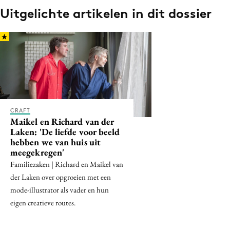
Uitgelichte artikelen in dit dossier
Menu
Home
9 sept: GenAI-training
12 nov: MarketingLive!
Adverteren
CRAFT
Maikel en Richard van der
Events
Laken: 'De liefde voor beeld
Opleidingen
hebben we van huis uit
meegekregen'
Vacatures
Familiezaken | Richard en Maikel van
Academy
der Laken over opgroeien met een
Partners
mode-illustrator als vader en hun
eigen creatieve routes.
Topics
Artificial Intelligence