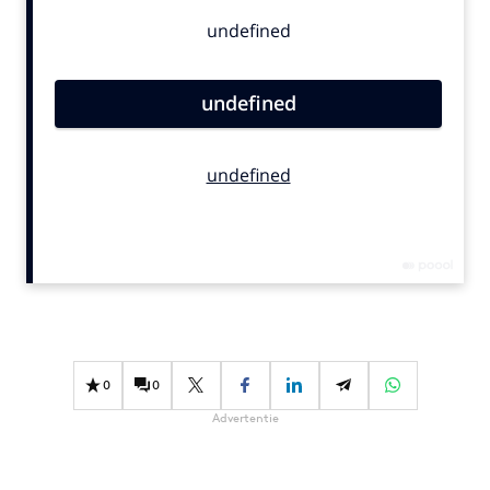
Bureaus
Campagnes
Carriere
Contentmarketing
Craft
Customer Experience
Data & Insights
Design
Digital transformation
Diversiteit
Effectiviteit
Gedragsverandering
0
0
Influencer marketing
Advertentie
Interne communicatie
Martech