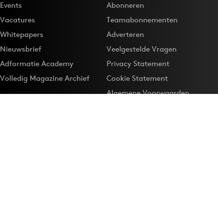
Events
Abonneren
Vacatures
Teamabonnementen
Whitepapers
Adverteren
Nieuwsbrief
Veelgestelde Vragen
Adformatie Academy
Privacy Statement
Volledig Magazine Archief
Cookie Statement
Algemene Voorwaarden
Onze app
Maak Adformatie.nl je
Google-favoriet
Privacyinstellingen
Download de
Adformatie Nieuws App