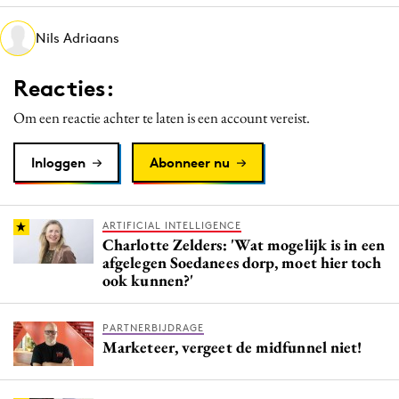
Media
Nils Adriaans
Merkstrategie
PR
Reacties:
Programmatic
Om een reactie achter te laten is een account vereist.
Purpose Marketing
Reputatie & crisis
Inloggen
Abonneer nu
ARTIFICIAL INTELLIGENCE
Charlotte Zelders: 'Wat mogelijk is in een
afgelegen Soedanees dorp, moet hier toch
ook kunnen?'
PARTNERBIJDRAGE
Marketeer, vergeet de midfunnel niet!