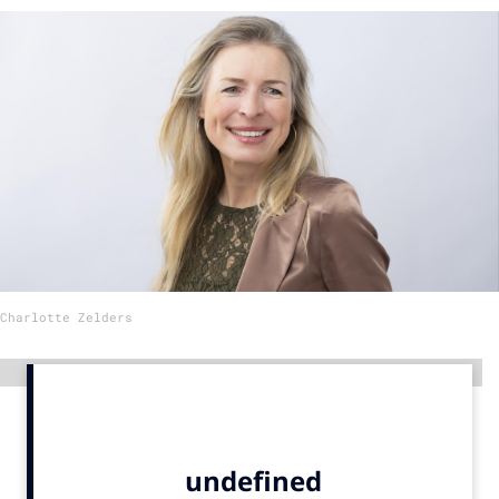
Menu
Home
9 sept: GenAI-training
12 nov: MarketingLive!
Adverteren
Events
Opleidingen
Charlotte Zelders
Vacatures
Academy
Advertentie
Partners
Topics
Artificial Intelligence