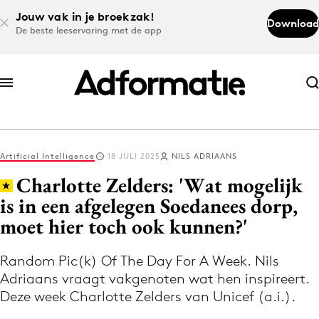
Jouw vak in je broekzak!
Download
De beste leeservaring met de app
Abonneer nu
Abonneer nu
Artificial Intelligence
18 JULI 2025
NILS ADRIAANS
Log in
Charlotte Zelders: 'Wat mogelijk
is in een afgelegen Soedanees dorp,
moet hier toch ook kunnen?'
Download de app
Volg het laatste nieuws via de Adformatie
Random Pic(k) Of The Day For A Week. Nils
Nieuws app
Adriaans vraagt vakgenoten wat hen inspireert.
Deze week Charlotte Zelders van Unicef (a.i.).