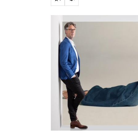
Carriere
Effectiviteit
Contentmarketing
Gedragsverand
Craft
Influencer mar
Customer Experience
Interne commu
Data & Insights
Martech