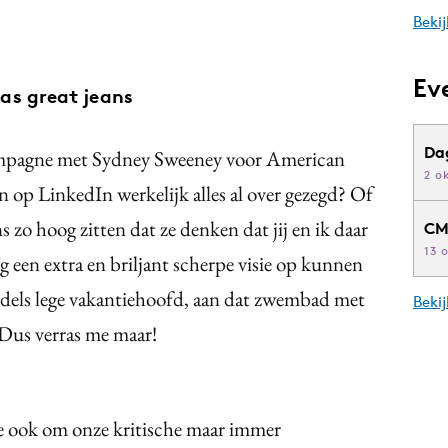
Bekij
Ev
s great jeans
Da
ampagne met Sydney Sweeney voor American
2 o
n op LinkedIn werkelijk alles al over gezegd? Of
 zo hoog zitten dat ze denken dat jij en ik daar
CM
13 
een extra en briljant scherpe visie op kunnen
iddels lege vakantiehoofd, aan dat zwembad met
Beki
 Dus verras me maar!
ie ook om onze kritische maar immer