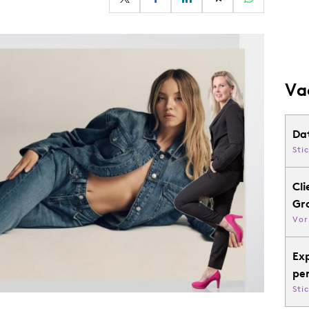
Programmatic
ering
Purpose Marketing
keting
Reputatie & crisis
nicatie
Va
Da
Sti
Cli
Gr
Vor
Ex
pe
Sti