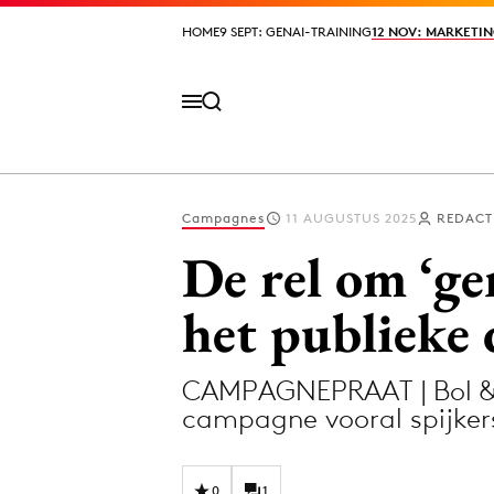
HOME
HOME
9 SEPT: GENAI-TRAINING
9 SEPT: GENAI-TRAINING
12 NOV: MARKETIN
12 NOV: MARKETIN
Campagnes
11 AUGUSTUS 2025
REDACT
Volg het laatste nieuws via de Adformatie N
De rel om ‘ge
het publieke
Topics
CAMPAGNEPRAAT | Bol & 
Artificial Intelligence
Design
campagne vooral spijker
Bureaus
Digital transf
Campagnes
Diversiteit
0
1