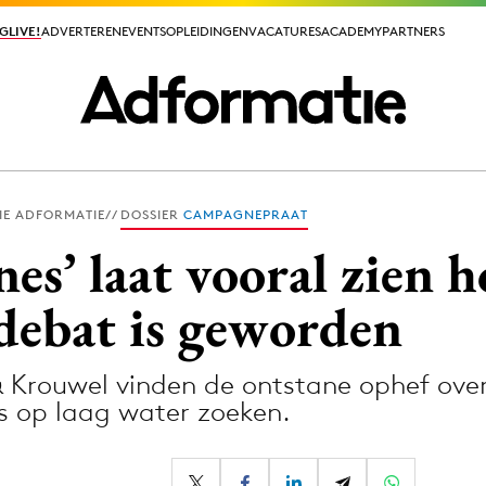
GLIVE!
GLIVE!
ADVERTEREN
ADVERTEREN
EVENTS
EVENTS
OPLEIDINGEN
OPLEIDINGEN
VACATURES
VACATURES
ACADEMY
ACADEMY
PARTNERS
PARTNERS
IE ADFORMATIE
DOSSIER
CAMPAGNEPRAAT
ieuws app
nes’ laat vooral zien 
 debat is geworden
Krouwel vinden de ontstane ophef over
Media
s op laag water zoeken.
ormation
Merkstrategie
PR