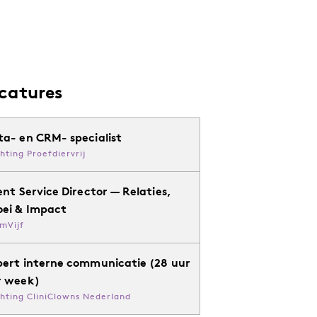
catures
ta- en CRM- specialist
chting Proefdiervrij
ent Service Director — Relaties,
oei & Impact
mVijf
pert interne communicatie (28 uur
r week)
chting CliniClowns Nederland