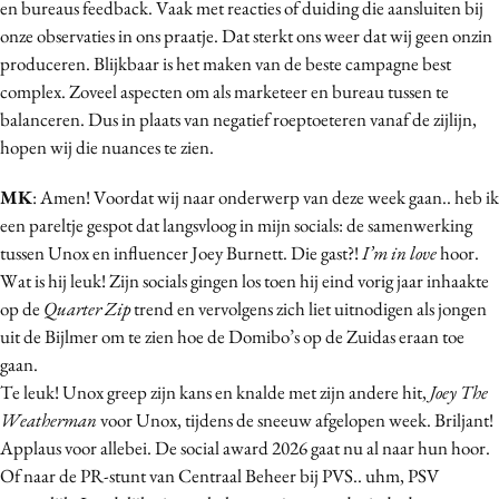
en bureaus feedback. Vaak met reacties of duiding die aansluiten bij
Media
onze observaties in ons praatje. Dat sterkt ons weer dat wij geen onzin
Merkstrategie
produceren. Blijkbaar is het maken van de beste campagne best
complex. Zoveel aspecten om als marketeer en bureau tussen te
PR
balanceren. Dus in plaats van negatief roeptoeteren vanaf de zijlijn,
Programmatic
hopen wij die nuances te zien.
Purpose Marketing
Reputatie & crisis
MK
: Amen! Voordat wij naar onderwerp van deze week gaan.. heb ik
een pareltje gespot dat langsvloog in mijn socials: de samenwerking
tussen Unox en influencer Joey Burnett. Die gast?!
I’m in love
hoor.
Wat is hij leuk! Zijn socials gingen los toen hij eind vorig jaar inhaakte
op de
Quarter Zip
trend en vervolgens zich liet uitnodigen als jongen
uit de Bijlmer om te zien hoe de Domibo’s op de Zuidas eraan toe
gaan.
Te leuk! Unox greep zijn kans en knalde met zijn andere hit,
Joey The
Weatherman
voor Unox, tijdens de sneeuw afgelopen week. Briljant!
Applaus voor allebei. De social award 2026 gaat nu al naar hun hoor.
Of naar de PR-stunt van Centraal Beheer bij PVS.. uhm, PSV