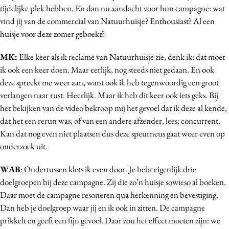
tijdelijke plek hebben. En dan nu aandacht voor hun campagne: wat
vind jij van de commercial van Natuurhuisje? Enthousiast? Al een
huisje voor deze zomer geboekt?
MK:
Elke keer als ik reclame van Natuurhuisje zie, denk ik: dat moet
ik ook een keer doen. Maar eerlijk, nog steeds niet gedaan. En ook
deze spreekt me weer aan, want ook ik heb tegenwoordig een groot
verlangen naar rust. Heerlijk. Maar ik heb dit keer ook iets geks. Bij
het bekijken van de video bekroop mij het gevoel dat ik deze al kende,
dat het een rerun was, of van een andere afzender, lees: concurrent.
Kan dat nog even niet plaatsen dus deze speurneus gaat weer even op
onderzoek uit.
WAB
: Ondertussen klets ik even door. Je hebt eigenlijk drie
doelgroepen bij deze campagne. Zij die zo’n huisje sowieso al boeken.
Daar moet de campagne resoneren qua herkenning en bevestiging.
Dan heb je doelgroep waar jij en ik ook in zitten. De campagne
prikkelt en geeft een fijn gevoel. Daar zou het effect moeten zijn: we