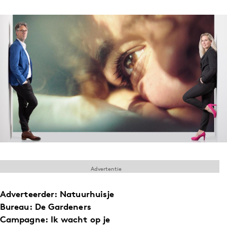
Menu
Home
9 sept: GenAI-training
12 nov: MarketingLive!
Adverteren
Events
Opleidingen
Vacatures
Academy
Advertentie
Partners
Adverteerder:
Natuurhuisje
Topics
Bureau:
De Gardeners
Campagne:
Ik wacht op je
Artificial Intelligence