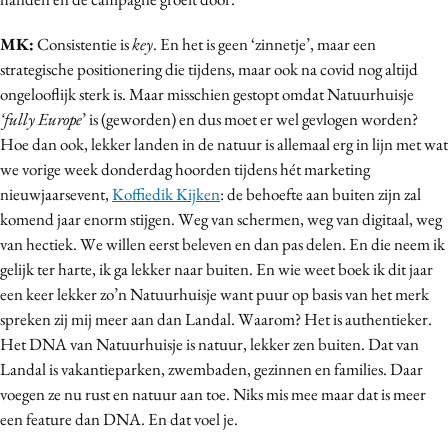
MK:
Consistentie is
key
. En het is geen ‘zinnetje’, maar een
strategische positionering die tijdens, maar ook na covid nog altijd
ongelooflijk sterk is. Maar misschien gestopt omdat Natuurhuisje
‘fully Europe
’ is (geworden) en dus moet er wel gevlogen worden?
Hoe dan ook, lekker landen in de natuur is allemaal erg in lijn met wat
we vorige week donderdag hoorden tijdens hét marketing
nieuwjaarsevent,
Koffiedik Kijken
: de behoefte aan buiten zijn zal
komend jaar enorm stijgen. Weg van schermen, weg van digitaal, weg
van hectiek. We willen eerst beleven en dan pas delen. En die neem ik
gelijk ter harte, ik ga lekker naar buiten. En wie weet boek ik dit jaar
een keer lekker zo’n Natuurhuisje want puur op basis van het merk
spreken zij mij meer aan dan Landal. Waarom? Het is authentieker.
Het DNA van Natuurhuisje is natuur, lekker zen buiten. Dat van
Landal is vakantieparken, zwembaden, gezinnen en families. Daar
voegen ze nu rust en natuur aan toe. Niks mis mee maar dat is meer
een feature dan DNA. En dat voel je.