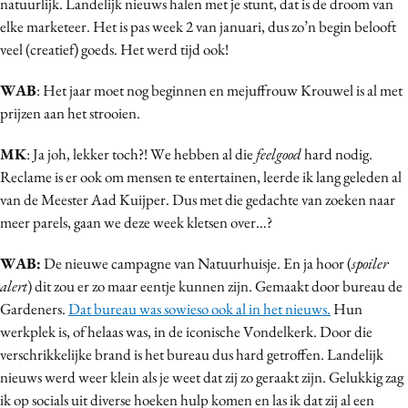
natuurlijk. Landelijk nieuws halen met je stunt, dat is de droom van
elke marketeer. Het is pas week 2 van januari, dus zo’n begin belooft
veel (creatief) goeds. Het werd tijd ook!
WAB
: Het jaar moet nog beginnen en mejuffrouw Krouwel is al met
prijzen aan het strooien.
MK
: Ja joh, lekker toch?! We hebben al die
feelgood
hard nodig.
Reclame is er ook om mensen te entertainen, leerde ik lang geleden al
van de Meester Aad Kuijper. Dus met die gedachte van zoeken naar
meer parels, gaan we deze week kletsen over…?
WAB:
De nieuwe campagne van Natuurhuisje. En ja hoor (
spoiler
alert
) dit zou er zo maar eentje kunnen zijn. Gemaakt door bureau de
Gardeners.
Dat bureau was sowieso ook al in het nieuws.
Hun
werkplek is, of helaas was, in de iconische Vondelkerk. Door die
verschrikkelijke brand is het bureau dus hard getroffen. Landelijk
nieuws werd weer klein als je weet dat zij zo geraakt zijn. Gelukkig zag
ik op socials uit diverse hoeken hulp komen en las ik dat zij al een