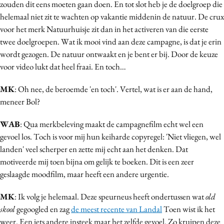
zouden dit eens moeten gaan doen. En tot slot heb je de doelgroep die
helemaal niet zit te wachten op vakantie middenin de natuur. De crux
voor het merk Natuurhuisje zit dan in het activeren van die eerste
twee doelgroepen. Wat ik mooi vind aan deze campagne, is dat je erin
wordt gezogen. De natuur ontwaakt en je bent er bij. Door de keuze
voor video lukt dat heel fraai. En toch…
MK
: Oh nee, de beroemde 'en toch'. Vertel, wat is er aan de hand,
meneer Bol?
WAB
: Qua merkbeleving maakt de campagnefilm echt wel een
gevoel los. Toch is voor mij hun keiharde copyregel: 'Niet vliegen, wel
landen' veel scherper en zette mij echt aan het denken. Dat
motiveerde mij toen bijna om gelijk te boeken. Dit is een zeer
geslaagde moodfilm, maar heeft een andere urgentie.
MK
: Ik volg je helemaal. Deze speurneus heeft ondertussen wat
old
skool
gegoogled en zag
de meest recente van Landal
Toen wist ik het
weer. Een iets andere insteek maar het zelfde gevoel. Zo kruipen deze