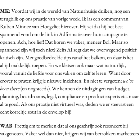
Bureaus
MK:
Voordat wij in de wereld van Natuurhuisje duiken, nog een
Campagnes
terugblik op ons praatje van vorige week. Ik las een comment van
Carriere
Ruben Minnee van Hoogvliet hierover. Hij zei dat hij het best
spannend vond om de link in Adformatie over hun campagne te
Contentmarketing
openen. Ach, hoe lief! Dat horen we vaker, meneer Bol. Maar zo
Craft
spannend zijn wij toch niet? Zelfs AI zegt dat we overwegend positief
Customer Experience
kritisch zijn. Met goedbedoelde tips vanaf het balkon, en daar is het
Data & Insights
altijd makkelijk roepen. En we kletsen ook maar wat natuurlijk,
Design
vooral vanuit de liefde voor ons vak en om zelf te leren. Want door
erover te praten krijg je nieuwe inzichten. En niet te vergeten:
we’ve
Digital transformation
been there
(en nog steeds). We kennen de uitdagingen van budget,
Diversiteit
planning, boardrooms, legal, compliance en product experts etc. maar
Effectiviteit
al te goed. Als ons praatje niet virtueel was, deden we er steevast een
Gedragsverandering
echt korreltje zout in de envelop bij!
Influencer marketing
WAB
: Prettig om te merken dat al ons geschrijf ook resoneert bij
Interne communicatie
vakgenoten. Vaker wel dan niet, krijgen wij van betrokken marketeers
Martech