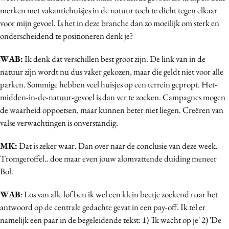
merken met vakantiehuisjes in de natuur toch te dicht tegen elkaar
voor mijn gevoel. Is het in deze branche dan zo moeilijk om sterk en
onderscheidend te positioneren denk je?
WAB:
Ik denk dat verschillen best groot zijn. De link van in de
natuur zijn wordt nu dus vaker gekozen, maar die geldt niet voor alle
parken. Sommige hebben veel huisjes op een terrein gepropt. Het-
midden-in-de-natuur-gevoel is dan ver te zoeken. Campagnes mogen
de waarheid oppoetsen, maar kunnen beter niet liegen. Creëren van
valse verwachtingen is onverstandig.
MK:
Dat is zeker waar. Dan over naar de conclusie van deze week.
Tromgeroffel.. doe maar even jouw alomvattende duiding meneer
Bol.
WAB
: Los van alle lof ben ik wel een klein beetje zoekend naar het
antwoord op de centrale gedachte gevat in een pay-off. Ik tel er
namelijk een paar in de begeleidende tekst: 1) 'Ik wacht op je' 2) 'De