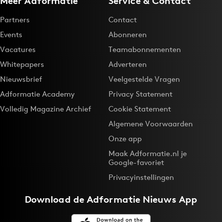
Meer Adformatie
Service & Contact
Partners
Contact
Events
Abonneren
Vacatures
Teamabonnementen
Whitepapers
Adverteren
Nieuwsbrief
Veelgestelde Vragen
Adformatie Academy
Privacy Statement
Volledig Magazine Archief
Cookie Statement
Algemene Voorwaarden
Onze app
Maak Adformatie.nl je
Google-favoriet
Privacyinstellingen
Download de
Adformatie Nieuws App