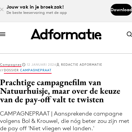
Jouw vak in je broekzak!
Download
De beste leeservaring met de app
Abonneer nu
Abonneer nu
Campagnes
12 JANUARI 2026
REDACTIE ADFORMATIE
Log in
DOSSIER
CAMPAGNEPRAAT
Prachtige campagnefilm van
Natuurhuisje, maar over de keuze
Download de app
van de pay-off valt te twisten
Volg het laatste nieuws via de Adformatie
Nieuws app
CAMPAGNEPRAAT | Aansprekende campagne
volgens Bol & Krouwel, die nóg beter zou zijn met
de pay off 'Niet vliegen wel landen.'