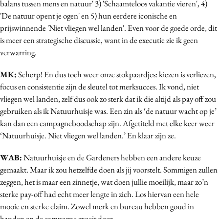
balans tussen mens en natuur' 3) 'Schaamteloos vakantie vieren', 4)
'De natuur opent je ogen' en 5) hun eerdere iconische en
prijswinnende 'Niet vliegen wel landen'. Even voor de goede orde, dit
is meer een strategische discussie, want in de executie zie ik geen
verwarring.
MK:
Scherp! En dus toch weer onze stokpaardjes: kiezen is verliezen,
focus en consistentie zijn de sleutel tot merksucces. Ik vond, niet
vliegen wel landen, zelf dus ook zo sterk dat ik die altijd als pay off zou
gebruiken als ik Natuurhuisje was. Een zin als ‘de natuur wacht op je’
kan dan een campagneboodschap zijn. Afgetiteld met elke keer weer
‘Natuurhuisje. Niet vliegen wel landen.’ En klaar zijn ze.
WAB:
Natuurhuisje en de Gardeners hebben een andere keuze
gemaakt. Maar ik zou hetzelfde doen als jij voorstelt. Sommigen zullen
zeggen, het is maar een zinnetje, wat doen jullie moeilijk, maar zo’n
sterke pay-off had echt meer lengte in zich. Los hiervan een hele
mooie en sterke claim. Zowel merk en bureau hebben goud in
handen en de campagne groeit door.