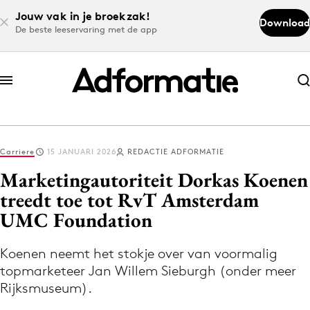
Jouw vak in je broekzak!
Download
De beste leeservaring met de app
Abonneer nu
Abonneer nu
Carriere
15 JANUARI 2026
REDACTIE ADFORMATIE
Log in
Marketingautoriteit Dorkas Koenen
treedt toe tot RvT Amsterdam
UMC Foundation
Download de app
Volg het laatste nieuws via de Adformatie
Koenen neemt het stokje over van voormalig
Nieuws app
topmarketeer Jan Willem Sieburgh (onder meer
Rijksmuseum).