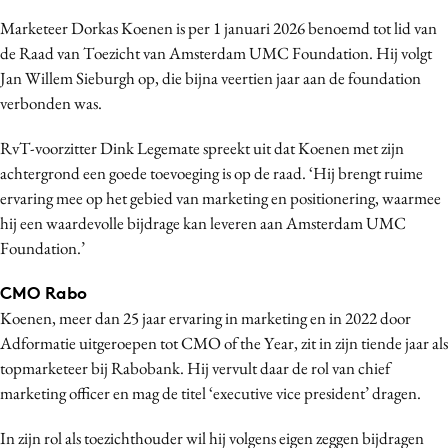
Bureaus
Marketeer Dorkas Koenen is per 1 januari 2026 benoemd tot lid van
Campagnes
de Raad van Toezicht van Amsterdam UMC Foundation. Hij volgt
Jan Willem Sieburgh op, die bijna veertien jaar aan de foundation
Carriere
verbonden was.
Contentmarketing
Craft
RvT-voorzitter Dink Legemate spreekt uit dat Koenen met zijn
Customer Experience
achtergrond een goede toevoeging is op de raad. ‘Hij brengt ruime
ervaring mee op het gebied van marketing en positionering, waarmee
Data & Insights
hij een waardevolle bijdrage kan leveren aan Amsterdam UMC
Design
Foundation.’
Digital transformation
Diversiteit
CMO Rabo
Koenen, meer dan 25 jaar ervaring in marketing en in 2022 door
Effectiviteit
Adformatie uitgeroepen tot CMO of the Year, zit in zijn tiende jaar als
Gedragsverandering
topmarketeer bij Rabobank. Hij vervult daar de rol van chief
Influencer marketing
marketing officer en mag de titel ‘executive vice president’ dragen.
Interne communicatie
In zijn rol als toezichthouder wil hij volgens eigen zeggen bijdragen
Martech