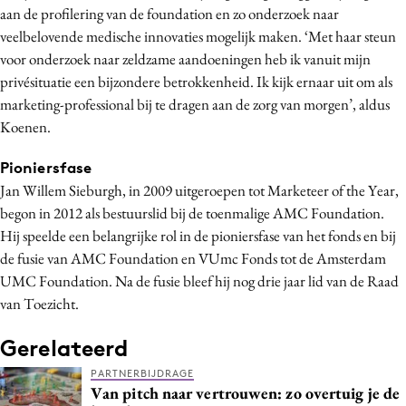
aan de profilering van de foundation en zo onderzoek naar
Media
veelbelovende medische innovaties mogelijk maken. ‘Met haar steun
Merkstrategie
voor onderzoek naar zeldzame aandoeningen heb ik vanuit mijn
PR
privésituatie een bijzondere betrokkenheid. Ik kijk ernaar uit om als
Programmatic
marketing-professional bij te dragen aan de zorg van morgen’, aldus
Koenen.
Purpose Marketing
Reputatie & crisis
Pioniersfase
Jan Willem Sieburgh, in 2009 uitgeroepen tot Marketeer of the Year,
begon in 2012 als bestuurslid bij de toenmalige AMC Foundation.
Hij speelde een belangrijke rol in de pioniersfase van het fonds en bij
de fusie van AMC Foundation en VUmc Fonds tot de Amsterdam
UMC Foundation. Na de fusie bleef hij nog drie jaar lid van de Raad
van Toezicht.
Gerelateerd
PARTNERBIJDRAGE
Van pitch naar vertrouwen: zo overtuig je de