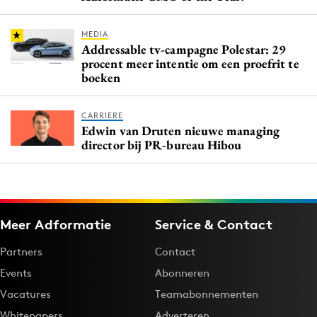
MEDIA
Addressable tv-campagne Polestar: 29
procent meer intentie om een proefrit te
boeken
CARRIERE
Edwin van Druten nieuwe managing
director bij PR-bureau Hibou
Meer Adformatie
Service & Contact
Partners
Contact
Events
Abonneren
Vacatures
Teamabonnementen
Whitepapers
Adverteren