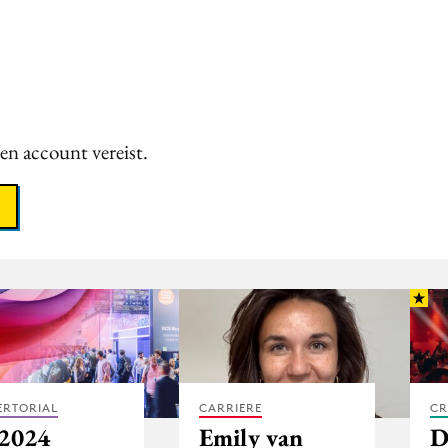
een account vereist.
ERTORIAL
CARRIERE
CR
 2024
Emily van
D