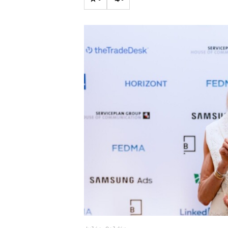
Carriere
Effectiviteit
Contentmarketing
Gedragsverand
Craft
Influencer mar
Customer Experience
Interne commu
Data & Insights
Martech