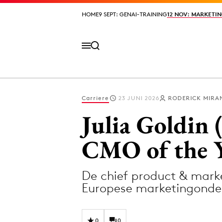
HOME
HOME
9 SEPT: GENAI-TRAINING
9 SEPT: GENAI-TRAINING
12 NOV: MARKETIN
12 NOV: MARKETIN
Carriere
23 JUNI 2026
RODERICK MIRA
Volg het laatste nieuws via de Adformatie N
Julia Goldin 
CMO of the 
Topics
De chief product & marke
Artificial Intelligence
Design
Europese marketingonder
Bureaus
Digital transf
Campagnes
Diversiteit
0
0