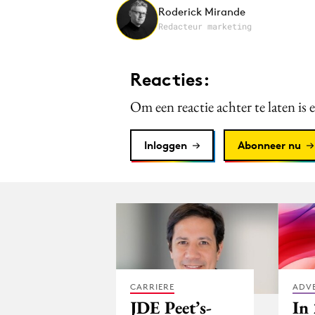
Roderick Mirande
Redacteur marketing
Reacties:
Om een reactie achter te laten is 
Inloggen
Abonneer nu
CARRIERE
ADV
JDE Peet’s-
In