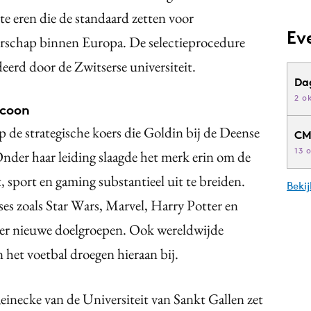
e eren die de standaard zetten voor
Ev
erschap binnen Europa. De selectieprocedure
eerd door de Zwitserse universiteit.
Da
2 o
icoon
p de strategische koers die Goldin bij de Deense
CM
13 
Onder haar leiding slaagde het merk erin om de
sport en gaming substantieel uit te breiden.
Beki
s zoals Star Wars, Marvel, Harry Potter en
der nieuwe doelgroepen. Ook wereldwijde
et voetbal droegen hieraan bij.
inecke van de Universiteit van Sankt Gallen zet