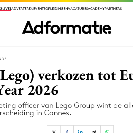
GLIVE!
GLIVE!
ADVERTEREN
ADVERTEREN
EVENTS
EVENTS
OPLEIDINGEN
OPLEIDINGEN
VACATURES
VACATURES
ACADEMY
ACADEMY
PARTNERS
PARTNERS
NDE
ieuws app
(Lego) verkozen tot 
Year 2026
ting officer van Lego Group wint de all
Media
scheiding in Cannes.
ormation
Merkstrategie
PR