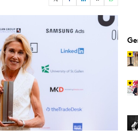
Programmatic
ering
Purpose Marketing
keting
Reputatie & crisis
nicatie
Ge