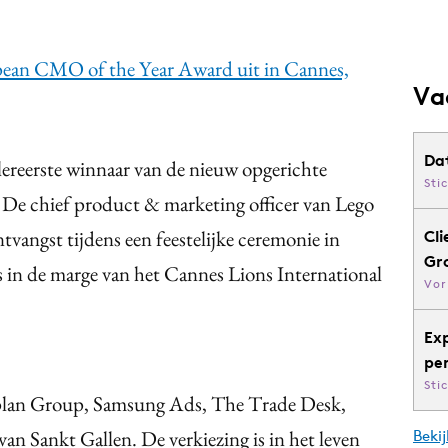
opean CMO of the Year Award uit in Cannes,
Va
Da
llereerste winnaar van de nieuw opgerichte
Sti
e chief product & marketing officer van Lego
vangst tijdens een feestelijke ceremonie in
Cli
Gr
in de marge van het Cannes Lions International
Vor
Ex
pe
Sti
iceplan Group, Samsung Ads, The Trade Desk,
n Sankt Gallen. De verkiezing is in het leven
Bekij