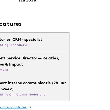
catures
ta- en CRM- specialist
chting Proefdiervrij
ent Service Director — Relaties,
oei & Impact
mVijf
pert interne communicatie (28 uur
r week)
chting CliniClowns Nederland
k alle vacatures