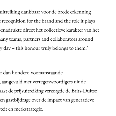
 uitreiking dankbaar voor de brede erkenning
t recognition for the brand and the role it plays
 benadrukte direct het collectieve karakter van het
 many teams, partners and collaborators around
ry day – this honour truly belongs to them.’
er dan honderd vooraanstaande
 aangevuld met vertegenwoordigers uit de
st de prijsuitreiking verzorgde de Brits-Duitse
en gastbijdrage over de impact van generatieve
teit en merkstrategie.