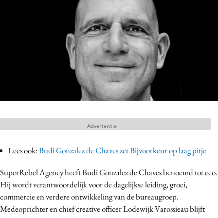
Menu
Home
9 sept: GenAI-training
12 nov: MarketingLive!
Adverteren
Events
Advertentie
Opleidingen
Vacatures
Lees ook:
Budi Gonzalez de Chaves zet Bijvoorkeur op laag pitje
Academy
SuperRebel Agency heeft Budi Gonzalez de Chaves benoemd tot ceo.
Partners
Hij wordt verantwoordelijk voor de dagelijkse leiding, groei,
Topics
commercie en verdere ontwikkeling van de bureaugroep.
Medeoprichter en chief creative officer Lodewijk Varossieau blijft
Artificial Intelligence