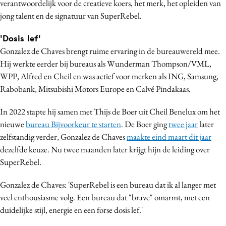
verantwoordelijk voor de creatieve koers, het merk, het opleiden van
Bureaus
jong talent en de signatuur van SuperRebel.
Campagnes
'Dosis lef'
Carriere
Gonzalez de Chaves brengt ruime ervaring in de bureauwereld mee.
Contentmarketing
Hij werkte eerder bij bureaus als Wunderman Thompson/VML,
Craft
WPP, Alfred en Cheil en was actief voor merken als ING, Samsung,
Customer Experience
Rabobank, Mitsubishi Motors Europe en Calvé Pindakaas.
Data & Insights
In 2022 stapte hij samen met Thijs de Boer uit Cheil Benelux om het
Design
nieuwe
bureau Bijvoorkeur te starten
. De Boer ging
twee jaar
later
Digital transformation
zelfstandig verder, Gonzalez de Chaves
maakte eind maart dit jaar
Diversiteit
dezelfde keuze. Nu twee maanden later krijgt hijn de leiding over
Effectiviteit
SuperRebel.
Gedragsverandering
Gonzalez de Chaves: 'SuperRebel is een bureau dat ik al langer met
Influencer marketing
veel enthousiasme volg. Een bureau dat "brave" omarmt, met een
Interne communicatie
duidelijke stijl, energie en een forse dosis lef.'
Martech