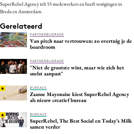
SuperRebel Agency telt 55 medewerkers en heeft vestigingen in
Media
Breda en Amsterdam.
Merkstrategie
Gerelateerd
PR
Programmatic
PARTNERBIJDRAGE
Van pitch naar vertrouwen: zo overtuig je de
Purpose Marketing
boardroom
Reputatie & crisis
PARTNERBIJDRAGE
''Niet de grootste wint, maar wie zich het
snelst aanpast"
BUREAUS
Zaanse Mayonaise kiest SuperRebel Agency
als nieuw creatief bureau
BUREAUS
SuperRebel, The Best Social en Today’s Milk
samen verder