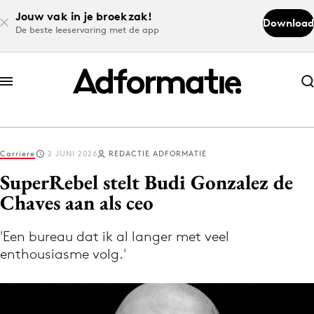
Jouw vak in je broekzak!
Download
De beste leeservaring met de app
Abonneer nu
Abonneer nu
Carriere
2 JUNI 2026
REDACTIE ADFORMATIE
Log in
SuperRebel stelt Budi Gonzalez de
Chaves aan als ceo
Download de app
Volg het laatste nieuws via de Adformatie
'Een bureau dat ik al langer met veel
enthousiasme volg.'
Nieuws app