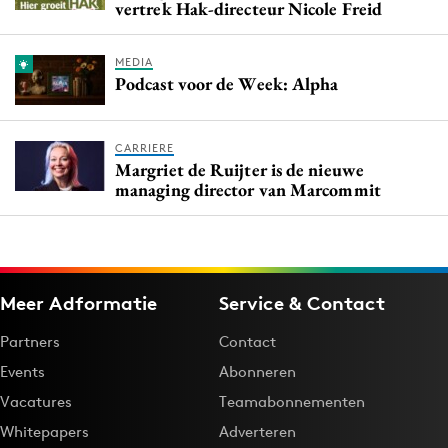
vertrek Hak-directeur Nicole Freid
MEDIA
Podcast voor de Week: Alpha
CARRIERE
Margriet de Ruijter is de nieuwe
managing director van Marcommit
Meer Adformatie
Service & Contact
Partners
Contact
Events
Abonneren
Vacatures
Teamabonnementen
Whitepapers
Adverteren