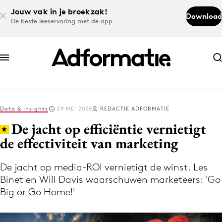
Jouw vak in je broekzak!
Download
De beste leeservaring met de app
Abonneer nu
Abonneer nu
Data & Insights
29 MEI 2026
REDACTIE ADFORMATIE
Log in
De jacht op efficiëntie vernietigt
de effectiviteit van marketing
Download de app
Volg het laatste nieuws via de Adformatie
De jacht op media-ROI vernietigt de winst. Les
Binet en Will Davis waarschuwen marketeers: 'Go
Nieuws app
Big or Go Home!'