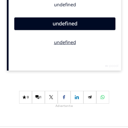
Bureaus
Campagnes
Carriere
Contentmarketing
Craft
Customer Experience
Data & Insights
Design
Digital transformation
Diversiteit
Effectiviteit
0
1
Gedragsverandering
Advertentie
Influencer marketing
Interne communicatie
Martech