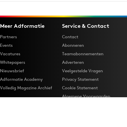
Meer Adformatie
Service & Contact
Partners
Contact
Events
Abonneren
Vacatures
Teamabonnementen
Whitepapers
Adverteren
Nieuwsbrief
Veelgestelde Vragen
Adformatie Academy
Privacy Statement
Volledig Magazine Archief
Cookie Statement
Algemene Voorwaarden
Onze app
Maak Adformatie.nl je
Google-favoriet
Privacyinstellingen