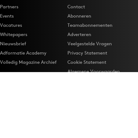
Partners
Contact
Events
Abonneren
Vacatures
Teamabonnementen
Whitepapers
Adverteren
Nieuwsbrief
Veelgestelde Vragen
Adformatie Academy
Privacy Statement
Volledig Magazine Archief
Cookie Statement
Algemene Voorwaarden
Onze app
Maak Adformatie.nl je
Google-favoriet
Privacyinstellingen
Download de
Adformatie Nieuws App