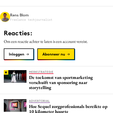
Media
Merkstrategie
Rens Blom
Freelance techjournalist
PR
Programmatic
Reacties:
Purpose Marketing
Om een reactie achter te laten is een account vereist.
Reputatie & crisis
Inloggen
Abonneer nu
MERKSTRATEGIE
De toekomst van sportmarketing
verschuift van sponsoring naar
storytelling
ADVERTORIAL
Hoe Sequel zorgprofessionals bereikte op
10 kilometer hoogte