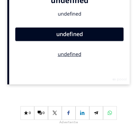
Bureaus
Campagnes
Carriere
Contentmarketing
Craft
Customer Experience
Data & Insights
Design
Digital transformation
Diversiteit
Effectiviteit
Gedragsverandering
0
0
Influencer marketing
Advertentie
Interne communicatie
Martech