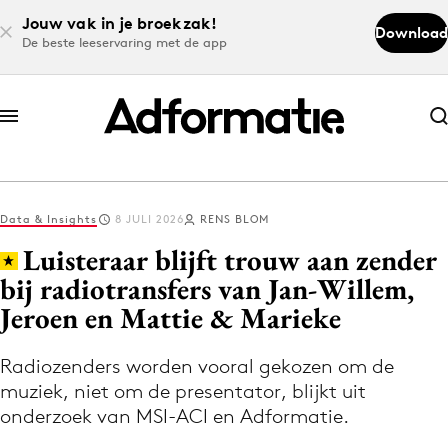
Jouw vak in je broekzak!
Download
De beste leeservaring met de app
Abonneer nu
Abonneer nu
Data & Insights
8 JULI 2026
RENS BLOM
Log in
Luisteraar blijft trouw aan zender
bij radiotransfers van Jan-Willem,
Jeroen en Mattie & Marieke
Download de app
Volg het laatste nieuws via de Adformatie
Radiozenders worden vooral gekozen om de
Nieuws app
muziek, niet om de presentator, blijkt uit
onderzoek van MSI-ACI en Adformatie.