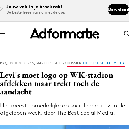
Jouw vak in je broekzak!
Download
De beste leeservaring met de app
Abonneer nu
Abonneer nu
PR
19 JUNI 2026
MARLOES GORT
DOSSIER
THE BEST SOCIAL MEDIA
Log in
Levi's moet logo op WK-stadion
afdekken maar trekt tóch de
aandacht
Download de app
Volg het laatste nieuws via de Adformatie
Het meest opmerkelijke op sociale media van de
Nieuws app
afgelopen week, door The Best Social Media.