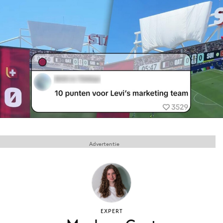
Menu
Home
9 sept: GenAI-training
12 nov: MarketingLive!
Adverteren
Events
Opleidingen
Advertentie
Vacatures
Academy
Partners
Topics
EXPERT
Artificial Intelligence