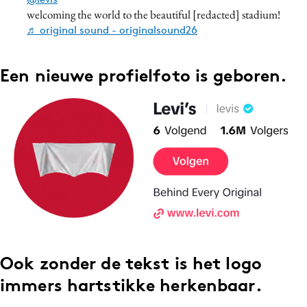
welcoming the world to the beautiful [redacted] stadium!
Media
♬ original sound - originalsound26
Merkstrategie
PR
Een nieuwe profielfoto is geboren.
Programmatic
Purpose Marketing
Reputatie & crisis
Ook zonder de tekst is het logo
immers hartstikke herkenbaar.