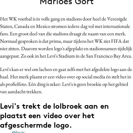
Marloes Gort
Bureaus
Campagnes
Het WK voetbal is in volle gang en stadions door heel de Verenigde
Carriere
Staten, Canada en Mexico stromen iedere dag vol met internationale
Contentmarketing
fans. Een groot deel van die stadions draagt de naam van een merk.
Normaal gesproken is dat prima, maar tijdens het WK ziet FIFA dat
Craft
niet zitten. Daarom worden logo's afgeplakt en stadionnamen tijdelijk
Customer Experience
aangepast. Zo ook in het Levi's Stadium in de San Francisco Bay Area.
Data & Insights
Design
Levi's kan er wel om lachen en gaat zelfs met het afgedekte logo aan de
haal. Het merk plaatst er een video over op social media én stelt het in
Digital transformation
als profielfoto. Eén ding is zeker: Levi's is geen broekie op het gebied
Diversiteit
van aandacht trekken.
Effectiviteit
Gedragsverandering
Levi's trekt de lolbroek aan en
Influencer marketing
plaatst een video over het
Interne communicatie
afgeschermde logo.
Martech
@levis