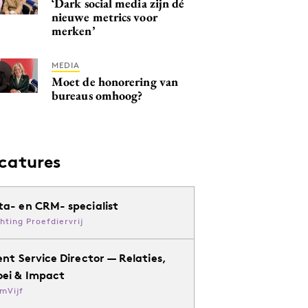
‘Dark social media zijn dé
nieuwe metrics voor
merken’
MEDIA
Moet de honorering van
bureaus omhoog?
catures
ta- en CRM- specialist
chting Proefdiervrij
ent Service Director — Relaties,
oei & Impact
mVijf