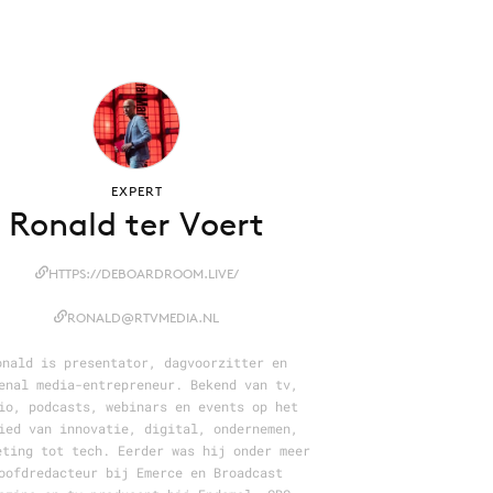
EXPERT
Ronald ter Voert
HTTPS://DEBOARDROOM.LIVE/
RONALD@RTVMEDIA.NL
onald is presentator, dagvoorzitter en
enal media-entrepreneur. Bekend van tv,
io, podcasts, webinars en events op het
ied van innovatie, digital, ondernemen,
eting tot tech. Eerder was hij onder meer
oofdredacteur bij Emerce en Broadcast