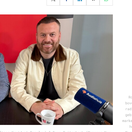
Programmatic
ering
Purpose Marketing
keting
Reputatie & crisis
nicatie
R
bov
rad
geb
mark
h