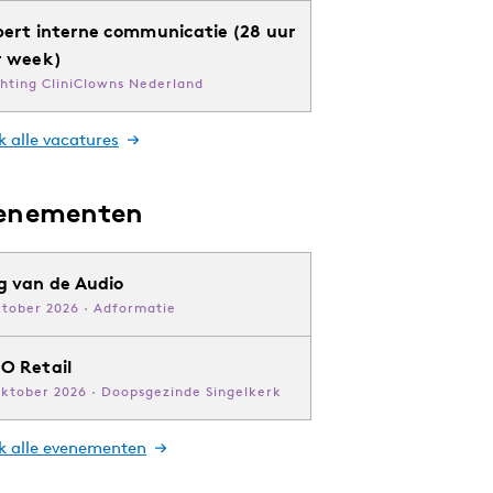
pert interne communicatie (28 uur
r week)
chting CliniClowns Nederland
k alle vacatures
enementen
g van de Audio
ktober 2026 · Adformatie
O Retail
oktober 2026 · Doopsgezinde Singelkerk
jk alle evenementen