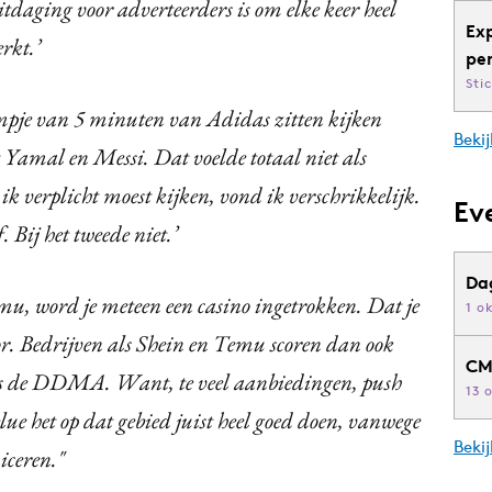
uitdaging voor adverteerders is om elke keer heel
Ex
rkt.’
pe
Sti
ilmpje van 5 minuten van Adidas zitten kijken
Bekij
amal en Messi. Dat voelde totaal niet als
ik verplicht moest kijken, vond ik verschrikkelijk.
Ev
f. Bij het tweede niet.’
Da
mu, word je meteen een casino ingetrokken. Dat je
1 o
or. Bedrijven als Shein en Temu scoren dan ook
CM
ldus de DDMA. Want, te veel aanbiedingen, push
13 
lue het op dat gebied juist heel goed doen, vanwege
Beki
ceren."