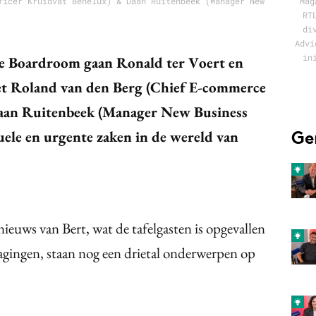
ficer Kruidvat Benelux) & Daan Ruitenbeek (Manager New
Mag
RT
di
Advi
in
De Boardroom gaan Ronald ter Voert en
t Roland van den Berg (Chief E-commerce
Daan Ruitenbeek (Manager New Business
Ge
uele en urgente zaken in de wereld van
ieuws van Bert, wat de tafelgasten is opgevallen
dagingen, staan nog een drietal onderwerpen op