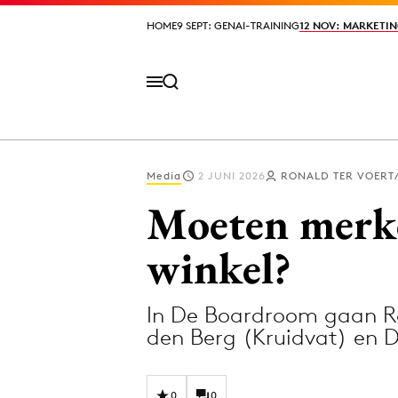
HOME
HOME
9 SEPT: GENAI-TRAINING
9 SEPT: GENAI-TRAINING
12 NOV: MARKETIN
12 NOV: MARKETIN
Media
2 JUNI 2026
RONALD TER VOERT
Volg het laatste nieuws via de Adformatie N
Moeten merke
winkel?
Topics
In De Boardroom gaan Ro
Artificial Intelligence
Design
den Berg (Kruidvat) en 
Bureaus
Digital transf
Campagnes
Diversiteit
0
0