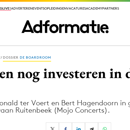
GLIVE!
GLIVE!
ADVERTEREN
ADVERTEREN
EVENTS
EVENTS
OPLEIDINGEN
OPLEIDINGEN
VACATURES
VACATURES
ACADEMY
ACADEMY
PARTNERS
PARTNERS
DOSSIER
DE BOARDROOM
ieuws app
n nog investeren in d
nald ter Voert en Bert Hagendoorn in 
Media
Daan Ruitenbeek (Mojo Concerts).
ormation
Merkstrategie
PR