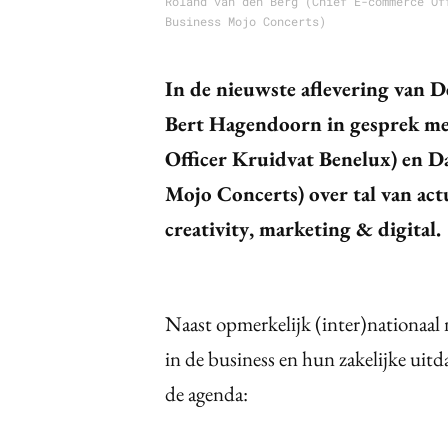
Roland van den Berg (Chief E-commerce Of
Business Mojo Concerts)
In de nieuwste aflevering van 
Bert Hagendoorn in gesprek me
Officer Kruidvat Benelux) en 
Mojo Concerts) over tal van act
creativity, marketing & digital.
Naast opmerkelijk (inter)nationaal n
in de business en hun zakelijke uit
de agenda: