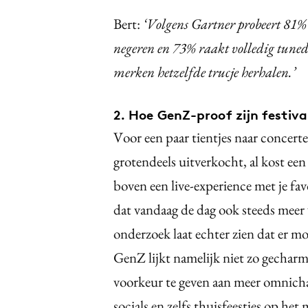
Bert:
‘Volgens Gartner probeert 81% 
negeren en 73% raakt volledig tuned 
merken hetzelfde trucje herhalen.’
2. Hoe GenZ-proof zijn festiva
Voor een paar tientjes naar concerten
grotendeels uitverkocht, al kost ee
boven een live-experience met je fav
dat vandaag de dag ook steeds mee
onderzoek laat echter zien dat er mo
GenZ lijkt namelijk niet zo gecharme
voorkeur te geven aan meer omnich
socials en zelfs thuisfeestjes op he