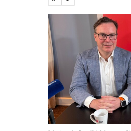
Carriere
Effectiviteit
Contentmarketing
Gedragsverand
Craft
Influencer mar
Customer Experience
Interne commu
Data & Insights
Martech