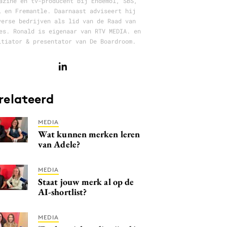
azine en tv-producent bij Endemol, SBS,
L en Fremantle. Daarnaast adviseert hij
verse bedrijven als lid van de Raad van
es. Ronald is eigenaar van RTV MEDIA. en
itiator & presentator van De Boardroom.
relateerd
MEDIA
Wat kunnen merken leren
van Adele?
MEDIA
Staat jouw merk al op de
AI-shortlist?
MEDIA