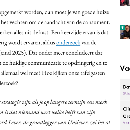
 opgemerkt worden, dan moet je van goede huize
is het vechten om de aandacht van de consument.
ken alles uit de kast. Een keerzijde ervan is dat
erig wordt ervaren, aldus
onderzoek
van de
nd 2025). Dat onder meer concludeert dat
 de huidige communicatie te opdringerig en te
Va
et allemaal wel mee? Hoe kijken onze tafelgasten
derzoek?
Da
Sti
 strategie zijn als je op langere termijn een merk
Cli
m is dat niemand weet welke helft van zijn
Gr
rd Lever, de grondlegger van Unilever, zei het al
Vor