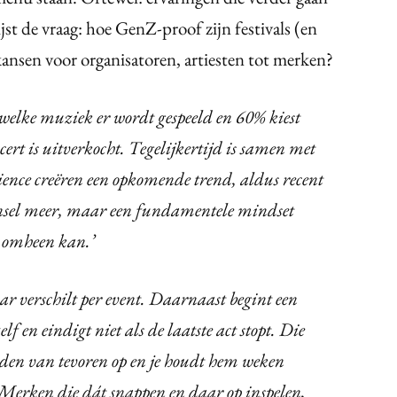
jst de vraag: hoe GenZ-proof zijn festivals (en
ansen voor organisatoren, artiesten tot merken?
welke muziek er wordt gespeeld en 60% kiest
cert is uitverkocht. Tegelijkertijd is samen met
rience creëren een opkomende trend, aldus recent
jnsel meer, maar een fundamentele mindset
t omheen kan.’
ar verschilt per event. Daarnaast begint een
lf en eindigt niet als de laatste act stopt. Die
nden van tevoren op en je houdt hem weken
Merken die dát snappen en daar op inspelen,