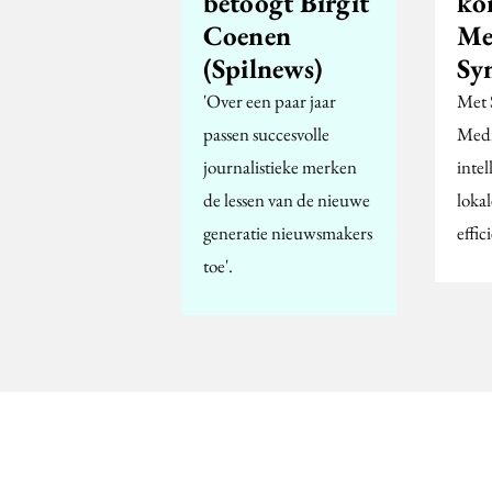
betoogt Birgit
ko
Coenen
Me
(Spilnews)
Sy
'Over een paar jaar
Met 
passen succesvolle
Medi
journalistieke merken
intel
de lessen van de nieuwe
loka
generatie nieuwsmakers
effic
toe'.