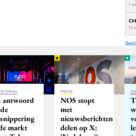
1 o
CM
13 
Beki
ERTORIAL
MEDIA
CO
s antwoord
NOS stopt
T
 de
met
w
rsnippering
nieuwsberichten
v
 de markt
delen op X:
l