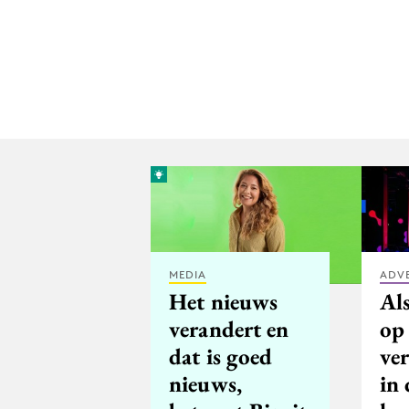
MEDIA
ADV
Het nieuws
Al
verandert en
op
dat is goed
ve
nieuws,
in