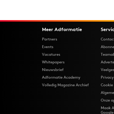
Meer Adformatie
Servi
Partners
Contac
Events
Abonne
Vacatures
Teama
Whitepapers
Advert
Nieuwsbrief
Veelge
Adformatie Academy
Privac
Volledig Magazine Archief
Cookie
Algeme
Onze a
Maak A
Google