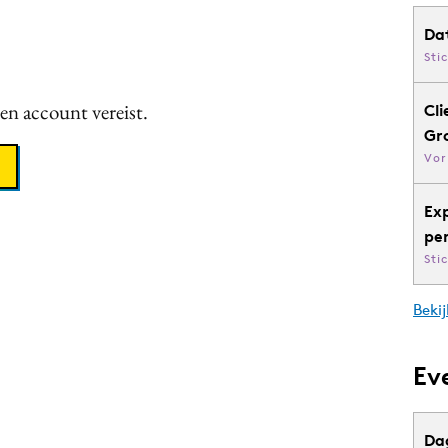
Da
Sti
een account vereist.
Cli
Gr
Vor
Ex
pe
Sti
Bekij
Ev
Da