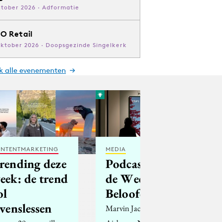
ktober 2026 · Adformatie
O Retail
oktober 2026 · Doopsgezinde Singelkerk
jk alle evenementen
NTENTMARKETING
MEDIA
rending deze
Podcast voor
eek: de trend
de Week: Het
ol
Beloofde Bos
evenslessen
Marvin Jacobs van