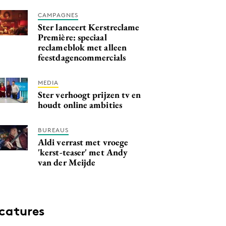
CAMPAGNES
Ster lanceert Kerstreclame
Première: speciaal
reclameblok met alleen
feestdagencommercials
MEDIA
Ster verhoogt prijzen tv en
houdt online ambities
BUREAUS
Aldi verrast met vroege
'kerst-teaser' met Andy
van der Meijde
catures