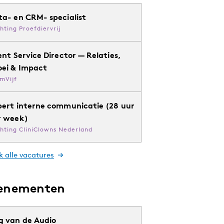
ta- en CRM- specialist
chting Proefdiervrij
ent Service Director — Relaties,
oei & Impact
mVijf
pert interne communicatie (28 uur
r week)
chting CliniClowns Nederland
k alle vacatures
enementen
g van de Audio