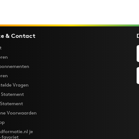
ce & Contact
t
ren
bonnementen
eren
stelde Vragen
y Statement
 Statement
ne Voorwaarden
pp
dformatie.nl je
-favoriet