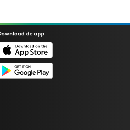
Download de
app