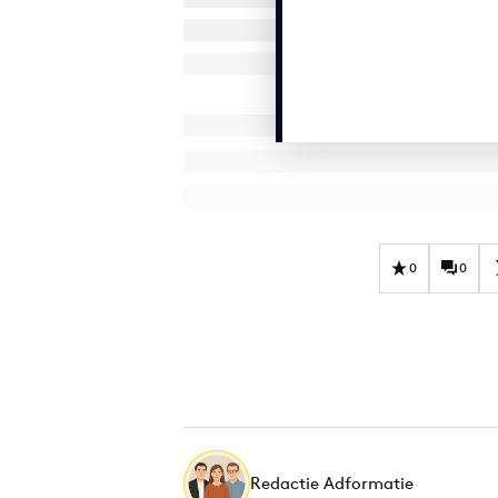
0
0
Redactie Adformatie