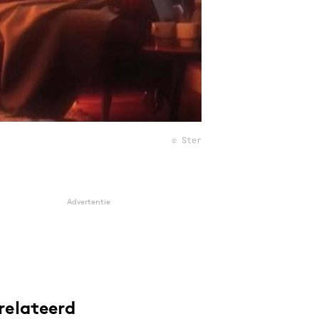
© Ster
Advertentie
relateerd