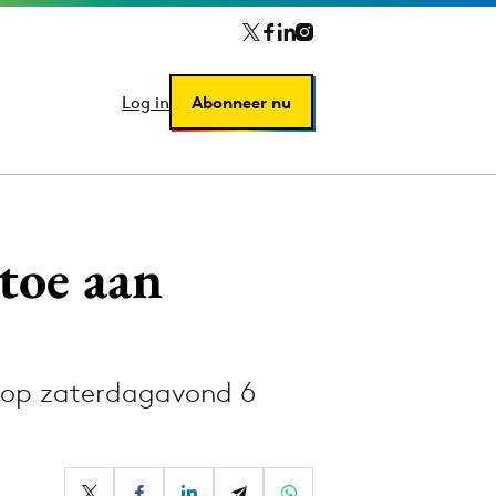
Log in
Log in
Abonneer nu
Abonneer nu
toe aan
n op zaterdagavond 6