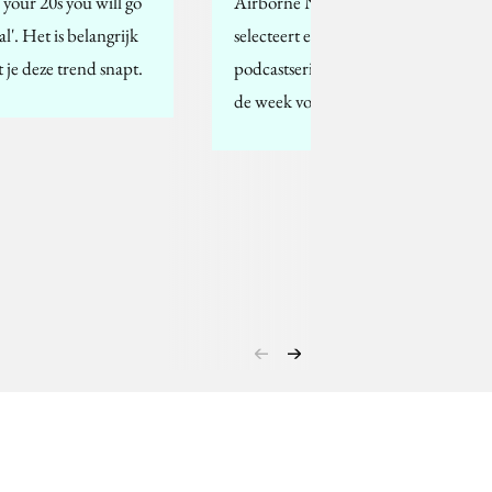
n your 20s you will go
Airborne Network
al'. Het is belangrijk
selecteert een nieuwe
t je deze trend snapt.
podcastserie waarmee je
de week vooruit komt.