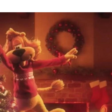
Programmatic
ering
Purpose Marketing
keting
Reputatie & crisis
nicatie