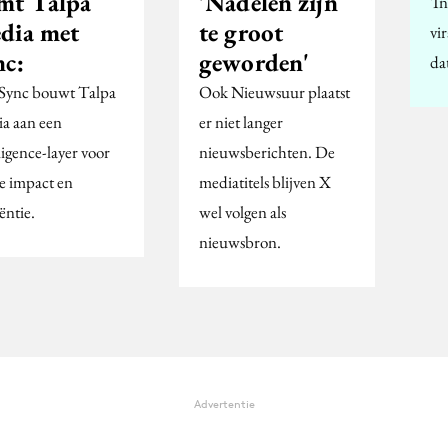
mt Talpa
'Nadelen zijn
'I
dia met
te groot
vir
nc:
geworden'
da
Sync bouwt Talpa
Ook Nieuwsuur plaatst
a aan een
er niet langer
ligence-layer voor
nieuwsberichten. De
le impact en
mediatitels blijven X
iëntie.
wel volgen als
nieuwsbron.
Advertentie