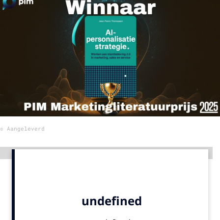
Menu
Home
9 sept: GenAI-training
12 nov: MarketingLive!
Adverteren
Events
© Aangeleverd
Opleidingen
Vacatures
Advertentie
Academy
Partners
Topics
Artificial Intelligence