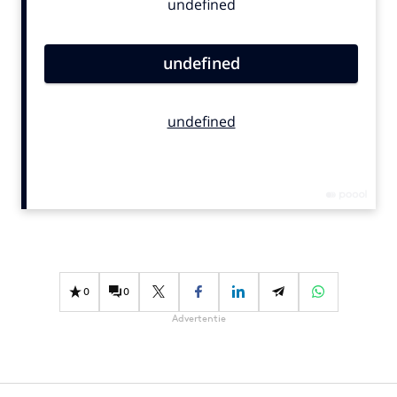
Bureaus
Campagnes
Carriere
Contentmarketing
Craft
Customer Experience
Data & Insights
Design
Digital transformation
Diversiteit
Effectiviteit
0
0
Gedragsverandering
Advertentie
Influencer marketing
Interne communicatie
Martech