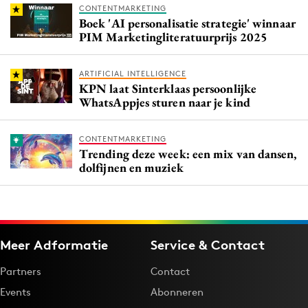
CONTENTMARKETING
Boek 'AI personalisatie strategie' winnaar
PIM Marketingliteratuurprijs 2025
ARTIFICIAL INTELLIGENCE
KPN laat Sinterklaas persoonlijke
WhatsAppjes sturen naar je kind
CONTENTMARKETING
Trending deze week: een mix van dansen,
dolfijnen en muziek
Meer Adformatie
Service & Contact
Partners
Contact
Events
Abonneren