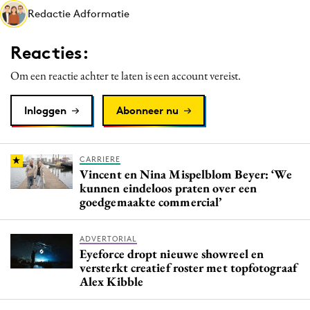
Redactie Adformatie
Media
Merkstrategie
Reacties:
PR
Om een reactie achter te laten is een account vereist.
Programmatic
Purpose Marketing
Inloggen
Abonneer nu
Reputatie & crisis
CARRIERE
Vincent en Nina Mispelblom Beyer: ‘We
kunnen eindeloos praten over een
goedgemaakte commercial’
ADVERTORIAL
Eyeforce dropt nieuwe showreel en
versterkt creatief roster met topfotograaf
Alex Kibble