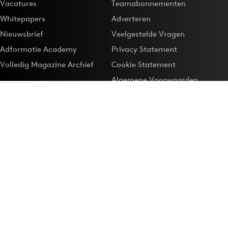
Vacatures
Teamabonnementen
Whitepapers
Adverteren
Nieuwsbrief
Veelgestelde Vragen
Adformatie Academy
Privacy Statement
Volledig Magazine Archief
Cookie Statement
Algemene Voorwaarden
Onze app
Maak Adformatie.nl je
Google-favoriet
Privacyinstellingen
Download de
Adformatie Nieuws App