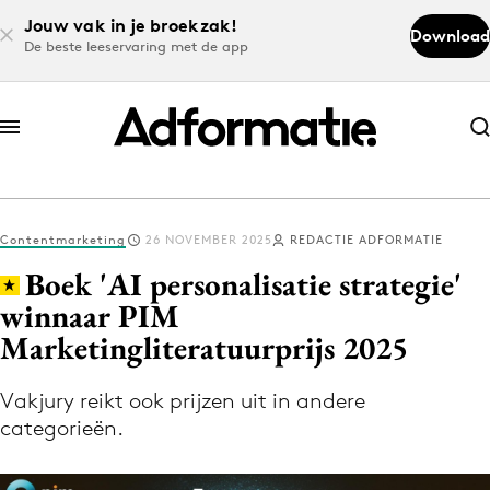
Jouw vak in je broekzak!
Download
De beste leeservaring met de app
Abonneer nu
Abonneer nu
Contentmarketing
26 NOVEMBER 2025
REDACTIE ADFORMATIE
Log in
Boek 'AI personalisatie strategie'
winnaar PIM
Marketingliteratuurprijs 2025
Download de app
Volg het laatste nieuws via de Adformatie
Vakjury reikt ook prijzen uit in andere
Nieuws app
categorieën.