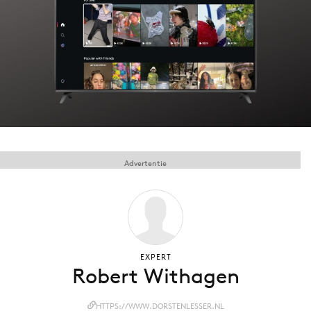
Menu
Home
9 sept: GenAI-training
12 nov: MarketingLive!
Adverteren
Advertentie
Events
Opleidingen
Vacatures
Academy
Partners
EXPERT
Robert Withagen
Topics
Artificial Intelligence
HTTPS://WWW.DORSTENLESSER.NL