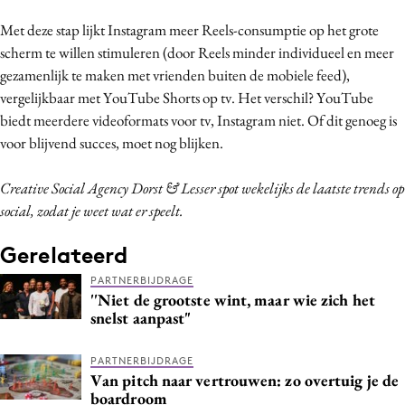
Media
Met deze stap lijkt Instagram meer Reels-consumptie op het grote
Merkstrategie
scherm te willen stimuleren (door Reels minder individueel en meer
PR
gezamenlijk te maken met vrienden buiten de mobiele feed),
vergelijkbaar met YouTube Shorts op tv. Het verschil? YouTube
Programmatic
biedt meerdere videoformats voor tv, Instagram niet. Of dit genoeg is
Purpose Marketing
voor blijvend succes, moet nog blijken.
Reputatie & crisis
Creative Social Agency Dorst & Lesser spot wekelijks de laatste trends op
social, zodat je weet wat er speelt.
Gerelateerd
PARTNERBIJDRAGE
''Niet de grootste wint, maar wie zich het
snelst aanpast"
PARTNERBIJDRAGE
Van pitch naar vertrouwen: zo overtuig je de
boardroom