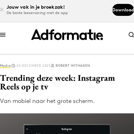
Jouw vak in je broekzak!
Download
De beste leeservaring met de app
Abonneer nu
Abonneer nu
Media
24 DECEMBER 2025
ROBERT WITHAGEN
Log in
Trending deze week: Instagram
Reels op je tv
Download de app
Volg het laatste nieuws via de Adformatie
Van mobiel naar het grote scherm.
Nieuws app