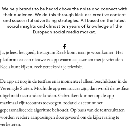
Bureaus
We help brands to be heard above the noise and connect with
Campagnes
their audience. We do this through kick-ass creative content
and successful advertising strategies. All based on the latest
Carriere
social insights and almost ten years of knowledge of the
Contentmarketing
European social media market.
Craft
Customer Experience
Ja, je leest het goed, Instagram Reels komt naar je woonkamer. Het
Data & Insights
platform test een nieuwe tv-app waarmee je samen met je vrienden
Design
Reels kunt kijken, rechtstreeks via je televisie.
Digital transformation
De app zit nog in de testfase en is momenteel alleen beschikbaar in de
Diversiteit
Verenigde Staten. Mocht de app een succes zijn, dan wordt de testfase
Effectiviteit
uitgebreid naar andere landen. Gebruikers kunnen op de app
Gedragsverandering
maximaal vijf accounts toevoegen, zodat elk account het
Influencer marketing
gepersonaliseerde algoritme behoudt. Op basis van de testresultaten
worden verdere aanpassingen doorgevoerd om de kijkervaring te
Interne communicatie
verbeteren.
Martech