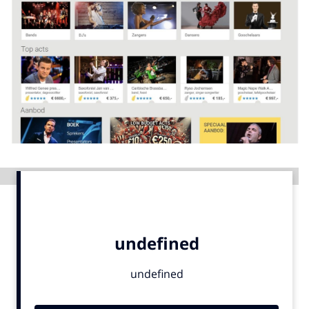
Menu
Home
9 sept: GenAI-training
12 nov: MarketingLive!
Adverteren
Events
Advertentie
Opleidingen
Vacatures
Academy
Partners
Topics
Artificial Intelligence