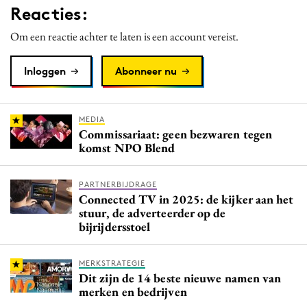
Reacties:
Media
Om een reactie achter te laten is een account vereist.
Merkstrategie
PR
Inloggen
Abonneer nu
Programmatic
Purpose Marketing
Reputatie & crisis
MEDIA
Commissariaat: geen bezwaren tegen
komst NPO Blend
PARTNERBIJDRAGE
Connected TV in 2025: de kijker aan het
stuur, de adverteerder op de
bijrijdersstoel
MERKSTRATEGIE
Dit zijn de 14 beste nieuwe namen van
merken en bedrijven