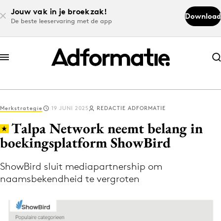
Jouw vak in je broekzak!
Download
De beste leeservaring met de app
Abonneer nu
Abonneer nu
Merkstrategie
19 JUNI 2025
REDACTIE ADFORMATIE
Log in
Talpa Network neemt belang in
boekingsplatform ShowBird
Download de app
Volg het laatste nieuws via de Adformatie
ShowBird sluit mediapartnership om
naamsbekendheid te vergroten
Nieuws app