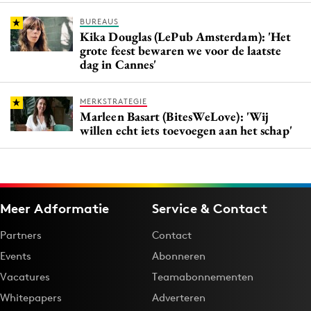
BUREAUS
Kika Douglas (LePub Amsterdam): 'Het
grote feest bewaren we voor de laatste
dag in Cannes'
MERKSTRATEGIE
Marleen Basart (BitesWeLove): 'Wij
willen echt iets toevoegen aan het schap'
Meer Adformatie
Service & Contact
Partners
Contact
Events
Abonneren
Vacatures
Teamabonnementen
Whitepapers
Adverteren