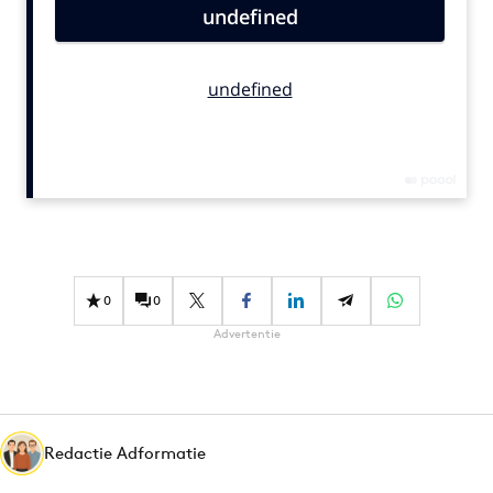
Bureaus
Campagnes
Carriere
Contentmarketing
Craft
Customer Experience
Data & Insights
Design
Digital transformation
0
0
Diversiteit
Advertentie
Effectiviteit
Gedragsverandering
Influencer marketing
Interne communicatie
Redactie Adformatie
Martech