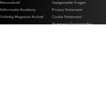
Nieuwsbrief
Veelgestelde Vragen
Adformatie Academy
Privacy Statement
Volledig Magazine Archief
Cookie Statement
Algemene Voorwaarden
Onze app
Maak Adformatie.nl je
Google-favoriet
Privacyinstellingen
Download de
Adformatie Nieuws App