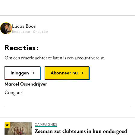
Media
Merkstrategie
PR
Lucas Boon
Redacteur Creatie
Programmatic
Purpose Marketing
Reacties:
Reputatie & crisis
Om een reactie achter te laten is een account vereist.
Inloggen
Abonneer nu
Marcel Ossendrijver
Congrats!
CAMPAGNES
Zeeman zet clubteams in hun ondergoed