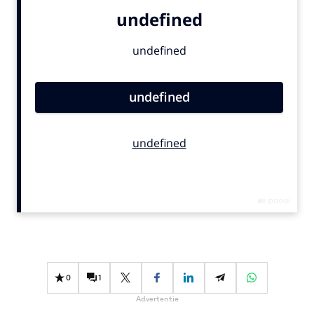
Bureaus
Campagnes
Carriere
Contentmarketing
Craft
Customer Experience
Data & Insights
Design
Digital transformation
Diversiteit
Effectiviteit
Gedragsverandering
Influencer marketing
0
1
Interne communicatie
Advertentie
Martech