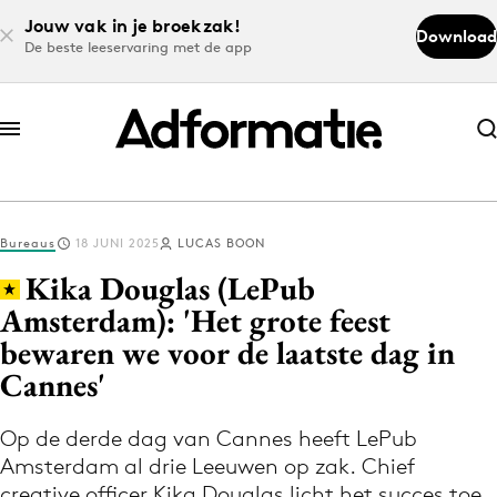
Jouw vak in je broekzak!
Download
De beste leeservaring met de app
Abonneer nu
Abonneer nu
Bureaus
18 JUNI 2025
LUCAS BOON
Log in
Kika Douglas (LePub
Amsterdam): 'Het grote feest
bewaren we voor de laatste dag in
Download de app
Volg het laatste nieuws via de Adformatie
Cannes'
Nieuws app
Op de derde dag van Cannes heeft LePub
Amsterdam al drie Leeuwen op zak. Chief
creative officer Kika Douglas licht het succes toe.