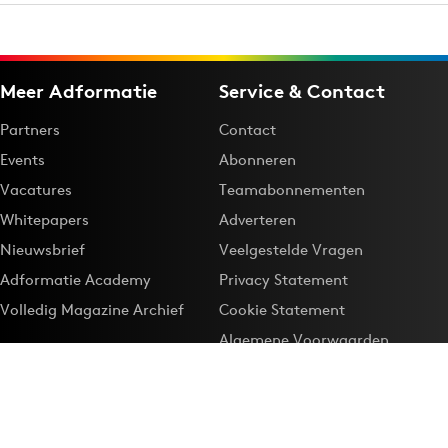
Meer Adformatie
Service & Contact
Partners
Contact
Events
Abonneren
Vacatures
Teamabonnementen
Whitepapers
Adverteren
Nieuwsbrief
Veelgestelde Vragen
Adformatie Academy
Privacy Statement
Volledig Magazine Archief
Cookie Statement
Algemene Voorwaarden
Onze app
Maak Adformatie.nl je
Google-favoriet
Privacyinstellingen