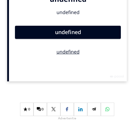
Bureaus
Campagnes
Carriere
Contentmarketing
Craft
Customer Experience
Data & Insights
Design
Digital transformation
Diversiteit
Effectiviteit
Gedragsverandering
0
0
Influencer marketing
Advertentie
Interne communicatie
Martech