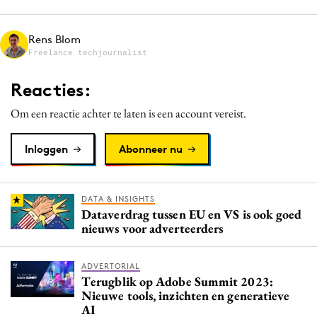
Media
Merkstrategie
Rens Blom
Freelance techjournalist
PR
Programmatic
Reacties:
Purpose Marketing
Om een reactie achter te laten is een account vereist.
Reputatie & crisis
Inloggen
Abonneer nu
DATA & INSIGHTS
Dataverdrag tussen EU en VS is ook goed
nieuws voor adverteerders
ADVERTORIAL
Terugblik op Adobe Summit 2023:
Nieuwe tools, inzichten en generatieve
AI