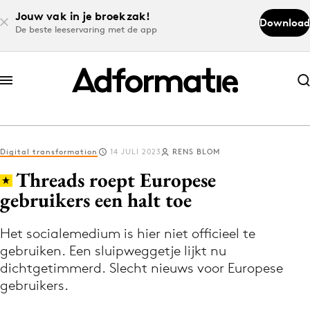
Jouw vak in je broekzak!
Download
De beste leeservaring met de app
Abonneer nu
Abonneer nu
Digital transformation
14 JULI 2023
RENS BLOM
Log in
Threads roept Europese
gebruikers een halt toe
Download de app
Volg het laatste nieuws via de Adformatie
Het socialemedium is hier niet officieel te
gebruiken. Een sluipweggetje lijkt nu
Nieuws app
dichtgetimmerd. Slecht nieuws voor Europese
gebruikers.