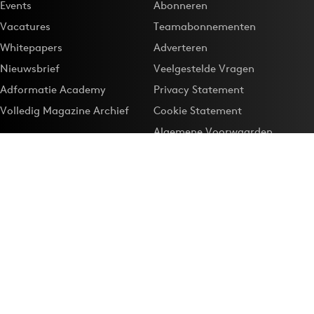
Events
Abonneren
Vacatures
Teamabonnementen
Whitepapers
Adverteren
Nieuwsbrief
Veelgestelde Vragen
Adformatie Academy
Privacy Statement
Volledig Magazine Archief
Cookie Statement
Algemene Voorwaarden
Onze app
Maak Adformatie.nl je
Google-favoriet
Privacyinstellingen
Download de
Adformatie Nieuws App