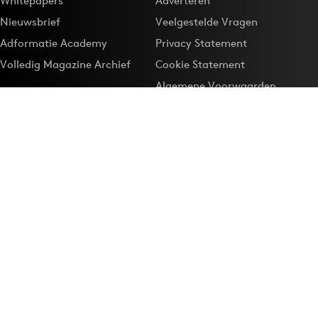
Whitepapers
Adverteren
Nieuwsbrief
Veelgestelde Vragen
Adformatie Academy
Privacy Statement
Volledig Magazine Archief
Cookie Statement
Algemene Voorwaarden
Onze app
Maak Adformatie.nl je
Google-favoriet
Privacyinstellingen
Download de
Adformatie Nieuws App