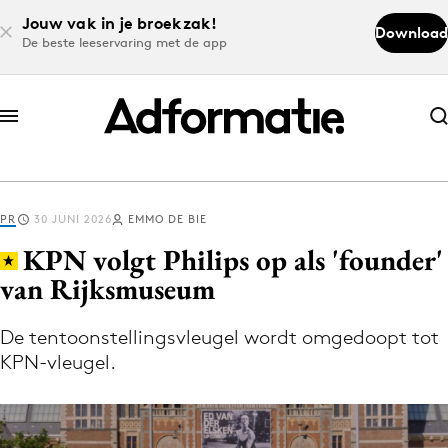
Jouw vak in je broekzak!
Download
De beste leeservaring met de app
Abonneer nu
Abonneer nu
PR
30 JUNI 2026
EMMO DE BIE
Log in
KPN volgt Philips op als 'founder'
van Rijksmuseum
Download de app
Volg het laatste nieuws via de Adformatie
De tentoonstellingsvleugel wordt omgedoopt tot
KPN-vleugel.
Nieuws app