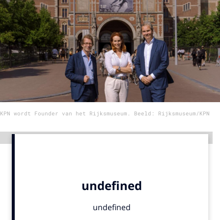
Menu
Home
9 sept: GenAI-training
12 nov: MarketingLive!
Adverteren
KPN wordt Founder van het Rijksmuseum. Beeld: Rijksmuseum/KPN
Events
Opleidingen
Advertentie
Vacatures
Academy
Partners
Topics
Artificial Intelligence