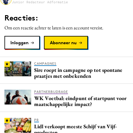
Junior Redacteur Adformatie
Media
Merkstrategie
Reacties:
PR
Om een reactie achter te laten is een account vereist.
Programmatic
Purpose Marketing
Inloggen
Abonneer nu
Reputatie & crisis
CAMPAGNES
Sire roept in campagne op tot spontane
praatjes met onbekenden
PARTNERBIJDRAGE
WK Voetbal: eindpunt of startpunt voor
maatschappelijke impact?
PR
Lidl verkoopt meeste Schijf van Vijf-
producten