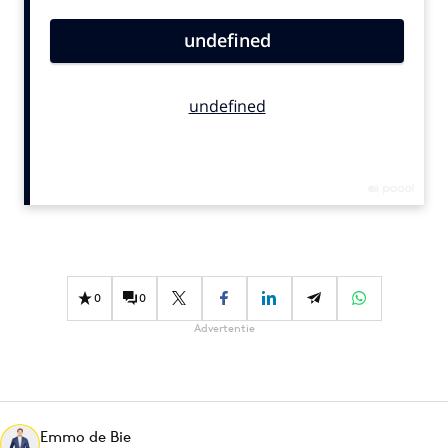
Bureaus
Campagnes
Carriere
Contentmarketing
Craft
Customer Experience
Data & Insights
Design
Digital transformation
Diversiteit
0
0
Effectiviteit
Advertentie
Gedragsverandering
Influencer marketing
Interne communicatie
Emmo de Bie
Martech