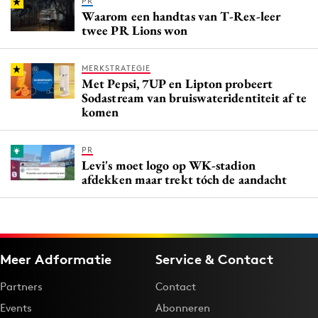
PR
Waarom een handtas van T-Rex-leer
twee PR Lions won
MERKSTRATEGIE
Met Pepsi, 7UP en Lipton probeert
Sodastream van bruiswateridentiteit af te
komen
PR
Levi's moet logo op WK-stadion
afdekken maar trekt tóch de aandacht
Meer Adformatie
Service & Contact
Partners
Contact
Events
Abonneren