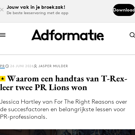
Jouw vak in je broekzak!
Download
De beste leeservaring met de app
Abonneer nu
Abonneer nu
PR
26 JUNI 2026
JASPER MULDER
Log in
Waarom een handtas van T-Rex-
leer twee PR Lions won
Download de app
Volg het laatste nieuws via de Adformatie
Jessica Hartley van For The Right Reasons over
de succesfactoren en belangrijkste lessen voor
Nieuws app
PR-professionals.