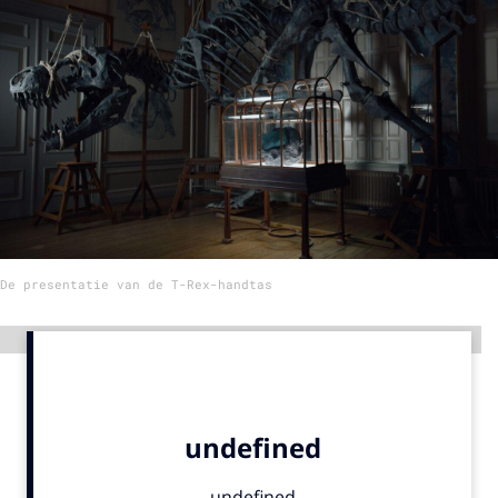
Menu
Home
9 sept: GenAI-training
12 nov: MarketingLive!
Adverteren
Events
De presentatie van de T-Rex-handtas
Opleidingen
Vacatures
Advertentie
Academy
Partners
Topics
Artificial Intelligence