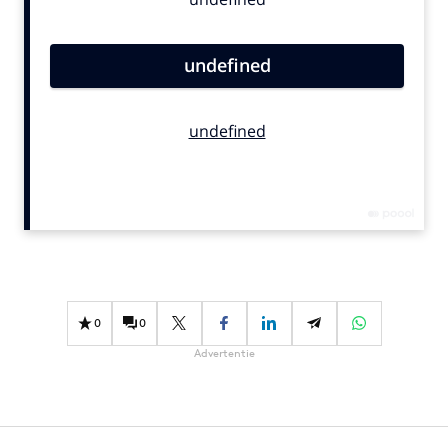
Bureaus
Campagnes
Carriere
Contentmarketing
Craft
Customer Experience
Data & Insights
Design
Digital transformation
Diversiteit
Effectiviteit
0
0
Gedragsverandering
Advertentie
Influencer marketing
Interne communicatie
Martech