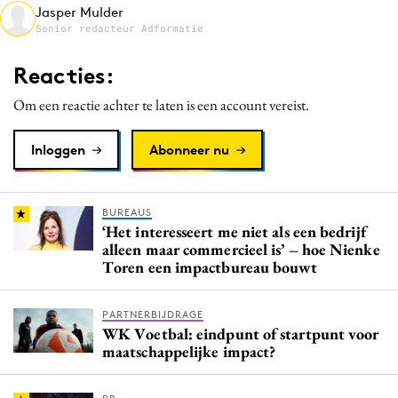
Jasper Mulder
Media
Senior redacteur Adformatie
Merkstrategie
Reacties:
PR
Programmatic
Om een reactie achter te laten is een account vereist.
Purpose Marketing
Inloggen
Abonneer nu
Reputatie & crisis
BUREAUS
‘Het interesseert me niet als een bedrijf
alleen maar commercieel is’ – hoe Nienke
Toren een impactbureau bouwt
PARTNERBIJDRAGE
WK Voetbal: eindpunt of startpunt voor
maatschappelijke impact?