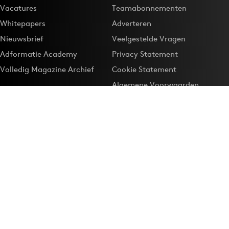
Vacatures
Teamabonnementen
Whitepapers
Adverteren
Nieuwsbrief
Veelgestelde Vragen
Adformatie Academy
Privacy Statement
Volledig Magazine Archief
Cookie Statement
Algemene Voorwaarden
Onze app
Maak Adformatie.nl je
Google-favoriet
Privacyinstellingen
Download de
Adformatie Nieuws App