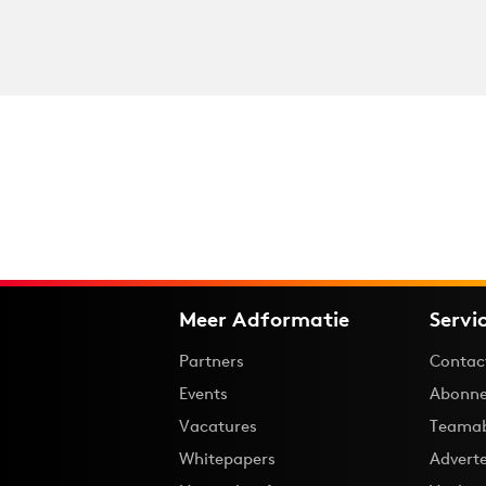
Meer Adformatie
Servi
Partners
Contac
Events
Abonne
Vacatures
Teama
Whitepapers
Advert