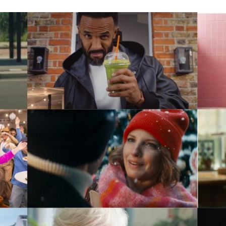
Programmatic
ering
Purpose Marketing
keting
Reputatie & crisis
nicatie