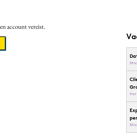
een account vereist.
Va
Da
Sti
Cli
Gr
Vor
Ex
pe
Sti