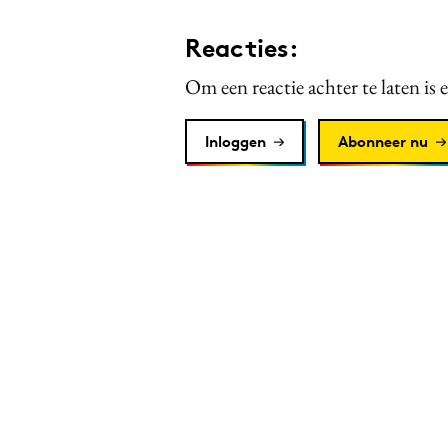
Reacties:
Om een reactie achter te laten is 
Inloggen
Abonneer nu