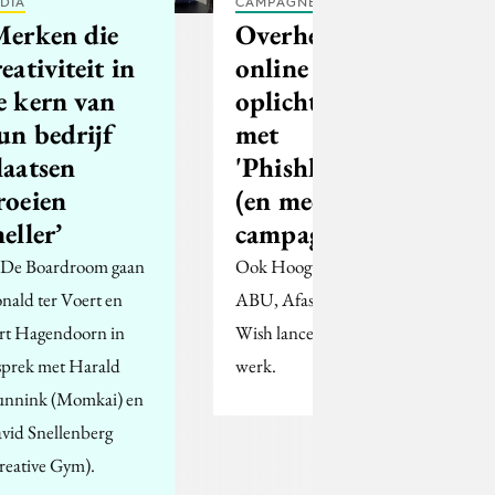
DIA
CAMPAGNES
Merken die
Overheid pakt
reativiteit in
online
e kern van
oplichting aan
un bedrijf
met
laatsen
'Phishkraam'
roeien
(en meer
neller’
campagnes)
 De Boardroom gaan
Ook Hoogvliet, Stedin,
nald ter Voert en
ABU, Afas en Make-a-
rt Hagendoorn in
Wish lanceren nieuw
sprek met Harald
werk.
nnink (Momkai) en
vid Snellenberg
reative Gym).