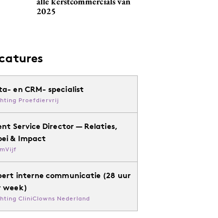
álle kerstcommercials van
2025
catures
ta- en CRM- specialist
chting Proefdiervrij
ent Service Director — Relaties,
oei & Impact
mVijf
pert interne communicatie (28 uur
r week)
chting CliniClowns Nederland