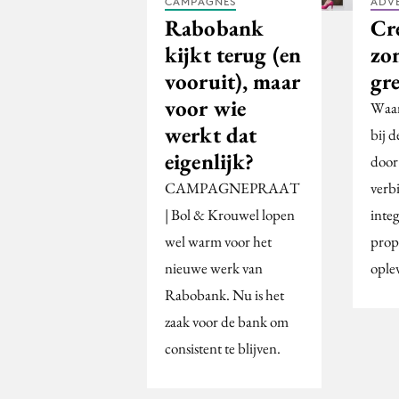
CAMPAGNES
ADV
Rabobank
Cre
kijkt terug (en
zo
vooruit), maar
gr
voor wie
Waar
werkt dat
bij d
eigenlijk?
door 
CAMPAGNEPRAAT
verb
| Bol & Krouwel lopen
inte
wel warm voor het
prop
nieuwe werk van
oplev
Rabobank. Nu is het
zaak voor de bank om
consistent te blijven.