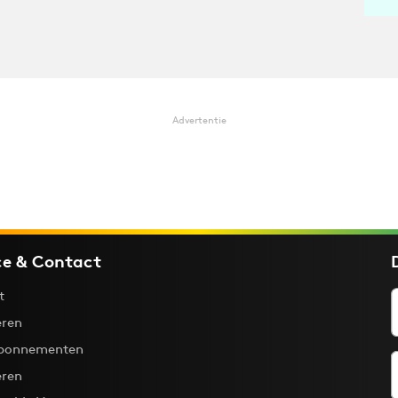
Advertentie
ce & Contact
t
ren
bonnementen
eren