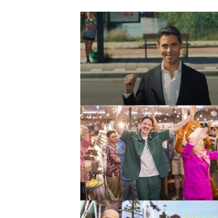
Carriere
Effectiviteit
Contentmarketing
Gedragsverand
Craft
Influencer mar
Customer Experience
Interne commu
Data & Insights
Martech