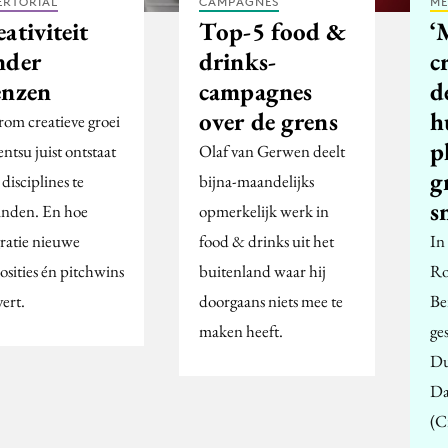
ERTORIAL
CAMPAGNES
ME
ativiteit
Top-5 food &
‘
nder
drinks-
c
enzen
campagnes
d
over de grens
h
om creatieve groei
p
entsu juist ontstaat
Olaf van Gerwen deelt
g
disciplines te
bijna-maandelijks
s
inden. En hoe
opmerkelijk werk in
gratie nieuwe
food & drinks uit het
In
osities én pitchwins
buitenland waar hij
Ro
ert.
doorgaans niets mee te
Be
maken heeft.
ge
Du
Da
(C