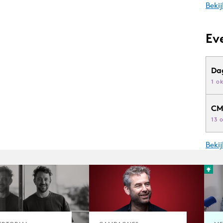
Bekij
Ev
Da
1 o
CM
13 
Beki