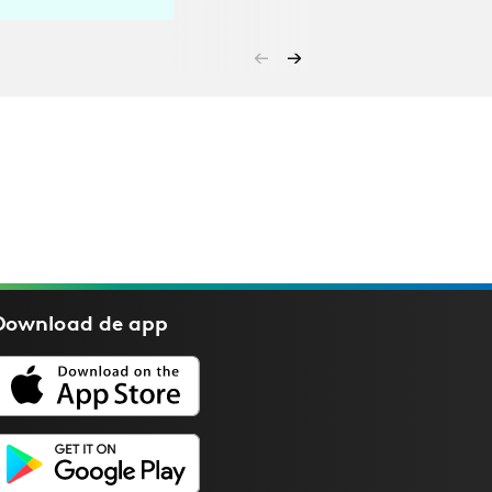
Download de
app