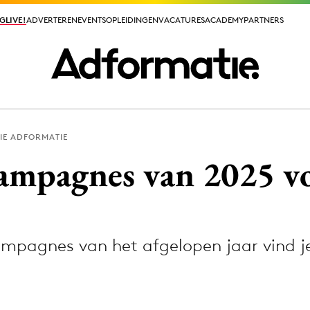
GLIVE!
GLIVE!
ADVERTEREN
ADVERTEREN
EVENTS
EVENTS
OPLEIDINGEN
OPLEIDINGEN
VACATURES
VACATURES
ACADEMY
ACADEMY
PARTNERS
PARTNERS
IE ADFORMATIE
ieuws app
campagnes van 2025 v
campagnes van het afgelopen jaar vind je
Media
ormation
Merkstrategie
PR