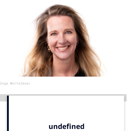
Menu
Home
9 sept: GenAI-training
12 nov: MarketingLive!
Adverteren
Events
Opleidingen
Inge Wortelboer
Vacatures
Academy
Advertentie
Partners
Topics
Artificial Intelligence