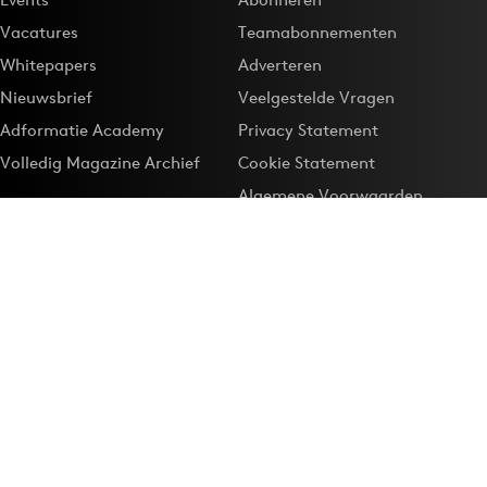
Vacatures
Teamabonnementen
Whitepapers
Adverteren
Nieuwsbrief
Veelgestelde Vragen
Adformatie Academy
Privacy Statement
Volledig Magazine Archief
Cookie Statement
Algemene Voorwaarden
Onze app
Maak Adformatie.nl je
Google-favoriet
Privacyinstellingen
Download de
Adformatie Nieuws App