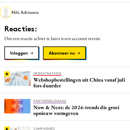
Media
Nils Adriaans
Merkstrategie
PR
Reacties:
Programmatic
Om een reactie achter te laten is een account vereist.
Purpose Marketing
Reputatie & crisis
Inloggen
Abonneer nu
MERKSTRATEGIE
Webshopbestellingen uit China vanaf juli
fors duurder
PARTNERBIJDRAGE
Now & Next: de 2026-trends die groei
opnieuw vormgeven
CAMPAGNES