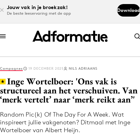
Jouw vak in je broekzak!
Download
De beste leeservaring met de app
Abonneer nu
Abonneer nu
Campagnes
19 DECEMBER 2025
NILS ADRIAANS
Log in
Inge Wortelboer: 'Ons vak is
structureel aan het verschuiven. Van
‘merk vertelt’ naar ‘merk reikt aan’'
Download de app
Volg het laatste nieuws via de Adformatie
Random Pic(k) Of The Day For A Week. Wat
Nieuws app
inspireert jullie vakgenoten? Ditmaal met Inge
Wortelboer van Albert Heijn.