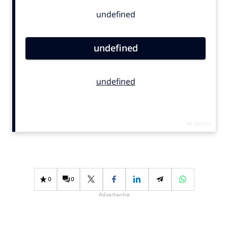
Bureaus
Campagnes
Carriere
Contentmarketing
Craft
Customer Experience
Data & Insights
Design
Digital transformation
Diversiteit
Effectiviteit
Gedragsverandering
0
0
Influencer marketing
Advertentie
Interne communicatie
Martech