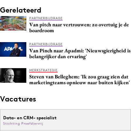
Gerelateerd
PARTNERBIJDRAGE
Van pitch naar vertrouwen: zo overtuig je de
boardroom
PARTNERBIJDRAGE
Van Pinch naar Apadmi: 'Nieuwsgierigheid is
belangrijker dan ervaring'
MERKSTRATEGIE
Steven van Belleghem: 'Ik zou graag zien dat
marketingteams opnieuw naar buiten kijken'
Vacatures
Data- en CRM- specialist
Stichting Proefdiervrij