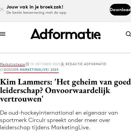
Jouw vak in je broekzak!
Download
De beste leeservaring met de app
Abonneer nu
Abonneer nu
Merkstrategie
15 OKTOBER 2025
REDACTIE ADFORMATIE
Log in
DOSSIER
MARKETINGLIVE! 2025
Kim Lammers: 'Het geheim van goed
leiderschap? Onvoorwaardelijk
Download de app
vertrouwen'
Volg het laatste nieuws via de Adformatie
Nieuws app
De oud-hockeyinternational en eigenaar van
sportmerk Circulr spreekt onder meer over
leiderschap tijdens MarketingLive.