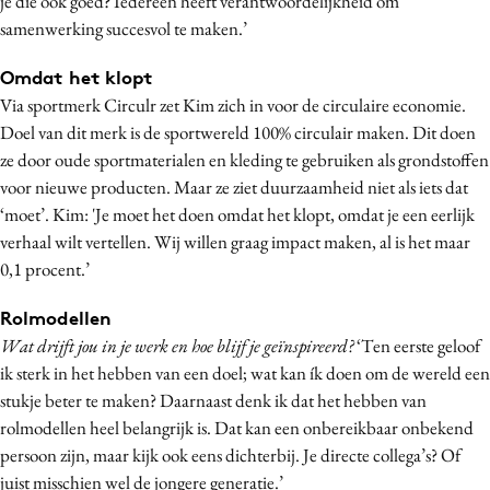
je die ook goed? Iedereen heeft verantwoordelijkheid om
samenwerking succesvol te maken.’
Omdat het klopt
Via sportmerk Circulr zet Kim zich in voor de circulaire economie.
Doel van dit merk is de sportwereld 100% circulair maken. Dit doen
ze door oude sportmaterialen en kleding te gebruiken als grondstoffen
voor nieuwe producten. Maar ze ziet duurzaamheid niet als iets dat
‘moet’. Kim: 'Je moet het doen omdat het klopt, omdat je een eerlijk
verhaal wilt vertellen. Wij willen graag impact maken, al is het maar
0,1 procent.’
Rolmodellen
Wat drijft jou in je werk en hoe blijf je geïnspireerd?
‘Ten eerste geloof
ik sterk in het hebben van een doel; wat kan ík doen om de wereld een
stukje beter te maken? Daarnaast denk ik dat het hebben van
rolmodellen heel belangrijk is. Dat kan een onbereikbaar onbekend
persoon zijn, maar kijk ook eens dichterbij. Je directe collega’s? Of
juist misschien wel de jongere generatie.’