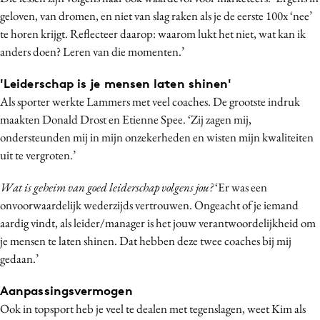
geloven, van dromen, en niet van slag raken als je de eerste 100x ‘nee’
Media
te horen krijgt. Reflecteer daarop: waarom lukt het niet, wat kan ik
Merkstrategie
anders doen? Leren van die momenten.’
PR
Programmatic
'Leiderschap is je mensen laten shinen'
Als sporter werkte Lammers met veel coaches. De grootste indruk
Purpose Marketing
maakten Donald Drost en Etienne Spee. ‘Zij zagen mij,
Reputatie & crisis
ondersteunden mij in mijn onzekerheden en wisten mijn kwaliteiten
uit te vergroten.’
Wat is geheim van goed leiderschap volgens jou?
‘Er was een
onvoorwaardelijk wederzijds vertrouwen. Ongeacht of je iemand
aardig vindt, als leider/manager is het jouw verantwoordelijkheid om
je mensen te laten shinen. Dat hebben deze twee coaches bij mij
gedaan.’
Aanpassingsvermogen
Ook in topsport heb je veel te dealen met tegenslagen, weet Kim als