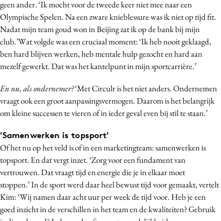
geen ander. ‘Ik mocht voor de tweede keer niet mee naar een
Olympische Spelen. Na een zware knieblessure was ik niet op tijd fit.
Nadat mijn team goud won in Beijing zat ik op de bank bij mijn
club.’Wat volgde was een cruciaal moment: ‘Ik heb nooit geklaagd,
ben hard blijven werken, heb mentale hulp gezocht en hard aan
mezelf gewerkt. Dat was het kantelpunt in mijn sportcarrière.’
En nu, als ondernemer?
‘Met Circulr is het niet anders. Ondernemen
vraagt ook een groot aanpassingsvermogen. Daarom is het belangrijk
om kleine successen te vieren of in ieder geval even bij stil te staan.’
'Samenwerken is topsport'
Of het nu op het veld is of in een marketingteam: samenwerken is
topsport. En dat vergt inzet. ‘Zorg voor een fundament van
vertrouwen. Dat vraagt tijd en energie die je in elkaar moet
stoppen.’ In de sport werd daar heel bewust tijd voor gemaakt, vertelt
Kim: ‘Wij namen daar acht uur per week de tijd voor. Heb je een
goed inzicht in de verschillen in het team en de kwaliteiten? Gebruik