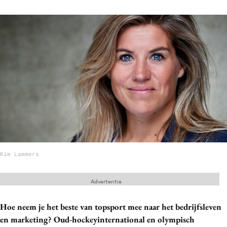
Menu
Home
9 sept: GenAI-training
12 nov: MarketingLive!
Adverteren
Events
Opleidingen
Vacatures
Kim Lammers
Academy
Partners
Advertentie
Topics
Hoe neem je het beste van topsport mee naar het bedrijfsleven
en marketing? Oud-hockeyinternational en olympisch
Artificial Intelligence