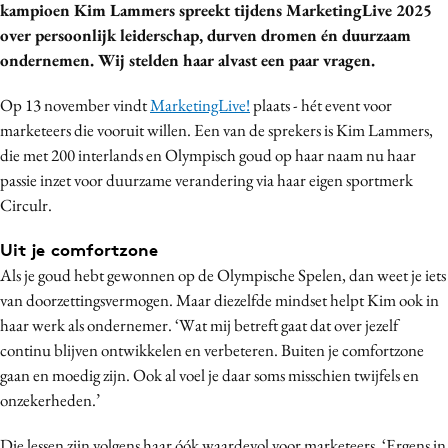
kampioen Kim Lammers spreekt tijdens MarketingLive 2025
Bureaus
over persoonlijk leiderschap, durven dromen én duurzaam
Campagnes
ondernemen. Wij stelden haar alvast een paar vragen.
Carriere
Op 13 november vindt
MarketingLive!
plaats - hét event voor
Contentmarketing
marketeers die vooruit willen. Een van de sprekers is Kim Lammers,
Craft
die met 200 interlands en Olympisch goud op haar naam nu haar
Customer Experience
passie inzet voor duurzame verandering via haar eigen sportmerk
Data & Insights
Circulr.
Design
Uit je comfortzone
Digital transformation
Als je goud hebt gewonnen op de Olympische Spelen, dan weet je iets
Diversiteit
van doorzettingsvermogen. Maar diezelfde mindset helpt Kim ook in
Effectiviteit
haar werk als ondernemer. ‘Wat mij betreft gaat dat over jezelf
continu blijven ontwikkelen en verbeteren. Buiten je comfortzone
Gedragsverandering
gaan en moedig zijn. Ook al voel je daar soms misschien twijfels en
Influencer marketing
onzekerheden.’
Interne communicatie
Martech
Die lessen zijn volgens haar óók waardevol voor marketeers. ‘Ergens in