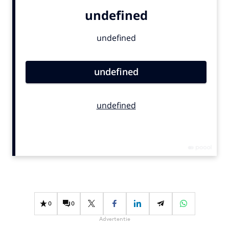
Bureaus
Campagnes
Carriere
Contentmarketing
Craft
Customer Experience
Data & Insights
Design
Digital transformation
Diversiteit
Effectiviteit
Gedragsverandering
Influencer marketing
0
0
Interne communicatie
Advertentie
Martech