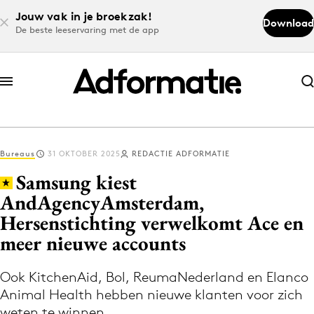
Jouw vak in je broekzak!
Download
De beste leeservaring met de app
Abonneer nu
Abonneer nu
Bureaus
31 OKTOBER 2025
REDACTIE ADFORMATIE
Log in
Samsung kiest
AndAgencyAmsterdam,
Hersenstichting verwelkomt Ace en
Download de app
Volg het laatste nieuws via de Adformatie
meer nieuwe accounts
Nieuws app
Ook KitchenAid, Bol, ReumaNederland en Elanco
Animal Health hebben nieuwe klanten voor zich
weten te winnen.