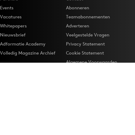
Events
Abonneren
Vacatures
Teamabonnementen
Whitepapers
Adverteren
Nieuwsbrief
Veelgestelde Vragen
Adformatie Academy
Privacy Statement
Volledig Magazine Archief
Cookie Statement
Algemene Voorwaarden
Onze app
Maak Adformatie.nl je
Google-favoriet
Privacyinstellingen
Download de
Adformatie Nieuws App