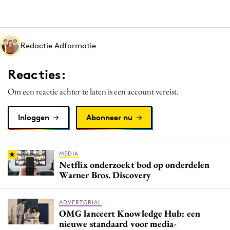
Media
Merkstrategie
PR
Redactie Adformatie
Programmatic
Reacties:
Purpose Marketing
Reputatie & crisis
Om een reactie achter te laten is een account vereist.
Inloggen
Abonneer nu
MEDIA
Netflix onderzoekt bod op onderdelen
Warner Bros. Discovery
ADVERTORIAL
OMG lanceert Knowledge Hub: een
nieuwe standaard voor media-