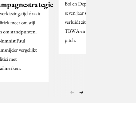
ampagnestrategie
Bol en Dept werken al
zeven jaar samen. Naar
 verkiezingstijd draait
verluidt zitten ook
litiek meer om stijl
TBWA en Ace in de
n om standpunten.
pitch.
lumnist Paul
amsnijder vergelijkt
litici met
tailmerken.