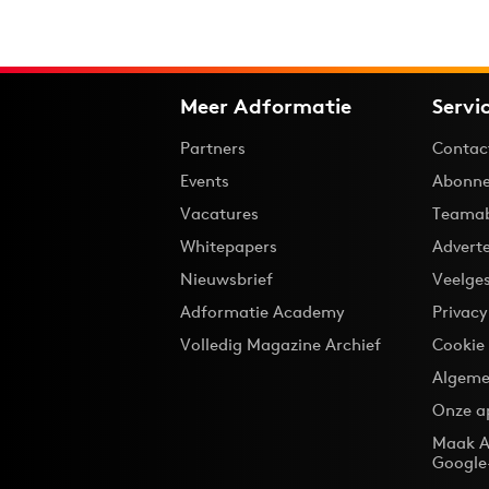
Meer Adformatie
Servi
Partners
Contac
Events
Abonne
Vacatures
Teama
Whitepapers
Advert
Nieuwsbrief
Veelge
Adformatie Academy
Privac
Volledig Magazine Archief
Cookie
Algeme
Onze a
Maak A
Google