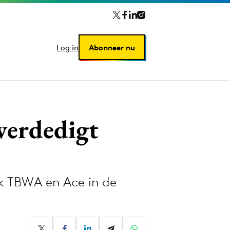
Log in
Log in
Abonneer nu
Abonneer nu
 verdedigt
ok TBWA en Ace in de