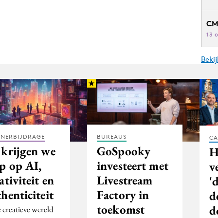
CM
13 
Beki
TNERBIJDRAGE
BUREAUS
CA
 krijgen we
GoSpooky
H
ip op AI,
investeert met
v
ativiteit en
Livestream
'
henticiteit
Factory in
d
toekomst
d
e creatieve wereld