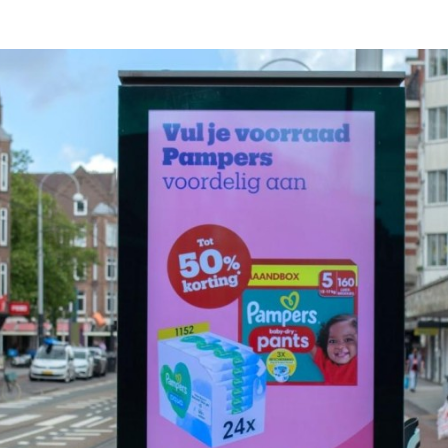
Programmatic
ering
Purpose Marketing
keting
Reputatie & crisis
nicatie