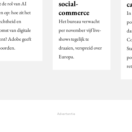
social-
c
t de rol van AI
commerce
n op: hoe zit het
In
echtheid en
Het bureau verwacht
po
omst van digitale
per november vijf live-
da
ent? Adobe geeft
shows tegelijk te
Co
oorden.
draaien, verspreid over
St
Europa.
po
re
Advertentie