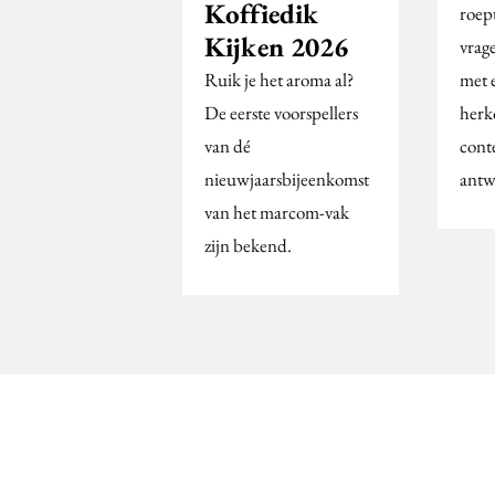
Koffiedik
roep
Kijken 2026
vrage
Ruik je het aroma al?
met 
De eerste voorspellers
herk
van dé
cont
nieuwjaarsbijeenkomst
antw
van het marcom-vak
zijn bekend.