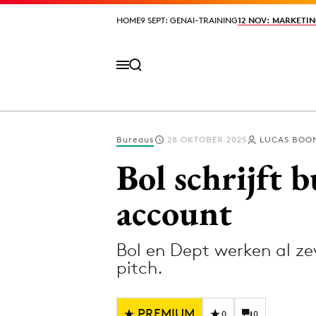
HOME
HOME
9 SEPT: GENAI-TRAINING
9 SEPT: GENAI-TRAINING
12 NOV: MARKETIN
12 NOV: MARKETIN
Bureaus
28 OKTOBER 2025
LUCAS BOO
Volg het laatste nieuws via de Adformatie N
Bol schrijft 
account
Topics
Bol en Dept werken al ze
Artificial Intelligence
Design
pitch.
Bureaus
Digital transf
Campagnes
Diversiteit
PREMIUM
0
0