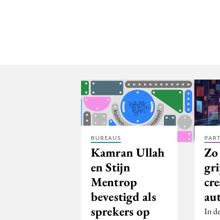
BUREAUS
PAR
Kamran Ullah
Zo
en Stijn
gr
Mentrop
cre
bevestigd als
aut
sprekers op
In d