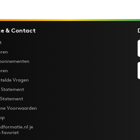
ce & Contact
t
ren
bonnementen
eren
stelde Vragen
y Statement
 Statement
ne Voorwaarden
pp
dformatie.nl je
-favoriet