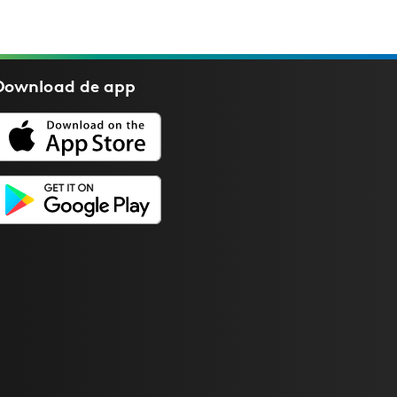
Download de
app