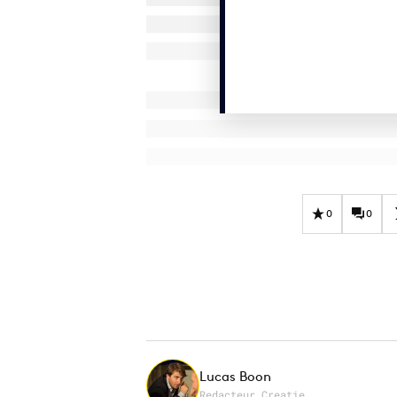
0
0
Lucas Boon
Redacteur Creatie