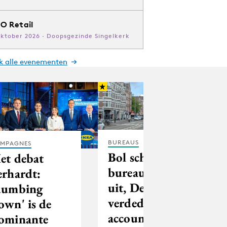
O Retail
oktober 2026 · Doopsgezinde Singelkerk
jk alle evenementen
BUREAUS
MPAGNES
Bol schrijft
et debat
bureaupitch
erhardt:
uit, Dept
dumbing
verdedigt
own' is de
account
ominante