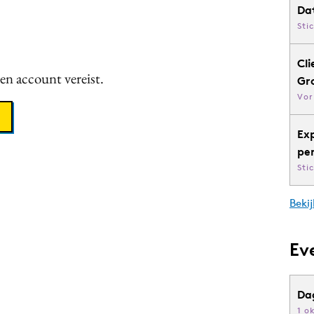
Da
Sti
Cli
een account vereist.
Gr
Vor
Ex
pe
Sti
Bekij
Ev
Da
1 o