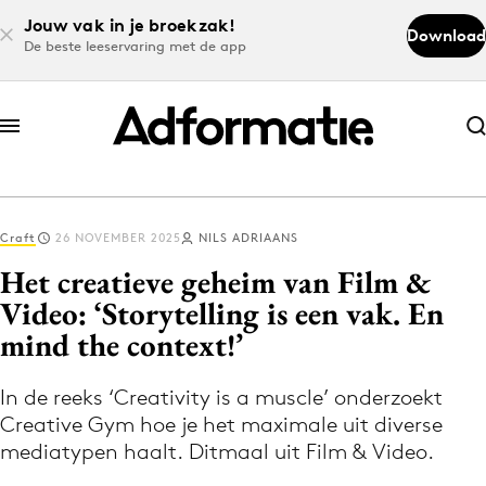
Jouw vak in je broekzak!
Download
De beste leeservaring met de app
Abonneer nu
Abonneer nu
Craft
26 NOVEMBER 2025
NILS ADRIAANS
Log in
Het creatieve geheim van Film &
Video: ‘Storytelling is een vak. En
mind the context!’
Download de app
Volg het laatste nieuws via de Adformatie
In de reeks ‘Creativity is a muscle’ onderzoekt
Nieuws app
Creative Gym hoe je het maximale uit diverse
mediatypen haalt. Ditmaal uit Film & Video.