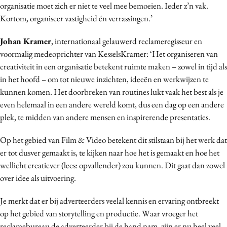
organisatie moet zich er niet te veel mee bemoeien. Ieder z’n vak.
Kortom, organiseer vastigheid én verrassingen.’
Johan Kramer
, internationaal gelauwerd reclameregisseur en
voormalig medeoprichter van KesselsKramer: ‘Het organiseren van
creativiteit in een organisatie betekent ruimte maken – zowel in tijd als
in het hoofd – om tot nieuwe inzichten, ideeën en werkwijzen te
kunnen komen. Het doorbreken van routines lukt vaak het best als je
even helemaal in een andere wereld komt, dus een dag op een andere
plek, te midden van andere mensen en inspirerende presentaties.
Op het gebied van Film & Video betekent dit stilstaan bij het werk dat
er tot dusver gemaakt is, te kijken naar hoe het is gemaakt en hoe het
wellicht creatiever (lees: opvallender) zou kunnen. Dit gaat dan zowel
over idee als uitvoering.
Je merkt dat er bij adverteerders veelal kennis en ervaring ontbreekt
op het gebied van storytelling en productie. Waar vroeger het
reclamebureau de adverteerder bij de hand nam, zijn er nu heel veel