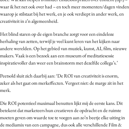
waar ik het net ook over had – en toch meer momenten/dagen vinden
waarop je stilstaat bij het werk, en je ook verdiept in ander werk, en
creativiteit in z’n algemeenheid.
Het blind staren op de eigen branche zorgt voor een eindeloze
herhaling van zetten, terwijl je veel kunt leren van het kijken naar
andere werelden. Op het gebied van muziek, kunst, AI, film, nieuwe
makers. Vaak is een bezoek aan een museum of meditatiesessie
inspiratievoller dan weer een brainstorm met dezelfde collega’s.’
Peetsold sluit zich daarbij aan: ‘De ROI van creativiteit is enorm,
zeker als het gaat om merkeffecten. Vergeet niet: de marge zit in het
merk.
Die ROI potentieel maximaal benutten lijkt mij de eerste kans. Dit
betekent dat marketeers hun creatieven de opdracht en de ruimte
moeten geven om waarde toe te voegen aan zo’n beetje elke uiting in
de mediamix van een campagne, dus ook alle verschillende Film &