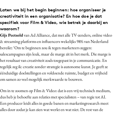
Media
Laten we bij het begin beginnen: hoe organiseer je
Merkstrategie
creativiteit in een organisatie? En hoe doe je dat
PR
specifiek voor Film & Video, wie betrek je daarbij en
Programmatic
waarom?
Gijs Peetsold
van Ad Alliance, dat met alle TV-zenders, online video
Purpose Marketing
& streaming platforms en influencers wekelijks 98% van Nederland
Reputatie & crisis
bereikt: ‘Om te beginnen zou ik tegen marketeers zeggen:
salescampagnes zijn leuk, maar de marge zit in het merk. Die marge is
het resultaat van creativiteit zoals toegepast in je communicatie. En
tegelijk zeg ik: creatie zonder strategie is autonome kunst. Je geeft ze
éénduidige doelstellingen en voldoende ruimte, budget en vrijheid
om samen zo veel mogelijk merkwaarde te bouwen.
Om in te zoomen op Film & Video: dat is een vrij technisch medium,
dus heb je behoefte aan relaties met specialisten – van regie tot AI.
Een producer leidt alles in goede banen en marketingresearch meet
alles door zodat je kan zien wat werkt en wat niet. De rest van de