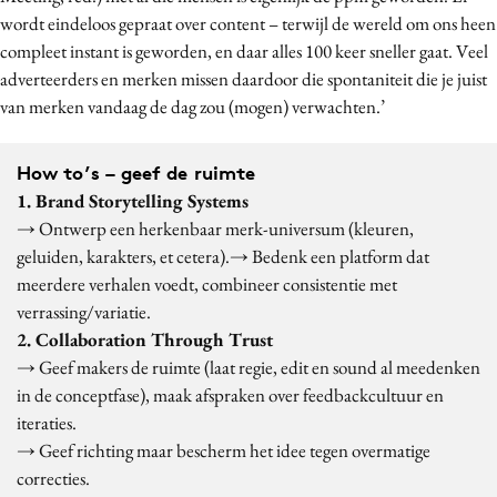
wordt eindeloos gepraat over content – terwijl de wereld om ons heen
compleet instant is geworden, en daar alles 100 keer sneller gaat. Veel
adverteerders en merken missen daardoor die spontaniteit die je juist
van merken vandaag de dag zou (mogen) verwachten.’
How to’s – geef de ruimte
1. Brand Storytelling Systems
→ Ontwerp een herkenbaar merk-universum (kleuren,
geluiden, karakters, et cetera).→ Bedenk een platform dat
meerdere verhalen voedt, combineer consistentie met
verrassing/variatie.
2. Collaboration Through Trust
→ Geef makers de ruimte (laat regie, edit en sound al meedenken
in de conceptfase), maak afspraken over feedbackcultuur en
iteraties.
→ Geef richting maar bescherm het idee tegen overmatige
correcties.