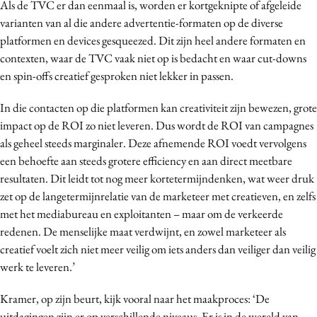
Als de TVC er dan eenmaal is, worden er kortgeknipte of afgeleide
varianten van al die andere advertentie-formaten op de diverse
platformen en devices gesqueezed. Dit zijn heel andere formaten en
contexten, waar de TVC vaak niet op is bedacht en waar cut-downs
en spin-offs creatief gesproken niet lekker in passen.
In die contacten op die platformen kan creativiteit zijn bewezen, grote
impact op de ROI zo niet leveren. Dus wordt de ROI van campagnes
als geheel steeds marginaler. Deze afnemende ROI voedt vervolgens
een behoefte aan steeds grotere efficiency en aan direct meetbare
resultaten. Dit leidt tot nog meer kortetermijndenken, wat weer druk
zet op de langetermijnrelatie van de marketeer met creatieven, en zelfs
met het mediabureau en exploitanten – maar om de verkeerde
redenen. De menselijke maat verdwijnt, en zowel marketeer als
creatief voelt zich niet meer veilig om iets anders dan veiliger dan veilig
werk te leveren.’
Kramer, op zijn beurt, kijk vooral naar het maakproces: ‘De
uitdagingen zijn er op verschillende niveaus. Er is in de wereld van