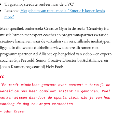
'Er gaat nog steeds te veel eer naar de TVC'
Bureaus
Lees ook:
Het geheim van retail media: ‘Emotie is key en less is
Campagnes
more’
Carriere
Contentmarketing
Meer specifiek onderzoekt Creative Gym in de reeks ‘Creativity is a
muscle’ samen met expert-coaches en programmapartners waar de
Craft
creatieve kansen en waar de valkuilen van verschillende mediatypen
Customer Experience
liggen. In dit tweede dubbelinterview doen ze dit samen met
Data & Insights
programmapartner Ad Alliance op het gebied van video – en expert-
Design
coaches Gijs Peetsold, Senior Creative Director bij Ad Alliance, en
Digital transformation
Johan Kramer, regisseur bij Holy Fools.
Diversiteit
Effectiviteit
‘Er wordt eindeloos gepraat over content – terwijl de
Gedragsverandering
wereld om ons heen compleet instant is geworden. Veel
Influencer marketing
merken missen daardoor de spontaniteit die je van hen
vandaag de dag zou mogen verwachten’
Interne communicatie
Martech
~ Johan Kramer