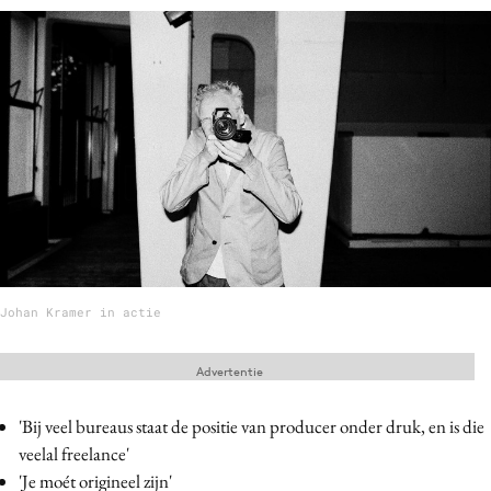
Menu
Home
9 sept: GenAI-training
12 nov: MarketingLive!
Adverteren
Events
Opleidingen
Johan Kramer in actie
Vacatures
Academy
Advertentie
Partners
'Bij veel bureaus staat de positie van producer onder druk, en is die
Topics
veelal freelance'
Artificial Intelligence
'Je moét origineel zijn'