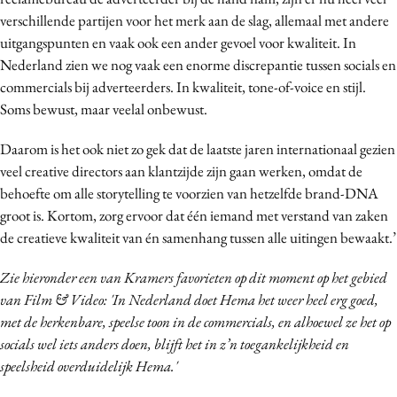
verschillende partijen voor het merk aan de slag, allemaal met andere
uitgangspunten en vaak ook een ander gevoel voor kwaliteit. In
Nederland zien we nog vaak een enorme discrepantie tussen socials en
commercials bij adverteerders. In kwaliteit, tone-of-voice en stijl.
Soms bewust, maar veelal onbewust.
Daarom is het ook niet zo gek dat de laatste jaren internationaal gezien
veel creative directors aan klantzijde zijn gaan werken, omdat de
behoefte om alle storytelling te voorzien van hetzelfde brand-DNA
groot is. Kortom, zorg ervoor dat één iemand met verstand van zaken
de creatieve kwaliteit van én samenhang tussen alle uitingen bewaakt.’
Zie hieronder een van Kramers favorieten op dit moment op het gebied
van Film & Video: 'In Nederland doet Hema het weer heel erg goed,
met de herkenbare, speelse toon in de commercials, en alhoewel ze het op
socials wel iets anders doen, blijft het in z’n toegankelijkheid en
speelsheid overduidelijk Hema.'