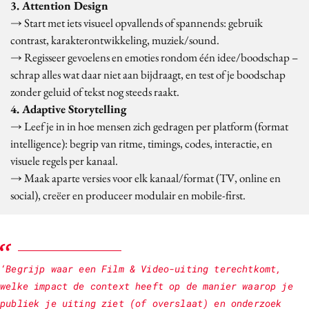
3. Attention Design
→ Start met iets visueel opvallends of spannends: gebruik
contrast, karakterontwikkeling, muziek/sound.
→ Regisseer gevoelens en emoties rondom één idee/boodschap –
schrap alles wat daar niet aan bijdraagt, en test of je boodschap
zonder geluid of tekst nog steeds raakt.
4. Adaptive Storytelling
→ Leef je in in hoe mensen zich gedragen per platform (format
intelligence): begrip van ritme, timings, codes, interactie, en
visuele regels per kanaal.
→ Maak aparte versies voor elk kanaal/format (TV, online en
social), creëer en produceer modulair en mobile-first.
‘Begrijp waar een Film & Video-uiting terechtkomt,
welke impact de context heeft op de manier waarop je
publiek je uiting ziet (of overslaat) en onderzoek