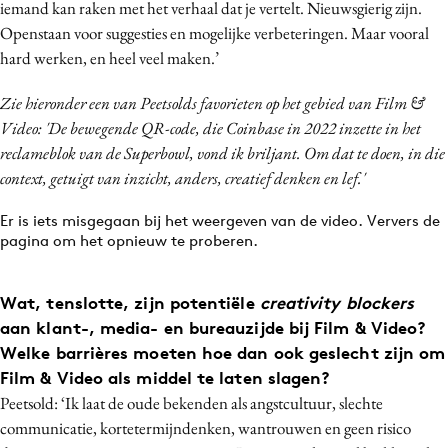
iemand kan raken met het verhaal dat je vertelt. Nieuwsgierig zijn.
Openstaan voor suggesties en mogelijke verbeteringen. Maar vooral
hard werken, en heel veel maken.’
Zie hieronder een van Peetsolds favorieten op het gebied van Film &
Video: 'De bewegende QR-code, die Coinbase in 2022 inzette in het
reclameblok van de Superbowl, vond ik briljant. Om dat te doen, in die
context, getuigt van inzicht, anders, creatief denken en lef.'
Er is iets misgegaan bij het weergeven van de video. Ververs de
pagina om het opnieuw te proberen.
Wat, tenslotte, zijn potentiële
creativity blockers
aan klant-, media- en bureauzijde bij Film & Video?
Welke barrières moeten hoe dan ook geslecht zijn om
Film & Video als middel te laten slagen?
Peetsold: ‘Ik laat de oude bekenden als angstcultuur, slechte
communicatie, kortetermijndenken, wantrouwen en geen risico