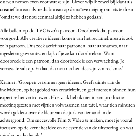
durven nemen even voor wat ze zijn. Liever wijs ik zowel bij klant als
creatief bureau als mediabureau op de naïeve neiging om iets te doen
‘omdat we dat nou eenmaal altijd zo hebben gedaan’.
Alle ballen-op-de-TVC is zo’n patroon. Doorbreek dat patroon
voorgoed. Alle creatieve ideeën komen van het reclamebureau is ook
zo’n patroon. Dus zoek actief naar patronen, naar aannames, naar
ingesleten gewoontes en kijk of je ze kan doorbreken. Want
doorbreek je een patroon, dan doorbreek je een verwachting. Je
verrast. Je valt op. En laat dat nou net het idee zijn van reclame.’
Kramer: ‘Groepen verzinnen geen ideeën. Geef ruimte aan de
individuen, op het gebied van creativiteit, en geef mensen binnen hun
expertise het vertrouwen. Hoe vaak heb ik niet in een productie-
meeting gezeten met vijftien volwassenen aan tafel, waar tien minuten
wordt gekletst over de kleur van de jurk van iemand in de
achtergrond. Om succesvolle Film & Video te maken, moet je vooral
focussen op de kern: het idee en de essentie van de uitvoering, en wat
minder op de details.’