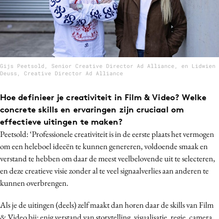
Gijs Peetsold, Senior Creative Director Ad Alliance, en Lidwien
Deuss, Creative Director Ad Alliance
Hoe definieer je creativiteit in Film & Video? Welke
concrete skills en ervaringen zijn cruciaal om
effectieve uitingen te maken?
Peetsold: ‘Professionele creativiteit is in de eerste plaats het vermogen
om een heleboel ideeën te kunnen genereren, voldoende smaak en
verstand te hebben om daar de meest veelbelovende uit te selecteren,
en deze creatieve visie zonder al te veel signaalverlies aan anderen te
kunnen overbrengen.
Als je de uitingen (deels) zelf maakt dan horen daar de skills van Film
& Video bij: enig verstand van storytelling, visualisatie, regie, camera,