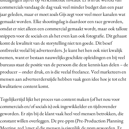
commercials vandaag de dag vaak veel minder budget dan een paar
jaar geleden, maar er moet zoals Gijs zegt voor veel meer kanalen wat
gemaakt worden. Elke shootingdag is daardoor een race geworden,
omdat er niet alleen een commercial gemaakt wordt, maar ook talloze
snippets voor de socials en als het even kan ook fotografie. Dit gehaast
komt de kwaliteit van de storytelling niet ten goede. Dit besef
ontbreekt veelal bij adverteerders. Je kunt het hen ook niet kwalijk
nemen, want er bestaan nauwelijks geschikte opleidingen en bij veel
bureaus staat de positie van de persoon die deze kennis kan delen – de
producer – onder druk, en is die veelal freelance. Veel marketeers en
mensen aan adverteerderszijde hebben vaak geen idee hoe je tot echt
kwalitatieve content komt.
Tegelijkertijd lijkt het proces van content maken (of het nou voor
commercials en/of socials is) ook ingewikkelder en tijdrovender
geworden. Er zijn bij de klant vaak heel veel mensen betrokken, die
constant willen overleggen. De pre-ppm (Pre-Production Planning
Meeting, red.) met al die mensen is eigenlijk de ppm geworden. Er