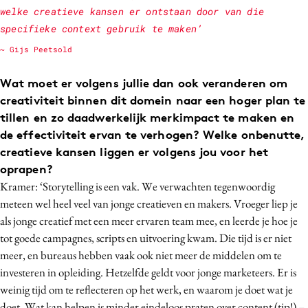
welke creatieve kansen er ontstaan door van die
specifieke context gebruik te maken’
~ Gijs Peetsold
Wat moet er volgens jullie dan ook veranderen om
creativiteit binnen dit domein naar een hoger plan te
tillen en zo daadwerkelijk merkimpact te maken en
de effectiviteit ervan te verhogen? Welke onbenutte,
creatieve kansen liggen er volgens jou voor het
oprapen?
Kramer: ‘Storytelling is een vak. We verwachten tegenwoordig
meteen wel heel veel van jonge creatieven en makers. Vroeger liep je
als jonge creatief met een meer ervaren team mee, en leerde je hoe je
tot goede campagnes, scripts en uitvoering kwam. Die tijd is er niet
meer, en bureaus hebben vaak ook niet meer de middelen om te
investeren in opleiding. Hetzelfde geldt voor jonge marketeers. Er is
weinig tijd om te reflecteren op het werk, en waarom je doet wat je
doet. Wat kan helpen is minder eindeloos praten over content (tip!) –