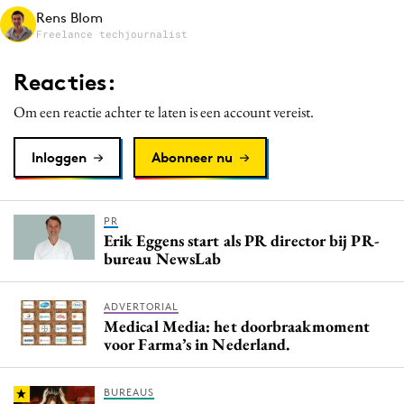
Rens Blom
Media
Freelance techjournalist
Merkstrategie
PR
Reacties:
Programmatic
Om een reactie achter te laten is een account vereist.
Purpose Marketing
Reputatie & crisis
Inloggen
Abonneer nu
PR
Erik Eggens start als PR director bij PR-
bureau NewsLab
ADVERTORIAL
Medical Media: het doorbraakmoment
voor Farma’s in Nederland.
BUREAUS