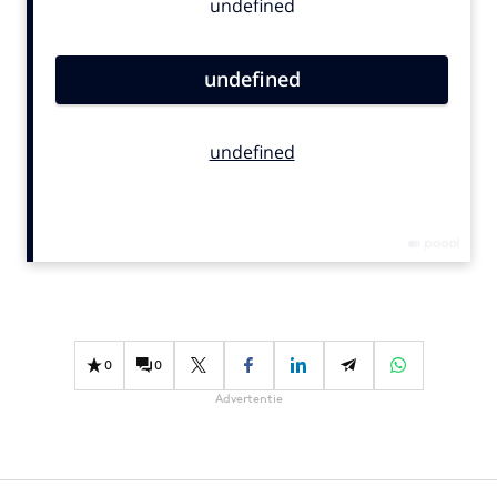
Bureaus
Campagnes
Carriere
Contentmarketing
Craft
Customer Experience
Data & Insights
Design
Digital transformation
Diversiteit
Effectiviteit
0
0
Gedragsverandering
Advertentie
Influencer marketing
Interne communicatie
Martech