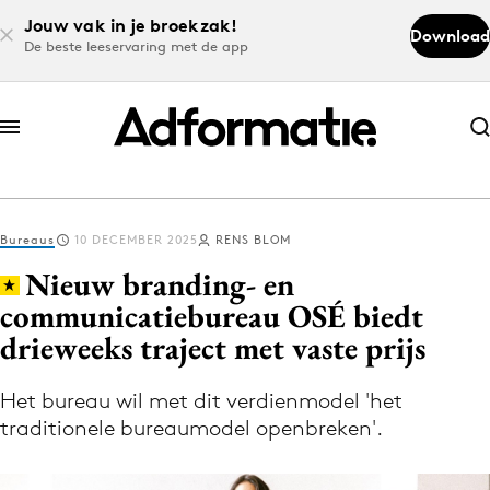
Jouw vak in je broekzak!
Download
De beste leeservaring met de app
Abonneer nu
Abonneer nu
Bureaus
10 DECEMBER 2025
RENS BLOM
Log in
Nieuw branding- en
communicatiebureau OSÉ biedt
drieweeks traject met vaste prijs
Download de app
Volg het laatste nieuws via de Adformatie
Het bureau wil met dit verdienmodel 'het
Nieuws app
traditionele bureaumodel openbreken'.