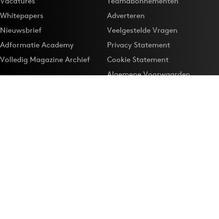
Vacatures
Teamabonnementen
Whitepapers
Adverteren
Nieuwsbrief
Veelgestelde Vragen
Adformatie Academy
Privacy Statement
Volledig Magazine Archief
Cookie Statement
Algemene Voorwaarden
Onze app
Maak Adformatie.nl je
Google-favoriet
Privacyinstellingen
Download de
Adformatie Nieuws App