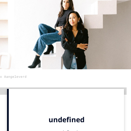
Menu
Home
9 sept: GenAI-training
12 nov: MarketingLive!
Adverteren
Events
© Aangeleverd
Opleidingen
Vacatures
Advertentie
Academy
Partners
Topics
Artificial Intelligence