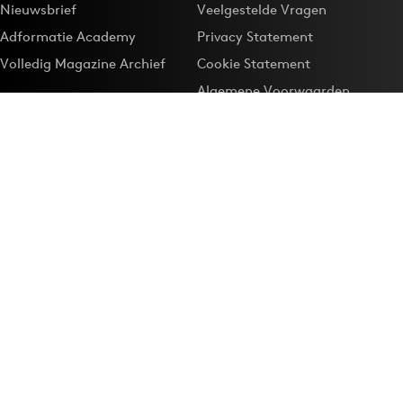
Nieuwsbrief
Veelgestelde Vragen
Adformatie Academy
Privacy Statement
Volledig Magazine Archief
Cookie Statement
Algemene Voorwaarden
Onze app
Maak Adformatie.nl je
Google-favoriet
Privacyinstellingen
Download de
Adformatie Nieuws App