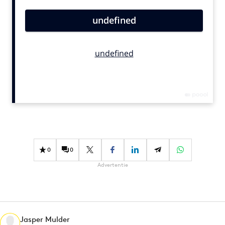
Bureaus
Campagnes
Carriere
Contentmarketing
Craft
Customer Experience
Data & Insights
Design
Digital transformation
Diversiteit
0
0
Effectiviteit
Advertentie
Gedragsverandering
Influencer marketing
Interne communicatie
Jasper Mulder
Martech