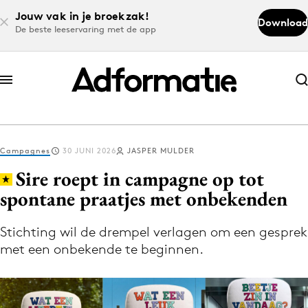
Jouw vak in je broekzak!
Download
De beste leeservaring met de app
Abonneer nu
Abonneer nu
Campagnes
30 JUNI 2026
JASPER MULDER
Log in
Sire roept in campagne op tot
spontane praatjes met onbekenden
Download de app
Volg het laatste nieuws via de Adformatie
Stichting wil de drempel verlagen om een gesprek
met een onbekende te beginnen.
Nieuws app