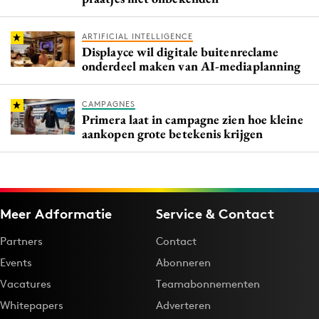
ARTIFICIAL INTELLIGENCE
Displayce wil digitale buitenreclame
onderdeel maken van AI-mediaplanning
CAMPAGNES
Primera laat in campagne zien hoe kleine
aankopen grote betekenis krijgen
Meer Adformatie
Service & Contact
Partners
Contact
Events
Abonneren
Vacatures
Teamabonnementen
Whitepapers
Adverteren