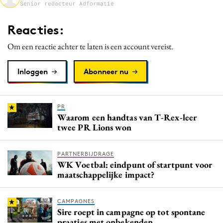
Senior redacteur Adformatie
Media
Merkstrategie
Reacties:
PR
Om een reactie achter te laten is een account vereist.
Programmatic
Purpose Marketing
Inloggen
Abonneer nu
Reputatie & crisis
PR
Waarom een handtas van T-Rex-leer
twee PR Lions won
PARTNERBIJDRAGE
WK Voetbal: eindpunt of startpunt voor
maatschappelijke impact?
CAMPAGNES
Sire roept in campagne op tot spontane
praatjes met onbekenden