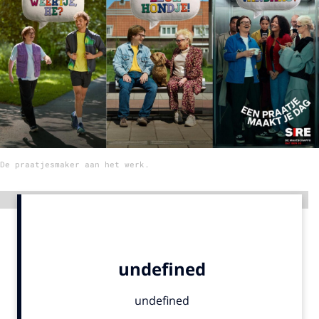
Menu
Home
9 sept: GenAI-training
12 nov: MarketingLive!
Adverteren
De praatjesmaker aan het werk.
Events
Opleidingen
Advertentie
Vacatures
Academy
Partners
Topics
Artificial Intelligence