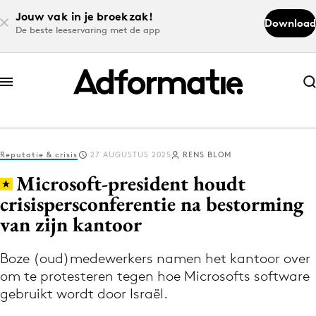
Jouw vak in je broekzak!
Download
De beste leeservaring met de app
Abonneer nu
Abonneer nu
Reputatie & crisis
27 AUGUSTUS 2025
RENS BLOM
Log in
Microsoft-president houdt
crisispersconferentie na bestorming
van zijn kantoor
Download de app
Volg het laatste nieuws via de Adformatie
Boze (oud)medewerkers namen het kantoor over
Nieuws app
om te protesteren tegen hoe Microsofts software
gebruikt wordt door Israël.