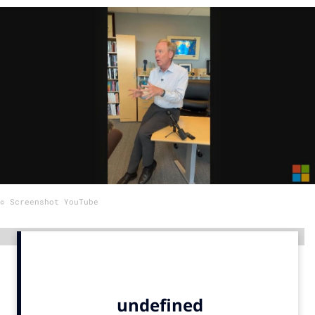
Menu
Home
9 sept: GenAI-training
12 nov: MarketingLive!
Adverteren
Events
Opleidingen
© Screenshot YouTube
Vacatures
Academy
Advertentie
Partners
Topics
Artificial Intelligence