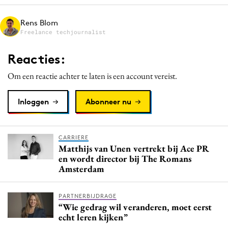
Media
Rens Blom
Merkstrategie
Freelance techjournalist
PR
Reacties:
Programmatic
Purpose Marketing
Om een reactie achter te laten is een account vereist.
Reputatie & crisis
Inloggen
Abonneer nu
CARRIERE
Matthijs van Unen vertrekt bij Ace PR
en wordt director bij The Romans
Amsterdam
PARTNERBIJDRAGE
“Wie gedrag wil veranderen, moet eerst
echt leren kijken”