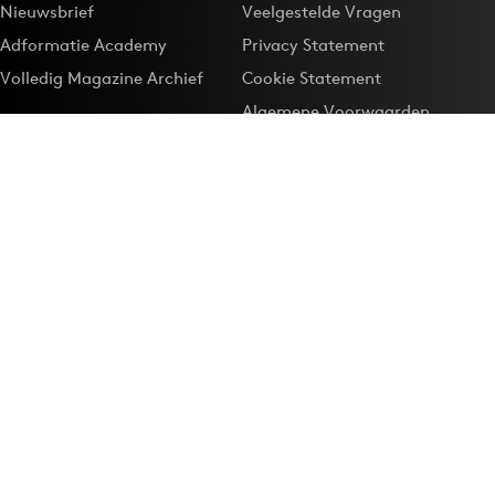
Nieuwsbrief
Veelgestelde Vragen
Adformatie Academy
Privacy Statement
Volledig Magazine Archief
Cookie Statement
Algemene Voorwaarden
Onze app
Maak Adformatie.nl je
Google-favoriet
Privacyinstellingen
Download de
Adformatie Nieuws App