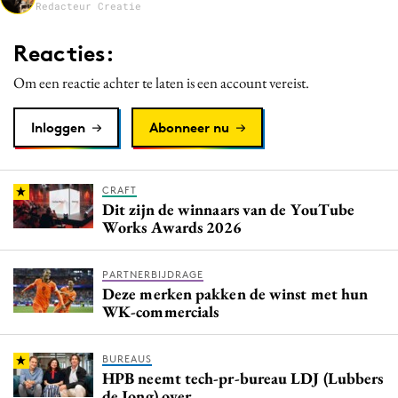
Redacteur Creatie
Media
Merkstrategie
Reacties:
PR
Om een reactie achter te laten is een account vereist.
Programmatic
Purpose Marketing
Inloggen
Abonneer nu
Reputatie & crisis
CRAFT
Dit zijn de winnaars van de YouTube
Works Awards 2026
PARTNERBIJDRAGE
Deze merken pakken de winst met hun
WK-commercials
BUREAUS
HPB neemt tech-pr-bureau LDJ (Lubbers
de Jong) over