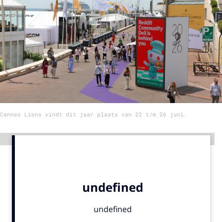
Menu
Home
9 sept: GenAI-training
12 nov: MarketingLive!
Adverteren
Cannes Lions vindt dit jaar plaats van 22 t/m 26 juni.
Events
Opleidingen
Advertentie
Vacatures
Academy
Partners
Topics
Artificial Intelligence