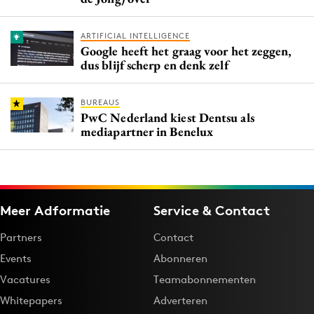
ARTIFICIAL INTELLIGENCE
Google heeft het graag voor het zeggen,
dus blijf scherp en denk zelf
BUREAUS
PwC Nederland kiest Dentsu als
mediapartner in Benelux
Meer Adformatie
Service & Contact
Partners
Contact
Events
Abonneren
Vacatures
Teamabonnementen
Whitepapers
Adverteren