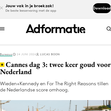
Jouw vak in je broekzak!
Download
De beste leeservaring met de app
Abonneer nu
Abonneer nu
Bureaus
24 JUNI 2026
LUCAS BOON
Log in
Cannes dag 3: twee keer goud voor
Nederland
Download de app
Volg het laatste nieuws via de Adformatie
Wieden+Kennedy en For The Right Reasons tillen
de Nederlandse score omhoog.
Nieuws app