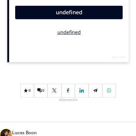
Bureaus
Campagnes
Carriere
Contentmarketing
Craft
Customer Experience
Data & Insights
Design
Digital transformation
Diversiteit
0
0
Effectiviteit
Advertentie
Gedragsverandering
Influencer marketing
Interne communicatie
Lucas Boon
Martech