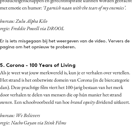
producteigenschappen en gerechtinspiratie kunnen worden gebracht
met emotie en humor:
‘
I garnish naan with the tears of my enemies’.
bureau: Zulu Alpha Kilo
regie: Freddie Powell via DROOL
Er is iets misgegaan bij het weergeven van de video. Ververs de
pagina om het opnieuw te proberen.
5. Corona
-
100 Years of Living
Als je weet wat jouw merkwereld is, kun je er verhalen over vertellen.
Het strand is het onbetwiste domein van Corona (in de biercategorie
dan). Deze prachtige film viert het 100-jarig bestaan van het merk
door verhalen te delen van mensen die op hún manier het strand
ownen
. Een schoolvoorbeeld van hoe
brand equity
dividend uitkeert.
bureau: We Believers
regie: Nacho Gayan via Stink Films