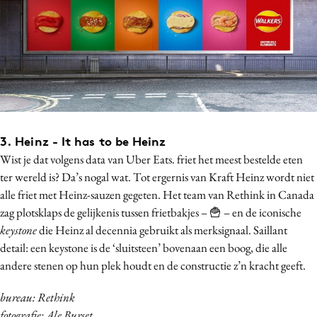
3. Heinz
-
It has to be Heinz
Wist je dat volgens data van Uber Eats. friet het meest bestelde eten
ter wereld is? Da’s nogal wat. Tot ergernis van Kraft Heinz wordt niet
alle friet met Heinz-sauzen gegeten. Het team van Rethink in Canada
zag plotsklaps de gelijkenis tussen frietbakjes – 🍟 – en de iconische
keystone
die Heinz al decennia gebruikt als merksignaal. Saillant
detail: een keystone is de ‘sluitsteen’ bovenaan een boog, die alle
andere stenen op hun plek houdt en de constructie z’n kracht geeft.
bureau: Rethink
fotografie: Ale Burset