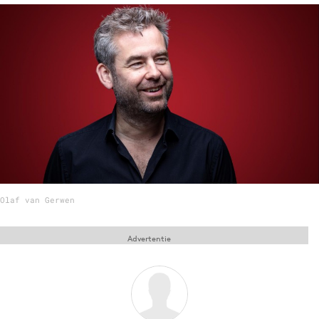
Menu
Home
9 sept: GenAI-training
12 nov: MarketingLive!
Adverteren
Events
Opleidingen
Olaf van Gerwen
Vacatures
Academy
Advertentie
Partners
Topics
Artificial Intelligence