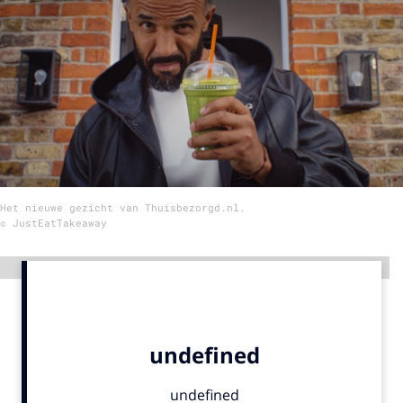
Menu
Home
9 sept: GenAI-training
12 nov: MarketingLive!
Adverteren
Het nieuwe gezicht van Thuisbezorgd.nl.
Events
© JustEatTakeaway
Opleidingen
Vacatures
Advertentie
Academy
Partners
Topics
Artificial Intelligence