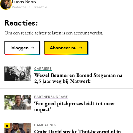
Lucas Boon
Media
Redacteur Creatie
Merkstrategie
Reacties:
PR
Om een reactie achter te laten is een account vereist.
Programmatic
Purpose Marketing
Inloggen
Abonneer nu
Reputatie & crisis
CARRIERE
Wessel Beumer en Barend Stegeman na
2,5 jaar weg bij Natwerk
PARTNERBIJDRAGE
‘Een goed pitchproces leidt tot meer
impact’
CAMPAGNES
Craig David steekt Thuisbezorgd.nl in