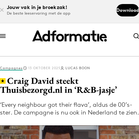
Jouw vak in je broekzak!
Download
De beste leeservaring met de app
Abonneer nu
Abonneer nu
Campagnes
13 OKTOBER 2025
LUCAS BOON
Log in
Craig David steekt
Thuisbezorgd.nl in ‘R&B-jasje’
Download de app
Volg het laatste nieuws via de Adformatie
‘Every neighbour got their flava’, aldus de 00’s-
ster. De campagne is nu ook in Nederland te zien.
Nieuws app