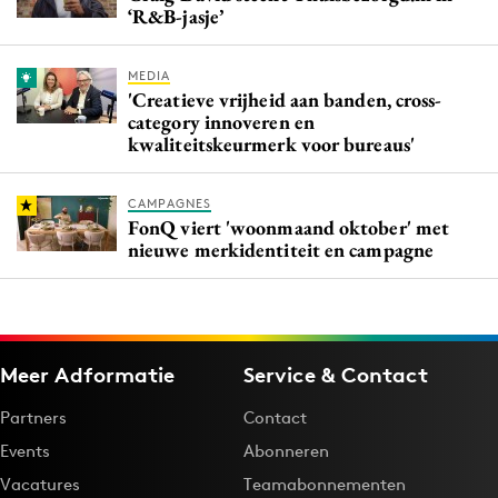
‘R&B-jasje’
MEDIA
'Creatieve vrijheid aan banden, cross-
category innoveren en
kwaliteitskeurmerk voor bureaus'
CAMPAGNES
FonQ viert 'woonmaand oktober' met
nieuwe merkidentiteit en campagne
Meer Adformatie
Service & Contact
Partners
Contact
Events
Abonneren
Vacatures
Teamabonnementen