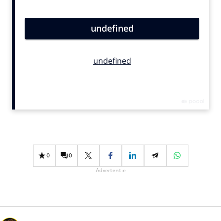
Bureaus
Campagnes
Carriere
Contentmarketing
Craft
Customer Experience
Data & Insights
Design
Digital transformation
Diversiteit
0
0
Effectiviteit
Advertentie
Gedragsverandering
Influencer marketing
Interne communicatie
Martech