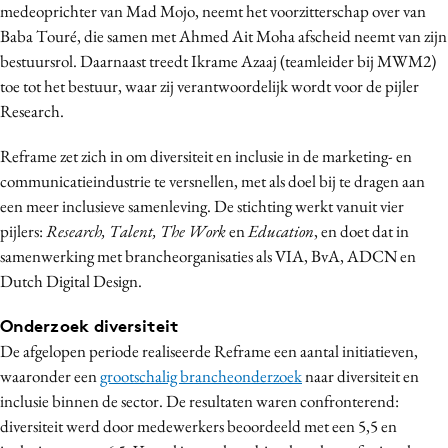
medeoprichter van Mad Mojo, neemt het voorzitterschap over van
Bureaus
Baba Touré, die samen met Ahmed Ait Moha afscheid neemt van zijn
Campagnes
bestuursrol. Daarnaast treedt Ikrame Azaaj (teamleider bij MWM2)
Carriere
toe tot het bestuur, waar zij verantwoordelijk wordt voor de pijler
Contentmarketing
Research.
Craft
Reframe zet zich in om diversiteit en inclusie in de marketing- en
Customer Experience
communicatieindustrie te versnellen, met als doel bij te dragen aan
Data & Insights
een meer inclusieve samenleving. De stichting werkt vanuit vier
Design
pijlers:
Research, Talent, The Work
en
Education
, en doet dat in
samenwerking met brancheorganisaties als VIA, BvA, ADCN en
Digital transformation
Dutch Digital Design.
Diversiteit
Effectiviteit
Onderzoek diversiteit
Gedragsverandering
De afgelopen periode realiseerde Reframe een aantal initiatieven,
waaronder een
grootschalig brancheonderzoek
naar diversiteit en
Influencer marketing
inclusie binnen de sector. De resultaten waren confronterend:
Interne communicatie
diversiteit werd door medewerkers beoordeeld met een 5,5 en
Martech