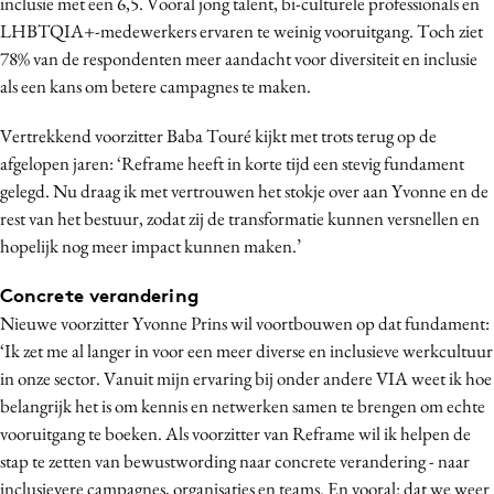
inclusie met een 6,5. Vooral jong talent, bi-culturele professionals en
Media
LHBTQIA+-medewerkers ervaren te weinig vooruitgang. Toch ziet
Merkstrategie
78% van de respondenten meer aandacht voor diversiteit en inclusie
als een kans om betere campagnes te maken.
PR
Programmatic
Vertrekkend voorzitter Baba Touré kijkt met trots terug op de
Purpose Marketing
afgelopen jaren: ‘Reframe heeft in korte tijd een stevig fundament
Reputatie & crisis
gelegd. Nu draag ik met vertrouwen het stokje over aan Yvonne en de
rest van het bestuur, zodat zij de transformatie kunnen versnellen en
hopelijk nog meer impact kunnen maken.’
Concrete verandering
Nieuwe voorzitter Yvonne Prins wil voortbouwen op dat fundament:
‘Ik zet me al langer in voor een meer diverse en inclusieve werkcultuur
in onze sector. Vanuit mijn ervaring bij onder andere VIA weet ik hoe
belangrijk het is om kennis en netwerken samen te brengen om echte
vooruitgang te boeken. Als voorzitter van Reframe wil ik helpen de
stap te zetten van bewustwording naar concrete verandering - naar
inclusievere campagnes, organisaties en teams. En vooral: dat we weer