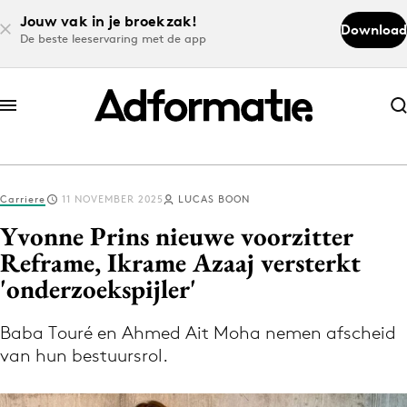
Jouw vak in je broekzak!
Download
De beste leeservaring met de app
Abonneer nu
Abonneer nu
Carriere
11 NOVEMBER 2025
LUCAS BOON
Log in
Yvonne Prins nieuwe voorzitter
Reframe, Ikrame Azaaj versterkt
'onderzoekspijler'
Download de app
Volg het laatste nieuws via de Adformatie
Baba Touré en Ahmed Ait Moha nemen afscheid
Nieuws app
van hun bestuursrol.