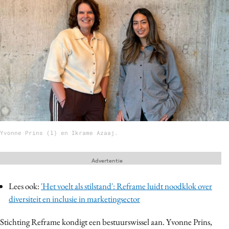
Menu
Home
9 sept: GenAI-training
12 nov: MarketingLive!
Adverteren
Events
Yvonne Prins (l) en Ikrame Azaaj.
Opleidingen
Vacatures
Advertentie
Academy
Partners
Lees ook:
'Het voelt als stilstand': Reframe luidt noodklok over
diversiteit en inclusie in marketingsector
Topics
Stichting Reframe kondigt een bestuurswissel aan. Yvonne Prins,
Artificial Intelligence