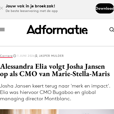
Jouw vak in je broekzak!
Download
De beste leeservaring met de app
Abonneer nu
Abonneer nu
Carriere
1 JUNI 2026
JASPER MULDER
Log in
Alessandra Elia volgt Josha Jansen
op als CMO van Marie-Stella-Maris
Download de app
Volg het laatste nieuws via de Adformatie
Josha Jansen keert terug naar 'merk en impact'.
Elia was hiervoor CMO Bugaboo en global
Nieuws app
managing director Montblanc.