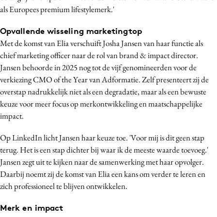
als Europees premium lifestylemerk.'
Media
Merkstrategie
Opvallende wisseling marketingtop
PR
Met de komst van Elia verschuift Josha Jansen van haar functie als
Programmatic
chief marketing officer naar de rol van brand & impact director.
Jansen behoorde in 2025 nog tot de vijf genomineerden voor de
Purpose Marketing
verkiezing CMO of the Year van Adformatie. Zelf presenteert zij de
Reputatie & crisis
overstap nadrukkelijk niet als een degradatie, maar als een bewuste
keuze voor meer focus op merkontwikkeling en maatschappelijke
impact.
Op LinkedIn licht Jansen haar keuze toe. 'Voor mij is dit geen stap
terug. Het is een stap dichter bij waar ik de meeste waarde toevoeg.'
Jansen zegt uit te kijken naar de samenwerking met haar opvolger.
Daarbij noemt zij de komst van Elia een kans om verder te leren en
zich professioneel te blijven ontwikkelen.
Merk en impact