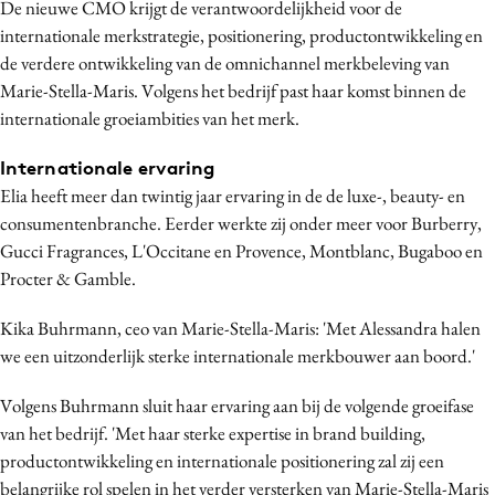
De nieuwe CMO krijgt de verantwoordelijkheid voor de
Bureaus
internationale merkstrategie, positionering, productontwikkeling en
Campagnes
de verdere ontwikkeling van de omnichannel merkbeleving van
Carriere
Marie-Stella-Maris. Volgens het bedrijf past haar komst binnen de
internationale groeiambities van het merk.
Contentmarketing
Craft
Internationale ervaring
Customer Experience
Elia heeft meer dan twintig jaar ervaring in de de luxe-, beauty- en
Data & Insights
consumentenbranche. Eerder werkte zij onder meer voor Burberry,
Gucci Fragrances, L'Occitane en Provence, Montblanc, Bugaboo en
Design
Procter & Gamble.
Digital transformation
Diversiteit
Kika Buhrmann, ceo van Marie-Stella-Maris: 'Met Alessandra halen
Effectiviteit
we een uitzonderlijk sterke internationale merkbouwer aan boord.'
Gedragsverandering
Volgens Buhrmann sluit haar ervaring aan bij de volgende groeifase
Influencer marketing
van het bedrijf. 'Met haar sterke expertise in brand building,
Interne communicatie
productontwikkeling en internationale positionering zal zij een
Martech
belangrijke rol spelen in het verder versterken van Marie-Stella-Maris