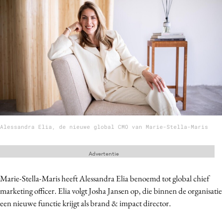
Menu
Home
9 sept: GenAI-training
12 nov: MarketingLive!
Adverteren
Events
Alessandra Elia, de nieuwe global CMO van Marie-Stella-Maris
Opleidingen
Vacatures
Advertentie
Academy
Marie-Stella-Maris heeft Alessandra Elia benoemd tot global chief
Partners
marketing officer. Elia volgt Josha Jansen op, die binnen de organisatie
Topics
een nieuwe functie krijgt als brand & impact director.
Artificial Intelligence