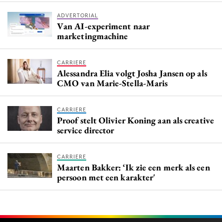
ADVERTORIAL
Van AI-experiment naar
marketingmachine
CARRIERE
Alessandra Elia volgt Josha Jansen op als
CMO van Marie-Stella-Maris
CARRIERE
Proof stelt Olivier Koning aan als creative
service director
CARRIERE
Maarten Bakker: ‘Ik zie een merk als een
persoon met een karakter'