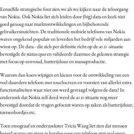
Eenzelfde strategische fout zien we als we kijken naar de teloorgang
van Nokia. Ook Nokia liet zich leiden door (big) data en keek niet
goed genoeg naar marktontwikkelingen en bijbehorende
gebruikersinzichten. De traditionele mobiele telefoons van Nokia
waren ongekend populair en leverden het bedrijf vele miljarden aan
winst op. De data - die zich per definitie richt op de
as is
-situatie
bevestigde de status quo en valideerde daarmee de gekozen strategie
met focus op eenvoud, batterijduur en massaproductie.
Waarom dan koers wijzigen en kiezen voor de ontwikkeling van een
veel duurdere telefoon met touchscreen en voorzien van allerlei extra
functionaliteiten waar niet om werd gevraagd volgens de data? In
onderzoek dat Nokia zelf deed werd de
as is
-situatie nog meer
bevestigd doordat de vragen gefocust waren op zaken als batterijduur,
toetsenbordjes etc.
Toen etnograaf en onderzoekster Tricia Wang liet zien dat mensen
bereid waren om meer te betalen voor een telefoon met veel meer