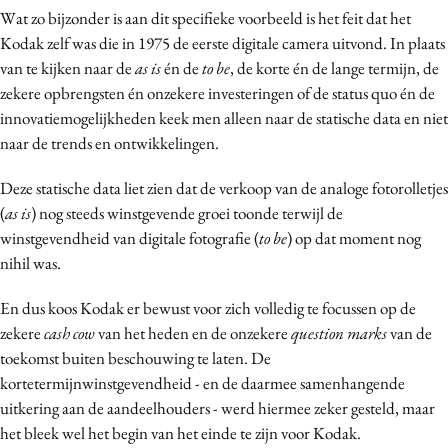
Wat zo bijzonder is aan dit specifieke voorbeeld is het feit dat het
Media
Kodak zelf was die in 1975 de eerste digitale camera uitvond. In plaats
Merkstrategie
van te kijken naar de
as is
én de
to be
, de korte én de lange termijn, de
PR
zekere opbrengsten én onzekere investeringen of de status quo én de
Programmatic
innovatiemogelijkheden keek men alleen naar de statische data en niet
Purpose Marketing
naar de trends en ontwikkelingen.
Reputatie & crisis
Deze statische data liet zien dat de verkoop van de analoge fotorolletjes
(
as is
) nog steeds winstgevende groei toonde terwijl de
winstgevendheid van digitale fotografie (
to be
) op dat moment nog
nihil was.
En dus koos Kodak er bewust voor zich volledig te focussen op de
zekere
cash cow
van het heden en de onzekere
question marks
van de
toekomst buiten beschouwing te laten. De
kortetermijnwinstgevendheid - en de daarmee samenhangende
uitkering aan de aandeelhouders - werd hiermee zeker gesteld, maar
het bleek wel het begin van het einde te zijn voor Kodak.