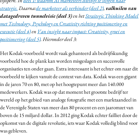
tijdperk. In
deel 1: waarom AI marketeers dwingt te stijgen naar
Bureaus
strategie.
Daarna:
de marketeer als verbinder (deel 2)
,
valkuilen van
Campagnes
datagedreven tunnelvisie (deel 3)
en het
Straitegic Thinking Model
met Technology, Psychology en Creativity richting positionering en
Carriere
executie (deel 4)
en
Van insight naar impact: Creativity, groei en
Contentmarketing
positionering (deel 5)
. Hieronder deel 3:
Craft
Customer Experience
Het Kodak-voorbeeld wordt vaak gehanteerd als bedrijfskundig
voorbeeld hoe de plank kan worden misgeslagen en succesvolle
Data & Insights
organisaties ten onder gaan. Extra interessant is het echter om naar dit
Design
voorbeeld te kijken vanuit de context van data. Kodak was een gigant
Digital transformation
in de jaren 70 en 80, met op het hoogtepunt meer dan 140.000
Diversiteit
medewerkers. Kodak was op dat moment het grootste bedrijf ter
Effectiviteit
wereld op het gebied van analoge fotografie met een marktaandeel in
de Verenigde Staten van meer dan 80 procent en een jaaromzet van
Gedragsverandering
boven de 15 miljard dollar. In 2012 ging Kodak echter failliet door de
Influencer marketing
opkomst van de digitale revolutie, iets waar Kodak volledig blind voor
Interne communicatie
was gebleven.
Martech