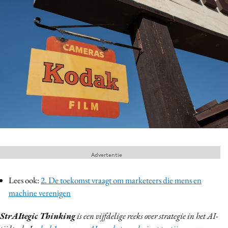
Menu
Home
9 sept: GenAI-training
12 nov: MarketingLive!
Adverteren
Events
Opleidingen
Vacatures
Advertentie
Academy
Lees ook:
2. De toekomst vraagt om marketeers die mens en
Partners
machine verenigen
Topics
StrAItegic Thinking
is een vijfdelige reeks over strategie in het AI-
Artificial Intelligence