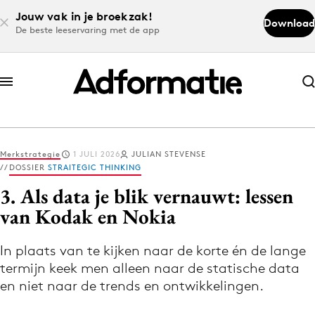
Jouw vak in je broekzak!
Download
De beste leeservaring met de app
Abonneer nu
Abonneer nu
Merkstrategie
1 JULI 2026
JULIAN STEVENSE
Log in
DOSSIER
STRAITEGIC THINKING
3. Als data je blik vernauwt: lessen
van Kodak en Nokia
Download de app
Volg het laatste nieuws via de Adformatie
In plaats van te kijken naar de korte én de lange
Nieuws app
termijn keek men alleen naar de statische data
en niet naar de trends en ontwikkelingen.