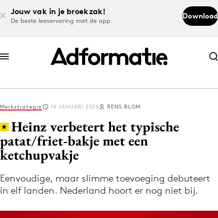
Jouw vak in je broekzak!
Download
De beste leeservaring met de app
Abonneer nu
Abonneer nu
Merkstrategie
14 JANUARI 2026
RENS BLOM
Log in
Heinz verbetert het typische
patat/friet-bakje met een
ketchupvakje
Download de app
Volg het laatste nieuws via de Adformatie
Eenvoudige, maar slimme toevoeging debuteert
Nieuws app
in elf landen. Nederland hoort er nog niet bij.