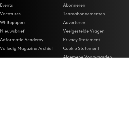
Events
Abonneren
Vacatures
Teamabonnementen
Whitepapers
Adverteren
Nieuwsbrief
Veelgestelde Vragen
Adformatie Academy
Privacy Statement
Volledig Magazine Archief
Cookie Statement
Algemene Voorwaarden
Onze app
Maak Adformatie.nl je
Google-favoriet
Privacyinstellingen
Download de
Adformatie Nieuws App