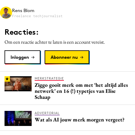
Media
Rens Blom
Merkstrategie
Freelance techjournalist
PR
Reacties:
Programmatic
Om een reactie achter te laten is een account vereist.
Purpose Marketing
Reputatie & crisis
Inloggen
Abonneer nu
MERKSTRATEGIE
Ziggo gooit merk om met ‘het altijd alles
netwerk’ en 16 (!) typetjes van Elise
Schaap
ADVERTORIAL
Wat als AI jouw merk morgen vergeet?