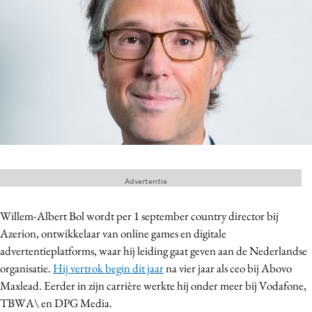
Menu
Home
9 sept: GenAI-training
12 nov: MarketingLive!
Adverteren
Events
Advertentie
Opleidingen
Vacatures
Willem-Albert Bol wordt per 1 september country director bij
Academy
Azerion, ontwikkelaar van online games en digitale
advertentieplatforms, waar hij leiding gaat geven aan de Nederlandse
Partners
organisatie.
Hij vertrok begin dit jaar
na vier jaar als ceo bij Abovo
Topics
Maxlead. Eerder in zijn carrière werkte hij onder meer bij Vodafone,
TBWA\ en DPG Media.
Artificial Intelligence