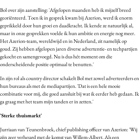
Bureaus
Bol over zijn aanstelling: 'Afgelopen maanden heb ik mijzelf breed
Campagnes
georiënteerd. Toen ik in gesprek kwam bij Azerion, werd ik enorm
Carriere
geprikkeld door hun groei en daadkracht. Ik kende ze natuurlijk al,
maar in onze gesprekken voelde ik hun ambitie en energie nog meer.
Contentmarketing
Het Azerion-team, wereldwijd en in Nederland, zit namelijk op
Craft
goud. Zij hebben afgelopen jaren diverse advertentie- en techpartijen
Customer Experience
gekocht en samengevoegd. Nu is dus hét moment om die
Data & Insights
onderscheidende positie optimaal te benutten.'
Design
In zijn rol als country director schakelt Bol met zowel adverteerders en
Digital transformation
hun bureaus als met de mediapartijen. 'Dat is een hele mooie
Diversiteit
combinatie voor mij, die goed aansluit bij wat ik eerder heb gedaan. Ik
Effectiviteit
ga graag met het team mijn tanden er in zetten.'
Gedragsverandering
'Sterke thuismarkt'
Influencer marketing
Interne communicatie
Jurriaan van Teunenbroek, chief publishing officer van Azerion: 'Wij
Martech
zijn zeer verheugd met de komst van Willem-Albert. Als een