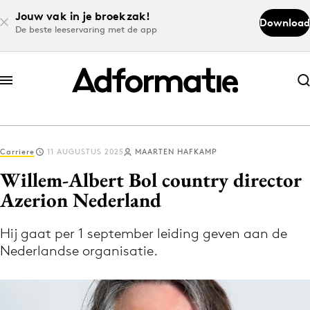
Jouw vak in je broekzak!
Download
De beste leeservaring met de app
Abonneer nu
Abonneer nu
Carriere
11 AUGUSTUS 2025
MAARTEN HAFKAMP
Log in
Willem-Albert Bol country director
Azerion Nederland
Download de app
Volg het laatste nieuws via de Adformatie
Hij gaat per 1 september leiding geven aan de
Nederlandse organisatie.
Nieuws app