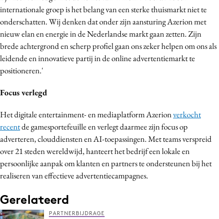
internationale groep is het belang van een sterke thuismarkt niet te
Media
onderschatten. Wij denken dat onder zijn aansturing Azerion met
Merkstrategie
nieuw elan en energie in de Nederlandse markt gaan zetten. Zijn
PR
brede achtergrond en scherp profiel gaan ons zeker helpen om ons als
Programmatic
leidende en innovatieve partij in de online advertentiemarkt te
Purpose Marketing
positioneren.'
Reputatie & crisis
Focus verlegd
Het digitale entertainment- en mediaplatform Azerion
verkocht
recent
de gamesportefeuille en verlegt daarmee zijn focus op
adverteren, clouddiensten en AI-toepassingen. Met teams verspreid
over 21 steden wereldwijd, hanteert het bedrijf een lokale en
persoonlijke aanpak om klanten en partners te ondersteunen bij het
realiseren van effectieve advertentiecampagnes.
Gerelateerd
PARTNERBIJDRAGE