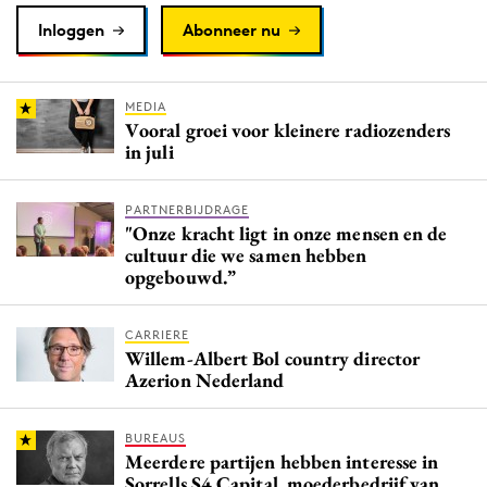
Inloggen
Abonneer nu
MEDIA
Vooral groei voor kleinere radiozenders
in juli
PARTNERBIJDRAGE
"Onze kracht ligt in onze mensen en de
cultuur die we samen hebben
opgebouwd.”
CARRIERE
Willem-Albert Bol country director
Azerion Nederland
BUREAUS
Meerdere partijen hebben interesse in
Sorrells S4 Capital, moederbedrijf van