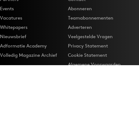
Events
Abonneren
Vacatures
Teamabonnementen
Whitepapers
Adverteren
Nieuwsbrief
Veelgestelde Vragen
Adformatie Academy
Privacy Statement
Volledig Magazine Archief
Cookie Statement
Algemene Voorwaarden
Onze app
Maak Adformatie.nl je
Google-favoriet
Privacyinstellingen
Download de
Adformatie Nieuws App