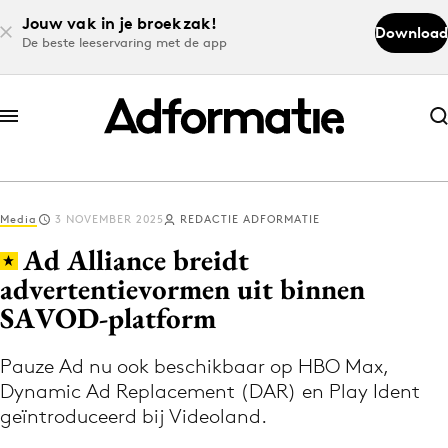
Jouw vak in je broekzak!
Download
De beste leeservaring met de app
Abonneer nu
Abonneer nu
Media
3 NOVEMBER 2025
REDACTIE ADFORMATIE
Log in
Ad Alliance breidt
advertentievormen uit binnen
SAVOD-platform
Download de app
Volg het laatste nieuws via de Adformatie
Pauze Ad nu ook beschikbaar op HBO Max,
Nieuws app
Dynamic Ad Replacement (DAR) en Play Ident
geïntroduceerd bij Videoland.