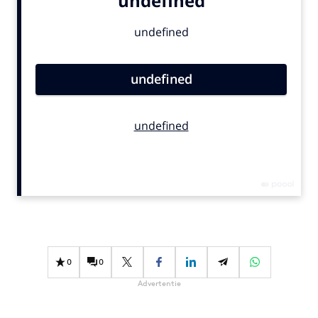
Bureaus
Campagnes
Carriere
Contentmarketing
Craft
Customer Experience
Data & Insights
Design
Digital transformation
Diversiteit
Effectiviteit
Gedragsverandering
0
0
Influencer marketing
Advertentie
Interne communicatie
Martech