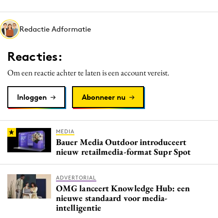
Media
Merkstrategie
Redactie Adformatie
PR
Reacties:
Programmatic
Purpose Marketing
Om een reactie achter te laten is een account vereist.
Reputatie & crisis
Inloggen
Abonneer nu
MEDIA
Bauer Media Outdoor introduceert
nieuw retailmedia-format Supr Spot
ADVERTORIAL
OMG lanceert Knowledge Hub: een
nieuwe standaard voor media-
intelligentie