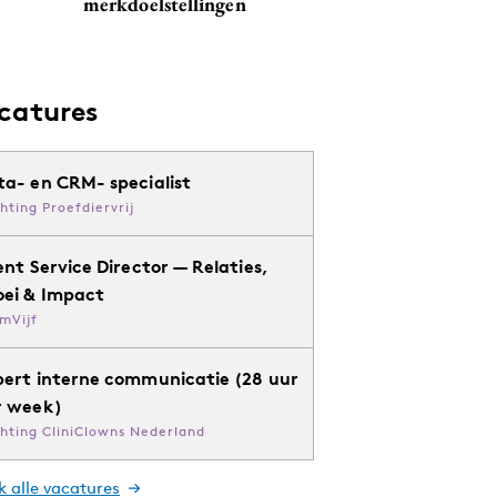
merkdoelstellingen
catures
ta- en CRM- specialist
chting Proefdiervrij
ent Service Director — Relaties,
oei & Impact
mVijf
pert interne communicatie (28 uur
r week)
chting CliniClowns Nederland
k alle vacatures