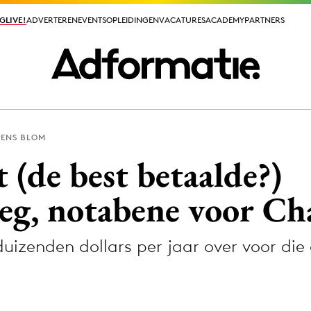
GLIVE!
GLIVE!
ADVERTEREN
ADVERTEREN
EVENTS
EVENTS
OPLEIDINGEN
OPLEIDINGEN
VACATURES
VACATURES
ACADEMY
ACADEMY
PARTNERS
PARTNERS
RENS BLOM
ieuws app
(de best betaalde?)
eeg, notabene voor C
duizenden dollars per jaar over voor die
Media
ormation
Merkstrategie
PR