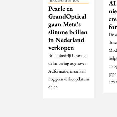
TRANSFORMATION
AI
Pearle en
ni
GrandOptical
cre
gaan Meta's
fo
slimme brillen
De w
in Nederland
dras
verkopen
Modu
Brillenbedrijf bevestigt
helpt
de lancering tegenover
en o
Adformatie, maar kan
gepe
nog geen verkoopdatum
erva
delen.