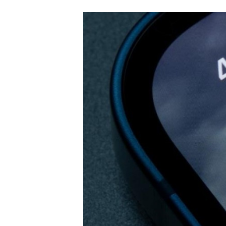
Carriere
Effectiviteit
Contentmarketing
Gedragsverand
Craft
Influencer mar
Customer Experience
Interne commu
Data & Insights
Martech