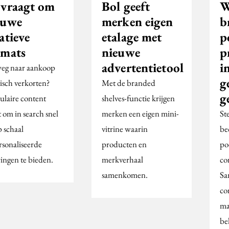
 vraagt om
Bol geeft
W
euwe
merken eigen
b
atieve
etalage met
p
rmats
nieuwe
p
advertentietool
i
eg naar aankoop
g
tisch verkorten?
Met de branded
g
laire content
shelves-functie krijgen
 om in search snel
merken een eigen mini-
St
p schaal
vitrine waarin
be
rsonaliseerde
producten en
po
ringen te bieden.
merkverhaal
co
samenkomen.
Sa
co
ma
be