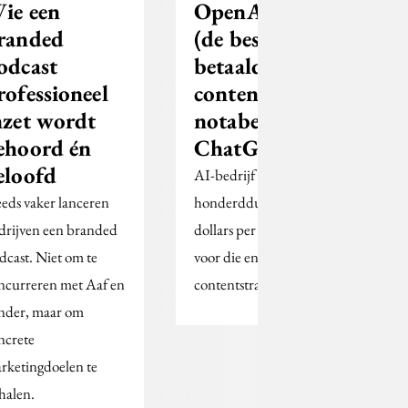
ie een
OpenAI zoekt
randed
(de best
odcast
betaalde?)
rofessioneel
contentstrateeg,
nzet wordt
notabene voor
ehoord én
ChatGPT
eloofd
AI-bedrijf heeft
eeds vaker lanceren
honderdduizenden
drijven een branded
dollars per jaar over
dcast. Niet om te
voor die ene
ncurreren met Aaf en
contentstrateeg.
nder, maar om
ncrete
rketingdoelen te
halen.