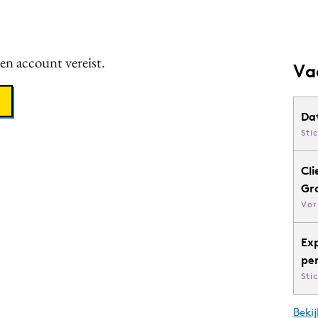
een account vereist.
Va
Da
Sti
Cli
Gr
Vor
Ex
pe
Sti
Bekij