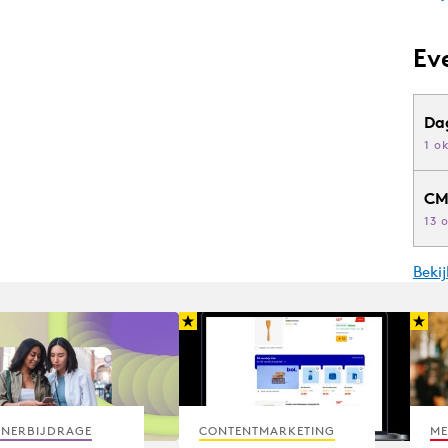
Ev
Da
1 o
CM
13 
Beki
TNERBIJDRAGE
CONTENTMARKETING
ME