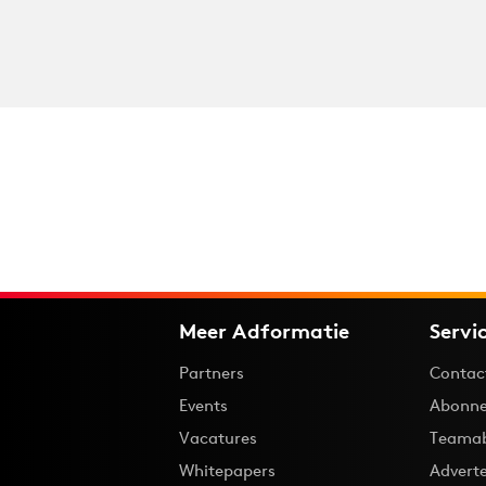
Meer Adformatie
Servi
Partners
Contac
Events
Abonne
Vacatures
Teama
Whitepapers
Advert