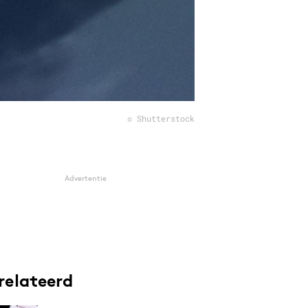
© Shutterstock
Advertentie
relateerd