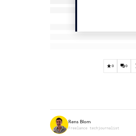
0
0
Rens Blom
Freelance techjournalist