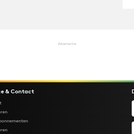
Advertentie
ce & Contact
t
ren
bonnementen
eren