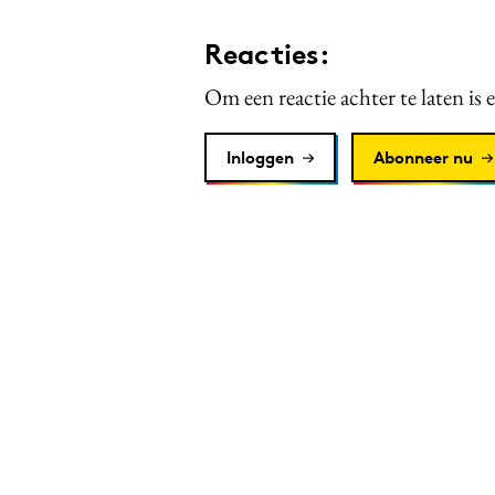
Reacties:
Om een reactie achter te laten is 
Inloggen
Abonneer nu