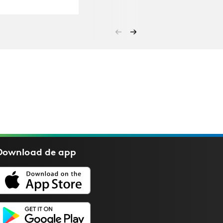
Download de
app