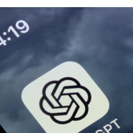
Programmatic
ering
Purpose Marketing
keting
Reputatie & crisis
nicatie