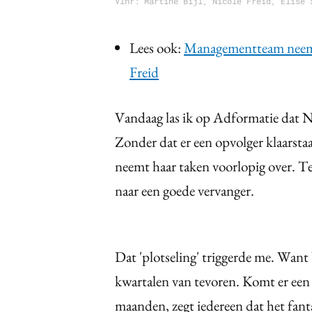
Vlnr: Martine Bijl, Nicole Freid, Elise 
Lees ook:
Managementteam neemt 
Freid
Vandaag las ik op Adformatie dat Ni
Zonder dat er een opvolger klaarsta
neemt haar taken voorlopig over. T
naar een goede vervanger.
Dat 'plotseling' triggerde me. Want b
kwartalen van tevoren. Komt er een 
maanden, zegt iedereen dat het fanta