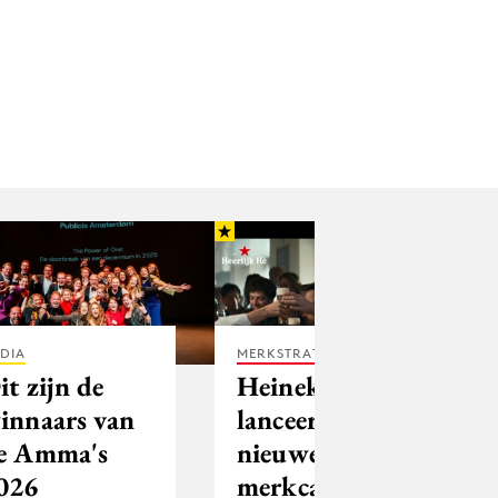
DIA
MERKSTRATEGIE
it zijn de
Heineken
innaars van
lanceert
e Amma's
nieuwe
026
merkcampagne