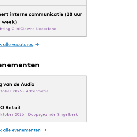
pert interne communicatie (28 uur
r week)
chting CliniClowns Nederland
k alle vacatures
enementen
g van de Audio
ktober 2026 · Adformatie
O Retail
oktober 2026 · Doopsgezinde Singelkerk
jk alle evenementen