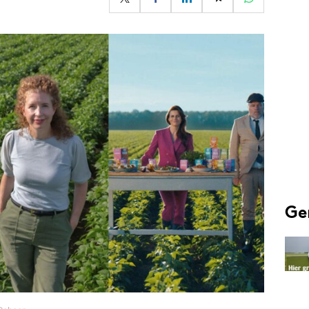
Programmatic
ering
Purpose Marketing
keting
Reputatie & crisis
nicatie
Ge