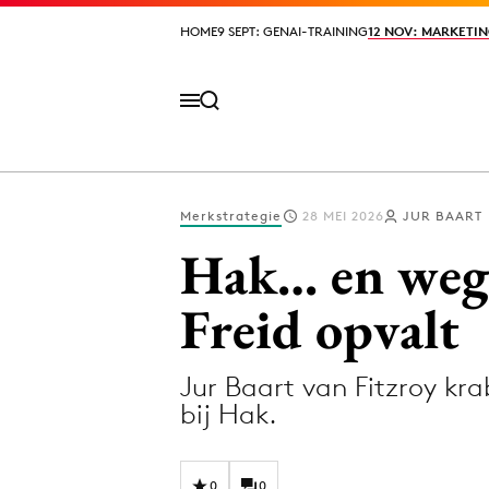
HOME
HOME
9 SEPT: GENAI-TRAINING
9 SEPT: GENAI-TRAINING
12 NOV: MARKETIN
12 NOV: MARKETIN
Merkstrategie
28 MEI 2026
JUR BAART
Volg het laatste nieuws via de Adformatie N
Hak… en weg:
Freid opvalt
Topics
Jur Baart van Fitzroy kr
Artificial Intelligence
Design
bij Hak.
Bureaus
Digital transf
Campagnes
Diversiteit
0
0