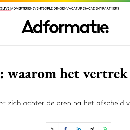
GLIVE!
GLIVE!
ADVERTEREN
ADVERTEREN
EVENTS
EVENTS
OPLEIDINGEN
OPLEIDINGEN
VACATURES
VACATURES
ACADEMY
ACADEMY
PARTNERS
PARTNERS
ieuws app
 waarom het vertrek 
abt zich achter de oren na het afscheid
Media
ormation
Merkstrategie
PR