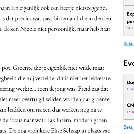
aar. En eigenlijk ook een beetje nietszeggend.
Ex
is dat precies wat past bij iemand die in dertien
pe
was. Ik ken Nicole niet persoonlijk, maar heb haar
Sti
Bekij
Ev
pot. Groente die je eigenlijk niet wilde maar
beeld die mij vertelde: dit is niet het lekkerste,
Da
onering werkte… toen ik jong was. Freid zag dat
1 o
niet meer overtuigd wilden worden dat groente
CM
 zin hadden om na een dag werken nog na te
13 
de de focus naar wat Hak intern 'modern groen
Beki
s. De nog vrolijkere Elise Schaap in plaats van