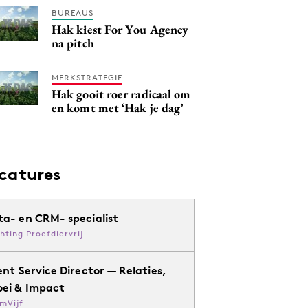
BUREAUS
Hak kiest For You Agency
na pitch
MERKSTRATEGIE
Hak gooit roer radicaal om
en komt met ‘Hak je dag’
catures
ta- en CRM- specialist
chting Proefdiervrij
ent Service Director — Relaties,
oei & Impact
mVijf