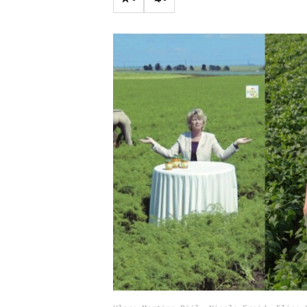
Carriere
Effectiviteit
Contentmarketing
Gedragsverand
Craft
Influencer mar
Customer Experience
Interne commu
Data & Insights
Martech