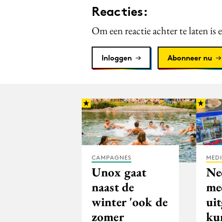
Reacties:
Om een reactie achter te laten is 
Inloggen
Abonneer nu
CAMPAGNES
MED
Unox gaat
Ne
naast de
me
winter 'ook de
ui
zomer
ku