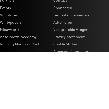
Partners
Contact
Events
Abonneren
Vacatures
Teamabonnementen
Whitepapers
Adverteren
Nieuwsbrief
Veelgestelde Vragen
Adformatie Academy
Privacy Statement
Volledig Magazine Archief
Cookie Statement
Algemene Voorwaarden
Onze app
Maak Adformatie.nl je
Google-favoriet
Privacyinstellingen
Download de
Adformatie Nieuws App