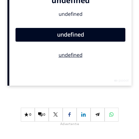
Bureaus
Campagnes
Carriere
Contentmarketing
Craft
Customer Experience
Data & Insights
Design
Digital transformation
Diversiteit
Effectiviteit
Gedragsverandering
0
0
Influencer marketing
Advertentie
Interne communicatie
Martech