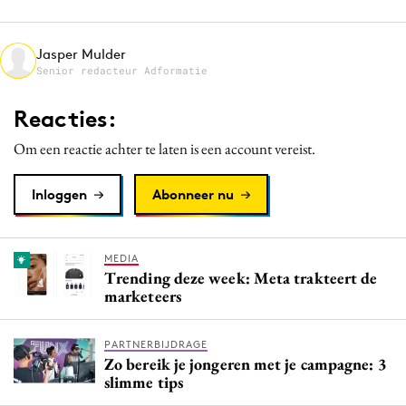
Media
Merkstrategie
Jasper Mulder
Senior redacteur Adformatie
PR
Programmatic
Reacties:
Purpose Marketing
Om een reactie achter te laten is een account vereist.
Reputatie & crisis
Inloggen
Abonneer nu
MEDIA
Trending deze week: Meta trakteert de
marketeers
PARTNERBIJDRAGE
Zo bereik je jongeren met je campagne: 3
slimme tips