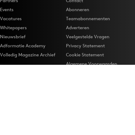
Partners
Contact
Events
Abonneren
Vacatures
Teamabonnementen
Whitepapers
Adverteren
Nieuwsbrief
Veelgestelde Vragen
Adformatie Academy
Privacy Statement
Volledig Magazine Archief
Cookie Statement
Algemene Voorwaarden
Onze app
Maak Adformatie.nl je
Google-favoriet
Privacyinstellingen
Download de
Adformatie Nieuws App