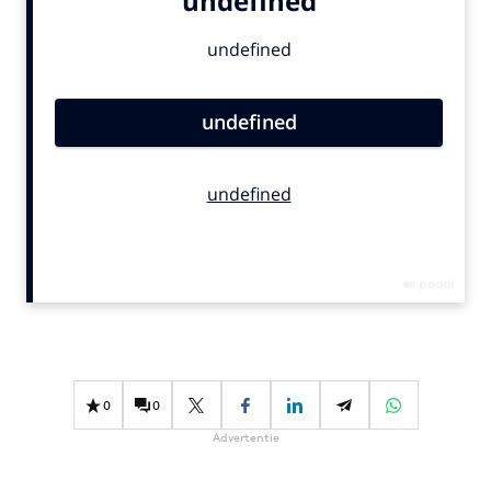
Bureaus
Campagnes
Carriere
Contentmarketing
Craft
Customer Experience
Data & Insights
Design
Digital transformation
Diversiteit
Effectiviteit
Gedragsverandering
0
0
Influencer marketing
Advertentie
Interne communicatie
Martech