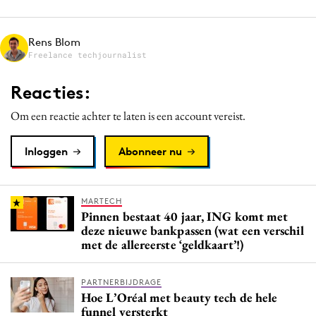
Media
Merkstrategie
Rens Blom
Freelance techjournalist
PR
Programmatic
Reacties:
Purpose Marketing
Om een reactie achter te laten is een account vereist.
Reputatie & crisis
Inloggen
Abonneer nu
MARTECH
Pinnen bestaat 40 jaar, ING komt met
deze nieuwe bankpassen (wat een verschil
met de allereerste ‘geldkaart’!)
PARTNERBIJDRAGE
Hoe L’Oréal met beauty tech de hele
funnel versterkt