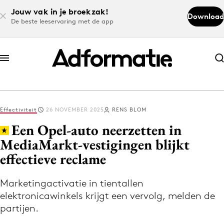
Jouw vak in je broekzak!
Download
De beste leeservaring met de app
Abonneer nu
Abonneer nu
Effectiviteit
26 NOVEMBER 2025
RENS BLOM
Log in
Een Opel-auto neerzetten in
MediaMarkt-vestigingen blijkt
effectieve reclame
Download de app
Volg het laatste nieuws via de Adformatie
Marketingactivatie in tientallen
Nieuws app
elektronicawinkels krijgt een vervolg, melden de
partijen.