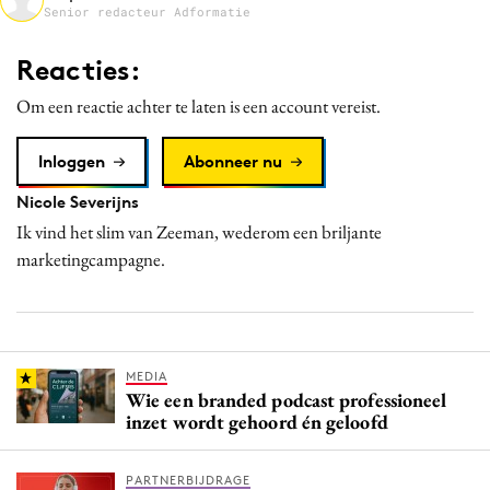
Senior redacteur Adformatie
Media
Merkstrategie
Reacties:
PR
Om een reactie achter te laten is een account vereist.
Programmatic
Purpose Marketing
Inloggen
Abonneer nu
Reputatie & crisis
Nicole Severijns
Ik vind het slim van Zeeman, wederom een briljante
marketingcampagne.
MEDIA
Wie een branded podcast professioneel
inzet wordt gehoord én geloofd
PARTNERBIJDRAGE