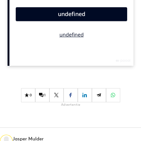
Bureaus
Campagnes
Carriere
Contentmarketing
Craft
Customer Experience
Data & Insights
Design
Digital transformation
Diversiteit
0
1
Effectiviteit
Advertentie
Gedragsverandering
Influencer marketing
Interne communicatie
Martech
Jasper Mulder