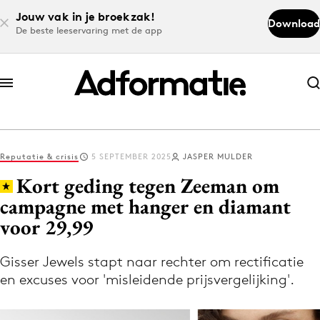
Jouw vak in je broekzak!
Download
De beste leeservaring met de app
Abonneer nu
Abonneer nu
Reputatie & crisis
5 SEPTEMBER 2025
JASPER MULDER
Log in
Kort geding tegen Zeeman om
campagne met hanger en diamant
voor 29,99
Download de app
Volg het laatste nieuws via de Adformatie
Gisser Jewels stapt naar rechter om rectificatie
Nieuws app
en excuses voor 'misleidende prijsvergelijking'.