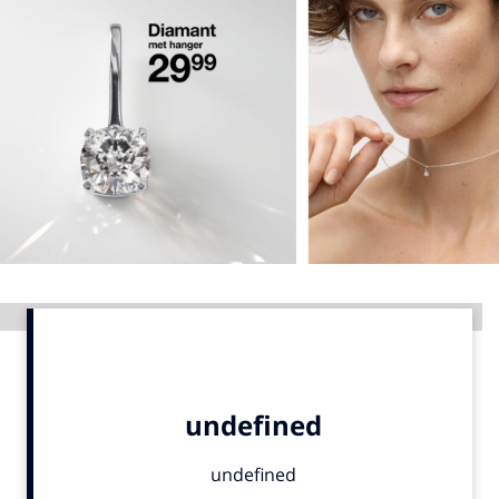
Menu
Home
9 sept: GenAI-training
12 nov: MarketingLive!
Adverteren
Events
Opleidingen
Advertentie
Vacatures
Academy
Partners
Topics
Artificial Intelligence