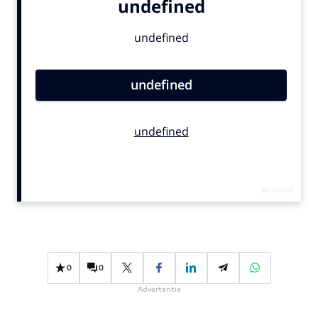
Bureaus
Campagnes
Carriere
Contentmarketing
Craft
Customer Experience
Data & Insights
Design
Digital transformation
Diversiteit
Effectiviteit
Gedragsverandering
0
0
Influencer marketing
Advertentie
Interne communicatie
Martech