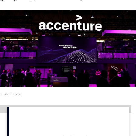
Menu
Home
9 sept: GenAI-training
12 nov: MarketingLive!
Adverteren
Events
Opleidingen
Vacatures
© ANP Foto
Academy
Partners
Advertentie
Topics
Artificial Intelligence