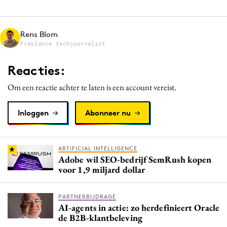
Media
Merkstrategie
Rens Blom
PR
Freelance techjournalist
Programmatic
Reacties:
Purpose Marketing
Om een reactie achter te laten is een account vereist.
Reputatie & crisis
Inloggen
Abonneer nu
ARTIFICIAL INTELLIGENCE
Adobe wil SEO-bedrijf SemRush kopen
voor 1,9 miljard dollar
PARTNERBIJDRAGE
AI-agents in actie: zo herdefinieert Oracle
de B2B-klantbeleving