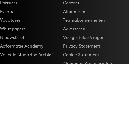
Partners
Contact
Events
Abonneren
Vacatures
Teamabonnementen
Whitepapers
Adverteren
Nieuwsbrief
Veelgestelde Vragen
Adformatie Academy
Privacy Statement
Volledig Magazine Archief
Cookie Statement
Algemene Voorwaarden
Onze app
Maak Adformatie.nl je
Google-favoriet
Privacyinstellingen
Download de
Adformatie Nieuws App