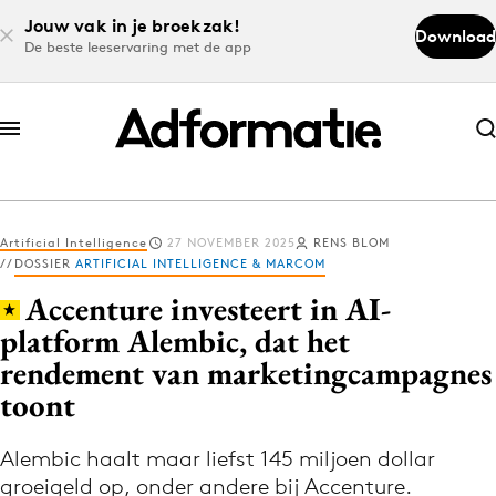
Jouw vak in je broekzak!
Download
De beste leeservaring met de app
Abonneer nu
Abonneer nu
Artificial Intelligence
27 NOVEMBER 2025
RENS BLOM
Log in
DOSSIER
ARTIFICIAL INTELLIGENCE & MARCOM
Accenture investeert in AI-
platform Alembic, dat het
Download de app
rendement van marketingcampagnes
Volg het laatste nieuws via de Adformatie
toont
Nieuws app
Alembic haalt maar liefst 145 miljoen dollar
groeigeld op, onder andere bij Accenture.