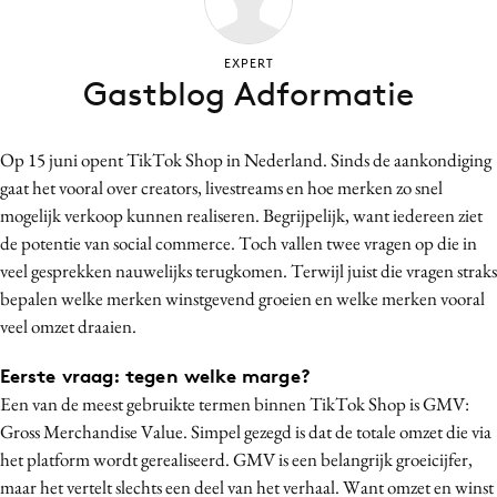
Bureaus
Campagnes
EXPERT
Gastblog Adformatie
Carriere
Contentmarketing
Craft
Op 15 juni opent TikTok Shop in Nederland. Sinds de aankondiging
gaat het vooral over creators, livestreams en hoe merken zo snel
Customer Experience
mogelijk verkoop kunnen realiseren. Begrijpelijk, want iedereen ziet
Data & Insights
de potentie van social commerce. Toch vallen twee vragen op die in
Design
veel gesprekken nauwelijks terugkomen. Terwijl juist die vragen straks
Digital transformation
bepalen welke merken winstgevend groeien en welke merken vooral
Diversiteit
veel omzet draaien.
Effectiviteit
Eerste vraag: tegen welke marge?
Gedragsverandering
Een van de meest gebruikte termen binnen TikTok Shop is GMV:
Influencer marketing
Gross Merchandise Value. Simpel gezegd is dat de totale omzet die via
Interne communicatie
het platform wordt gerealiseerd. GMV is een belangrijk groeicijfer,
maar het vertelt slechts een deel van het verhaal. Want omzet en winst
Martech