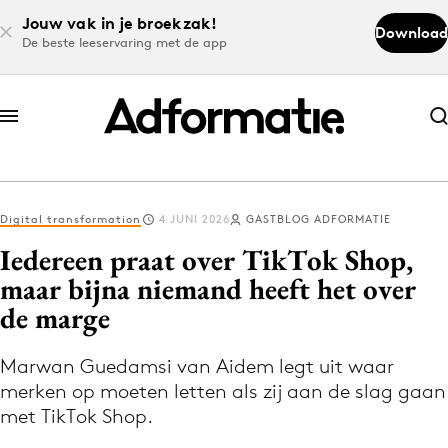
Jouw vak in je broekzak!
Download
De beste leeservaring met de app
Abonneer nu
Abonneer nu
Digital transformation
4 JUNI 2026
GASTBLOG ADFORMATIE
Log in
Iedereen praat over TikTok Shop,
maar bijna niemand heeft het over
de marge
Download de app
Volg het laatste nieuws via de Adformatie
Marwan Guedamsi van Aidem legt uit waar
Nieuws app
merken op moeten letten als zij aan de slag gaan
met TikTok Shop.