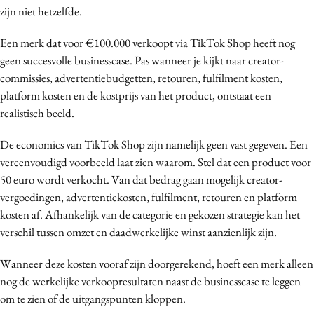
zijn niet hetzelfde.
Media
Merkstrategie
Een merk dat voor €100.000 verkoopt via TikTok Shop heeft nog
PR
geen succesvolle businesscase. Pas wanneer je kijkt naar creator-
commissies, advertentiebudgetten, retouren, fulfilment kosten,
Programmatic
platform kosten en de kostprijs van het product, ontstaat een
Purpose Marketing
realistisch beeld.
Reputatie & crisis
De economics van TikTok Shop zijn namelijk geen vast gegeven. Een
vereenvoudigd voorbeeld laat zien waarom. Stel dat een product voor
50 euro wordt verkocht. Van dat bedrag gaan mogelijk creator-
vergoedingen, advertentiekosten, fulfilment, retouren en platform
kosten af. Afhankelijk van de categorie en gekozen strategie kan het
verschil tussen omzet en daadwerkelijke winst aanzienlijk zijn.
Wanneer deze kosten vooraf zijn doorgerekend, hoeft een merk alleen
nog de werkelijke verkoopresultaten naast de businesscase te leggen
om te zien of de uitgangspunten kloppen.