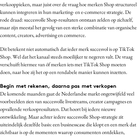
verkooppieken, maar juist over de vraag hoe merken Shop structureel
kunnen integreren in hun marketing- en e-commerce strategie. De
rode draad: succesvolle Shop-resultaten ontstaan zelden op zichzelf,
maar zijn meestal het gevolg van een sterke combinatie van organische
content, creators, advertising en commerce.
Dit betekent niet automatisch dat ieder merk succesvol is op TikTok
Shop. Wel dat het kanaal steeds moeilijker te negeren valt. De vraag
verschuift hiermee van óf merken iets met TikTok Shop moeten
doen, naar hoe zij het op een rendabele manier kunnen inzetten.
Begin met rekenen, daarna pas met verkopen
De komende maanden gaat de Nederlandse markt ongetwijfeld veel
voorbeelden zien van succesvolle livestreams, creator campagnes en
opvallende verkoopresultaten. Dat hoort bij iedere nieuwe
ontwikkeling. Maar achter iedere succesvolle Shop-strategie zit
uiteindelijk dezelfde basis: een businesscase die klopt en een merk dat
zichtbaar is op de momenten waarop consumenten ontdekken,