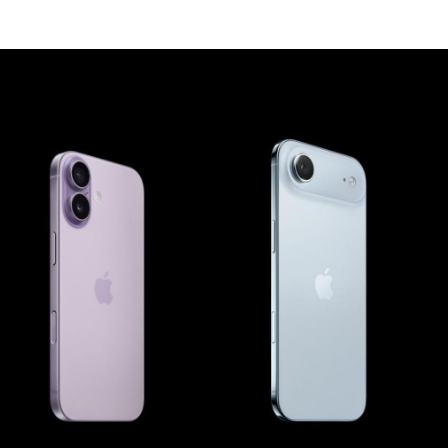
Programmatic
ering
Purpose Marketing
keting
Reputatie & crisis
nicatie