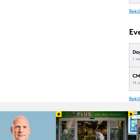
Bekij
Ev
Da
1 o
CM
13 
Beki