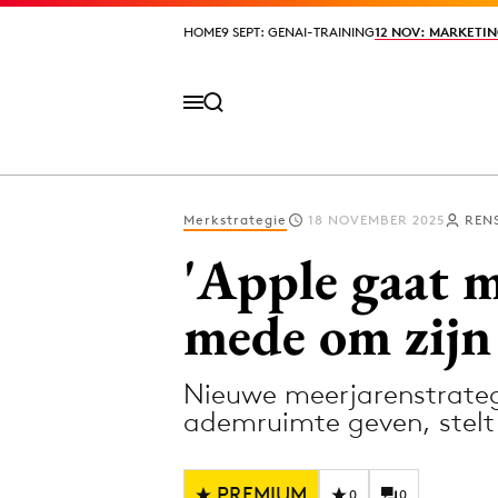
HOME
HOME
9 SEPT: GENAI-TRAINING
9 SEPT: GENAI-TRAINING
12 NOV: MARKETIN
12 NOV: MARKETIN
Merkstrategie
18 NOVEMBER 2025
REN
Volg het laatste nieuws via de Adformatie N
'Apple gaat m
mede om zijn
Topics
Nieuwe meerjarenstrate
Artificial Intelligence
Design
ademruimte geven, stelt
Bureaus
Digital transf
Campagnes
Diversiteit
PREMIUM
0
0