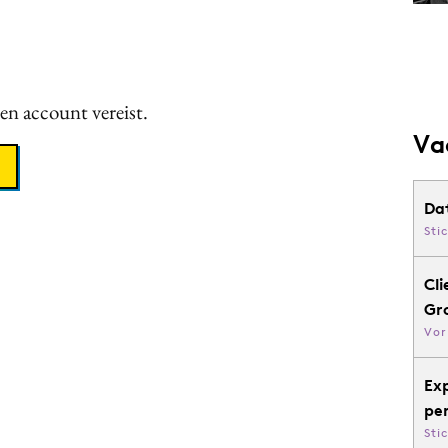
een account vereist.
Va
Da
Sti
Cli
Gr
Vor
Ex
pe
Sti