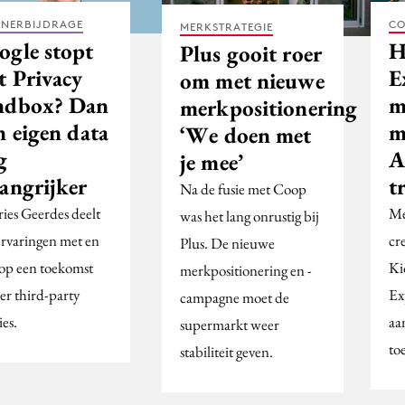
TNERBIJDRAGE
CO
MERKSTRATEGIE
ogle stopt
H
Plus gooit roer
t Privacy
E
om met nieuwe
ndbox? Dan
m
merkpositionering
n eigen data
m
‘We doen met
g
A
je mee’
langrijker
t
Na de fusie met Coop
ies Geerdes deelt
Me
was het lang onrustig bij
 ervaringen met en
cr
Plus. De nieuwe
e op een toekomst
Ki
merkpositionering en -
er third-party
Ex
campagne moet de
es.
aa
supermarkt weer
toe
stabiliteit geven.