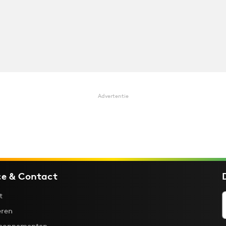
Advertentie
ce & Contact
t
ren
bonnementen