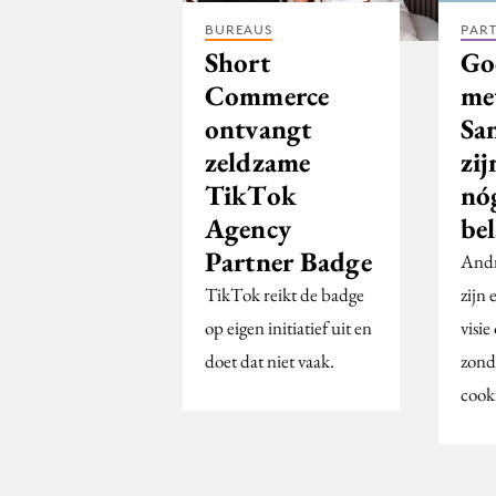
BUREAUS
PAR
Short
Go
Commerce
me
ontvangt
Sa
zeldzame
zij
TikTok
nó
Agency
be
Partner Badge
Andr
TikTok reikt de badge
zijn
op eigen initiatief uit en
visi
doet dat niet vaak.
zond
cooki