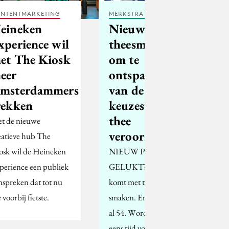
NTENTMARKETING
MERKSTRATEGIE
eineken
Nieuwe
xperience wil
theesmaken
et The Kiosk
om te
eer
ontspannen
msterdammers
van de
rekken
keuzestress die
thee
t de nieuwe
veroorzaakt
eatieve hub The
osk wil de Heineken
NIEUW PRODUCT.
perience een publiek
GELUKT? Pickwick
nspreken dat tot nu
komt met twee nieuwe
 voorbij fietste.
smaken. En er waren er
al 54. Wordt het niet
eens tijd voor