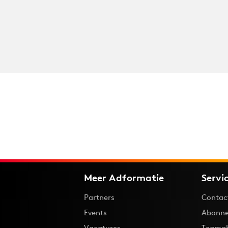
Meer Adformatie
Servi
Partners
Contac
Events
Abonne
Vacatures
Teama