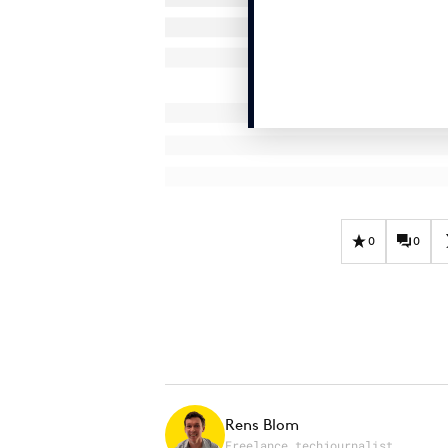
0
0
Rens Blom
Freelance techjournalist