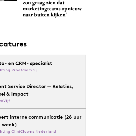
zou graag zien dat
marketingteams opnieuw
naar buiten kijken'
catures
ta- en CRM- specialist
chting Proefdiervrij
ent Service Director — Relaties,
oei & Impact
mVijf
pert interne communicatie (28 uur
r week)
chting CliniClowns Nederland