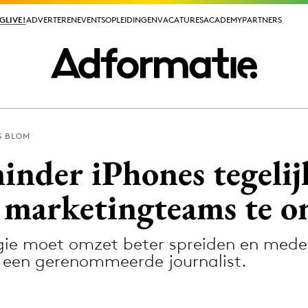
GLIVE!
GLIVE!
ADVERTEREN
ADVERTEREN
EVENTS
EVENTS
OPLEIDINGEN
OPLEIDINGEN
VACATURES
VACATURES
ACADEMY
ACADEMY
PARTNERS
PARTNERS
S BLOM
ieuws app
inder iPhones tegelij
 marketingteams te on
gie moet omzet beter spreiden en med
Media
 een gerenommeerde journalist.
ormation
Merkstrategie
PR